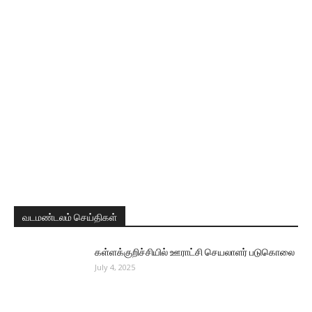
வடமண்டலம் செய்திகள்
கள்ளக்குறிச்சியில் ஊராட்சி செயலாளர் படுகொலை
July 4, 2025