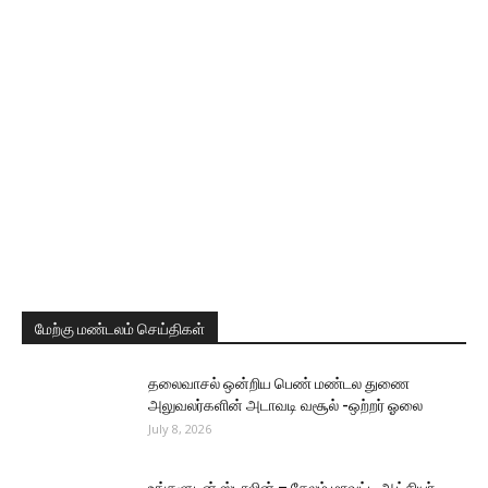
மேற்கு மண்டலம் செய்திகள்
தலைவாசல் ஒன்றிய பெண் மண்டல துணை
அலுவலர்களின் அடாவடி வசூல் -ஒற்றர் ஓலை
July 8, 2026
உங்களுடன் ஸ்டாலின் – சேலம் மாவட்ட ஆட்சியர்