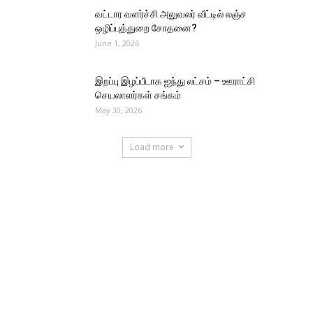
வட்டார வளர்ச்சி அலுவலர் வீட்டில் லஞ்ச
ஒழிப்புத்துறை சோதனை?
June 1, 2026
இறப்பு இழப்பீடாக ஐந்து லட்சம் – ஊராட்சி
செயலாளர்கள் சங்கம்
May 30, 2026
Load more