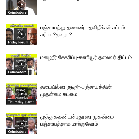
Coimbatore
பஞ்சாயத்து தலைவர் பதவிநீக்கச் சட்டம்
சரியா?தவறா?
Friday Forum
மழைநீர் சேகரிப்பு-கணியூர் தலைவர் திட்டம்
Coimbatore
தடையில்லா குடிநீர்-பஞ்சாயத்தின்
முதன்மை கடமை
Thursday-guest
முத்துகவுண்டன்புதூரை முதன்மை
பஞ்சாயத்தாக மாற்றுவோம்
Coimbatore