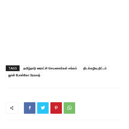
TAGS
தமிழ்நாடு ஊராட்சி செயலாளர்கள் சங்கம்
திடக்கழிவு திட்டம்
ஜான் போஸ்கோ பிரகாஷ்