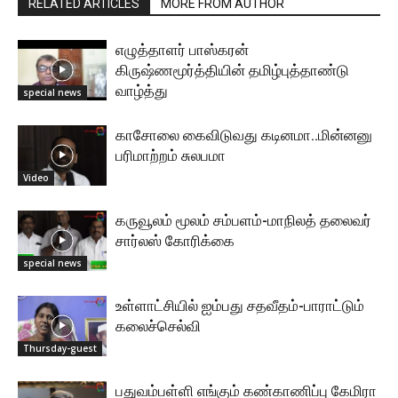
RELATED ARTICLES
MORE FROM AUTHOR
எழுத்தாளர் பாஸ்கரன்
கிருஷ்ணமூர்த்தியின் தமிழ்புத்தாண்டு
வாழ்த்து
special news
காசோலை கைவிடுவது கடினமா..மின்னனு
பரிமாற்றம் சுலபமா
Video
கருவூலம் மூலம் சம்பளம்-மாநிலத் தலைவர்
சார்லஸ் கோரிக்கை
special news
உள்ளாட்சியில் ஐம்பது சதவீதம்-பாராட்டும்
கலைச்செல்வி
Thursday-guest
பதுவம்பள்ளி எங்கும் கண்காணிப்பு கேமிரா