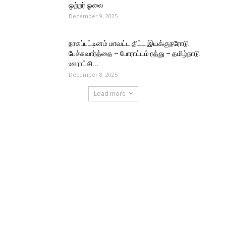
ஒற்றர் ஓலை
December 9, 2025
நாகப்பட்டினம் மாவட்ட திட்ட இயக்குநரோடு
பேச்சுவார்த்தை – போராட்டம் ரத்து – தமிழ்நாடு
ஊராட்சி...
December 8, 2025
Load more