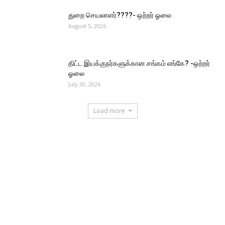
துறை செயலாளர்????- ஒற்றர் ஓலை
August 5, 2026
திட்ட இயக்குநர்களுக்கான சங்கம் எங்கே? -ஒற்றர்
ஓலை
July 30, 2026
Load more