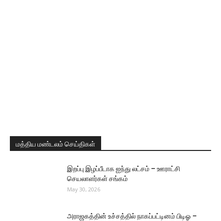
மத்திய மண்டலம் செய்திகள்
இறப்பு இழப்பீடாக ஐந்து லட்சம் – ஊராட்சி
செயலாளர்கள் சங்கம்
May 30, 2026
அராஜகத்தின் உச்சத்தில் நாகப்பட்டினம் பிடிஓ –