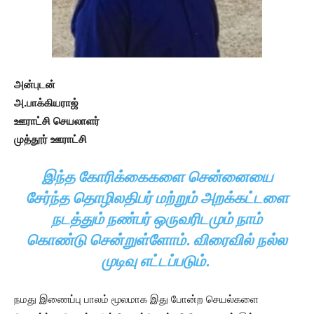
அன்புடன்
அ.பாக்கியராஜ்
ஊராட்சி செயலாளர்
முத்தூர் ஊராட்சி
இந்த கோரிக்கைகளை சென்னையை
சேர்ந்த தொழிலதிபர் மற்றும் அறக்கட்டளை
நடத்தும் நண்பர் ஒருவரிடமும் நாம்
கொண்டு சென்றுள்ளோம். விரைவில் நல்ல
முடிவு எட்டப்படும்.
நமது இணைப்பு பாலம் மூலமாக இது போன்ற செயல்களை