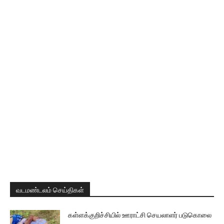
வடமண்டலம் செய்திகள்
கள்ளக்குறிச்சியில் ஊராட்சி செயலாளர் படுகொலை