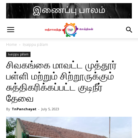
Home
Iṇaippu pālam
Iṇaippu pālam
சிவகங்கை மாவட்ட முத்தூர்
பள்ளி மற்றும் சிற்றூருக்கும்
சுத்திகரிக்கப்பட்ட குடிநீர்
தேவை
By
TnPanchayat
-
July 5, 2023