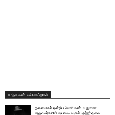
மேற்கு மண்டலம் செய்திகள்
தலைவாசல் ஒன்றிய பெண் மண்டல துணை
அலுவலர்களின் அடாவடி வசூல் -ஒற்றர் ஓலை