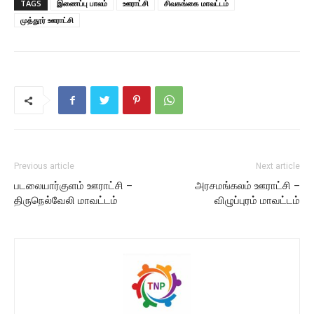
TAGS
இணைப்பு பாலம்
ஊராட்சி
சிவகங்கை மாவட்டம்
முத்தூர் ஊராட்சி
Previous article
Next article
படலையார்குளம் ஊராட்சி –
அரசமங்கலம் ஊராட்சி –
திருநெல்வேலி மாவட்டம்
விழுப்புரம் மாவட்டம்