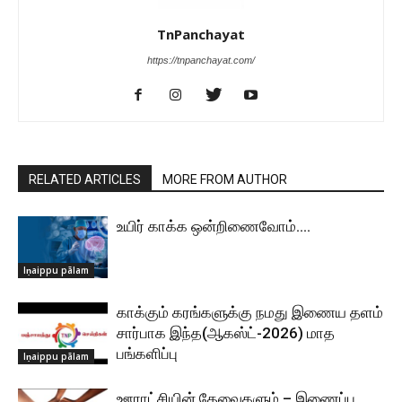
TnPanchayat
https://tnpanchayat.com/
RELATED ARTICLES
MORE FROM AUTHOR
உயிர் காக்க ஒன்றிணைவோம்….
Iṇaippu pālam
காக்கும் கரங்களுக்கு நமது இணைய தளம்
சார்பாக இந்த(ஆகஸ்ட்-2026) மாத
பங்களிப்பு
Iṇaippu pālam
ஊராட்சியின் தேவைகளும் – இணைப்பு