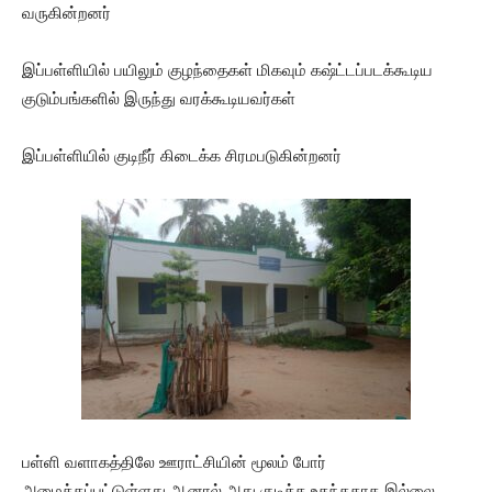
வருகின்றனர்
இப்பள்ளியில் பயிலும் குழந்தைகள் மிகவும் கஷ்ட்டப்படக்கூடிய
குடும்பங்களில் இருந்து வரக்கூடியவர்கள்
இப்பள்ளியில் குடிநீர் கிடைக்க சிரமபடுகின்றனர்
பள்ளி வளாகத்திலே ஊராட்சியின் மூலம் போர்
அமைக்கப்பட்டுள்ளது ஆனால் அது குடிக்க உகந்ததாக இல்லை