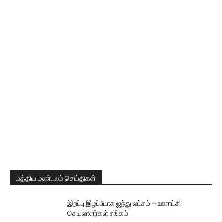
மத்திய மண்டலம் செய்திகள்
இறப்பு இழப்பீடாக ஐந்து லட்சம் – ஊராட்சி
செயலாளர்கள் சங்கம்