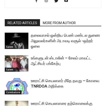
RELATED ARTICLES
MORE FROM AUTHOR
தலைவாசல் ஒன்றிய பெண் மண்டல துணை
அலுவலர்களின் அடாவடி வசூல் -ஒற்றர்
ஓலை
Salem
உங்களுடன் ஸ்டாலின் – சேலம் மாவட்ட
ஆட்சியர் பங்கேற்பு
Salem
ஊராட்சி செயலாளர் மீதே தவறு – கோவை
TNRDOA அறிக்கை
Coimbatore
ஊராட்சி செயலாளரை தற்கொலைக்கு