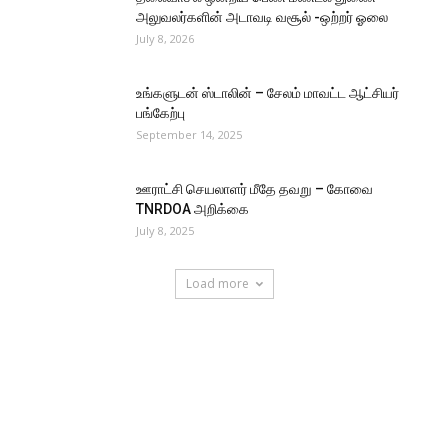
அலுவலர்களின் அடாவடி வசூல் -ஒற்றர் ஓலை
July 8, 2026
உங்களுடன் ஸ்டாலின் – சேலம் மாவட்ட ஆட்சியர்
பங்கேற்பு
September 14, 2025
ஊராட்சி செயலாளர் மீதே தவறு – கோவை
TNRDOA அறிக்கை
July 8, 2025
Load more