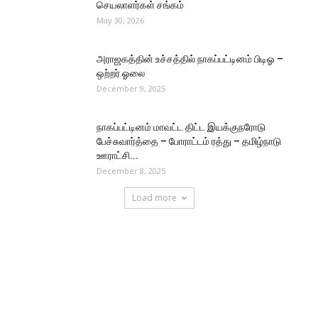
செயலாளர்கள் சங்கம்
May 30, 2026
அராஜகத்தின் உச்சத்தில் நாகப்பட்டினம் பிடிஓ –
ஒற்றர் ஓலை
December 9, 2025
நாகப்பட்டினம் மாவட்ட திட்ட இயக்குநரோடு
பேச்சுவார்த்தை – போராட்டம் ரத்து – தமிழ்நாடு
ஊராட்சி...
December 8, 2025
Load more