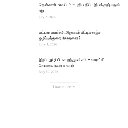
தென்காசி மாவட்டம் – புதிய திட்ட இயக்குநர் பதவி
ஏற்பு
July 7, 2026
வட்டார வளர்ச்சி அலுவலர் வீட்டில் லஞ்ச
ஒழிப்புத்துறை சோதனை?
June 1, 2026
இறப்பு இழப்பீடாக ஐந்து லட்சம் – ஊராட்சி
செயலாளர்கள் சங்கம்
May 30, 2026
Load more