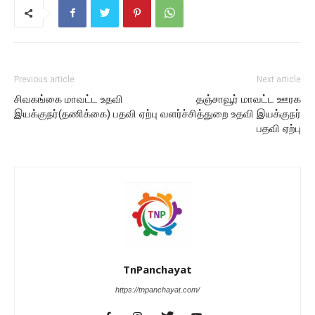
Previous article
Next article
சிவகங்கை மாவட்ட உதவி
தஞ்சாவூர் மாவட்ட ஊரக
இயக்குநர்(தணிக்கை) பதவி ஏற்பு
வளர்ச்சித்துறை உதவி இயக்குநர்
பதவி ஏற்பு
TnPanchayat
https://tnpanchayat.com/