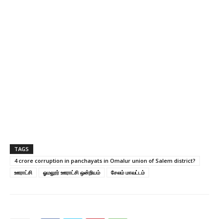
TAGS
4 crore corruption in panchayats in Omalur union of Salem district?
ஊராட்சி
ஓமலூர் ஊராட்சி ஒன்றியம்
சேலம் மாவட்டம்