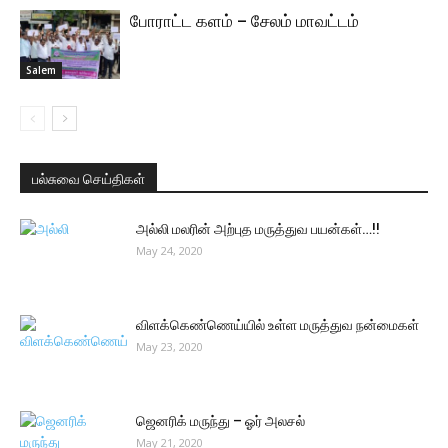
போராட்ட களம் – சேலம் மாவட்டம்
Salem
பல்சுவை செய்திகள்
அல்லி மலரின் அற்புத மருத்துவ பயன்கள்…!!
May 24, 2020
விளக்கெண்ணெய்யில் உள்ள மருத்துவ நன்மைகள்
May 23, 2020
ஜெனரிக் மருந்து – ஓர் அலசல்
May 21, 2020