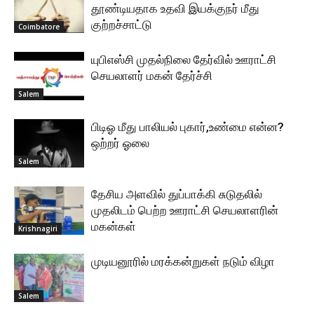
தூண்டியதாக உதவி இயக்குநர் மீது
குற்றச்சாட்டு
Coimbatore
யுபிஎஸ்சி முதல்நிலை தேர்வில் ஊராட்சி
செயலாளர் மகன் தேர்ச்சி
Salem
பிடிஓ மீது பாலியல் புகார்,உண்மை என்ன?
ஒற்றர் ஓலை
Salem
தேசிய அளவில் துப்பாக்கி சுடுதலில்
முதலிடம் பெற்ற ஊராட்சி செயலாளரின்
மகன்கள்
Krishnagiri
முடியனூரில் மரக்கன்றுகள் நடும் விழா
Salem