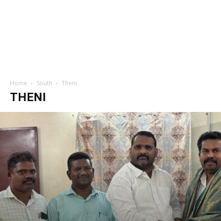
Home
South
Theni
THENI