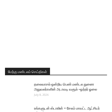
மேற்கு மண்டலம் செய்திகள்
தலைவாசல் ஒன்றிய பெண் மண்டல துணை
அலுவலர்களின் அடாவடி வசூல் -ஒற்றர் ஓலை
July 8, 2026
உங்களுடன் ஸ்டாலின் – சேலம் மாவட்ட ஆட்சியர்