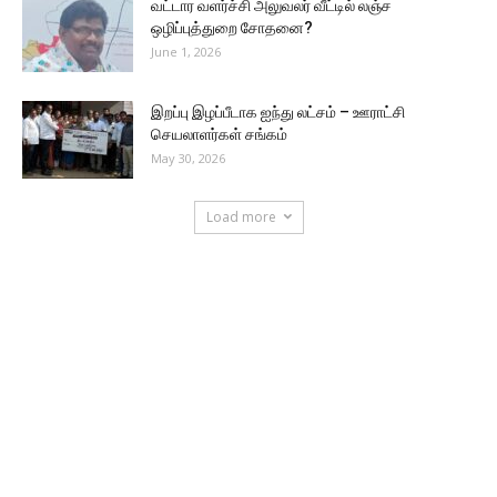
வட்டார வளர்ச்சி அலுவலர் வீட்டில் லஞ்ச
ஒழிப்புத்துறை சோதனை?
June 1, 2026
இறப்பு இழப்பீடாக ஐந்து லட்சம் – ஊராட்சி
செயலாளர்கள் சங்கம்
May 30, 2026
Load more