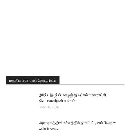
மத்திய மண்டலம் செய்திகள்
இறப்பு இழப்பீடாக ஐந்து லட்சம் – ஊராட்சி
செயலாளர்கள் சங்கம்
May 30, 2026
அராஜகத்தின் உச்சத்தில் நாகப்பட்டினம் பிடிஓ –
ஒற்றர் ஓலை