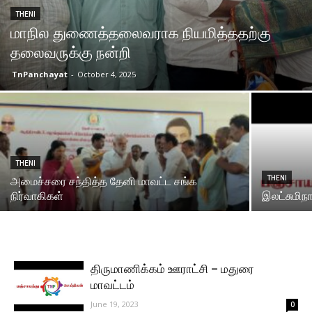
THENI
மாநில துணைத்தலைவராக நியமித்ததற்கு
தலைவருக்கு நன்றி
TnPanchayat
-
October 4, 2025
THENI
THENI
அமைச்சரை சந்தித்த தேனி மாவட்ட சங்க
நிர்வாகிகள்
இலட்சுமிநா
திருமாணிக்கம் ஊராட்சி – மதுரை
மாவட்டம்
June 19, 2023
0