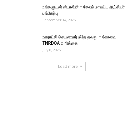
உங்களுடன் ஸ்டாலின் – சேலம் மாவட்ட ஆட்சியர்
பங்கேற்பு
September 14, 2025
ஊராட்சி செயலாளர் மீதே தவறு – கோவை
TNRDOA அறிக்கை
July 8, 2025
Load more