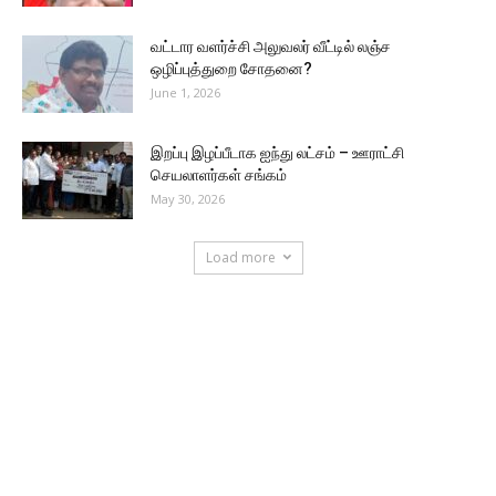
வட்டார வளர்ச்சி அலுவலர் வீட்டில் லஞ்ச
ஒழிப்புத்துறை சோதனை?
June 1, 2026
இறப்பு இழப்பீடாக ஐந்து லட்சம் – ஊராட்சி
செயலாளர்கள் சங்கம்
May 30, 2026
Load more