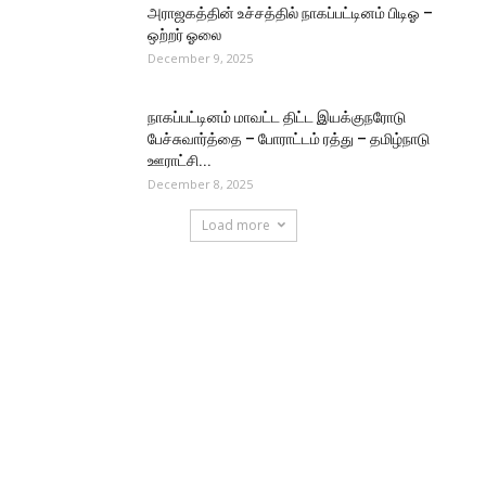
அராஜகத்தின் உச்சத்தில் நாகப்பட்டினம் பிடிஓ –
ஒற்றர் ஓலை
December 9, 2025
நாகப்பட்டினம் மாவட்ட திட்ட இயக்குநரோடு
பேச்சுவார்த்தை – போராட்டம் ரத்து – தமிழ்நாடு
ஊராட்சி...
December 8, 2025
Load more