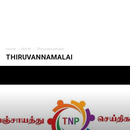
Home
North
Thiruvannamalai
THIRUVANNAMALAI