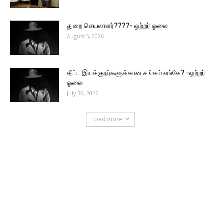
துறை செயலாளர்????- ஒற்றர் ஓலை
August 5, 2026
திட்ட இயக்குநர்களுக்கான சங்கம் எங்கே? -ஒற்றர்
ஓலை
July 30, 2026
Load more