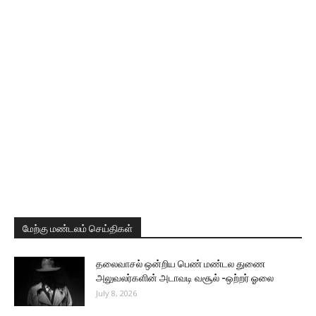
மேற்கு மண்டலம் செய்திகள்
தலைவாசல் ஒன்றிய பெண் மண்டல துணை
அலுவலர்களின் அடாவடி வசூல் -ஒற்றர் ஓலை
July 8, 2026