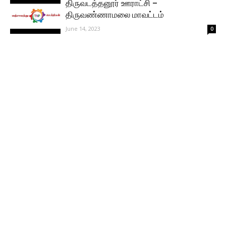
திருவடத்தனூர் ஊராட்சி –
திருவண்ணாமலை மாவட்டம்
June 14, 2023
0