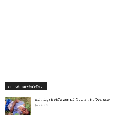
வடமண்டலம் செய்திகள்
கள்ளக்குறிச்சியில் ஊராட்சி செயலாளர் படுகொலை
July 4, 2025