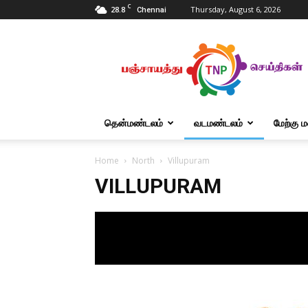
C
28.8
Thursday, August 6, 2026
Chennai
Tnpanchayat
தென்மண்டலம்
வடமண்டலம்
மேற்கு 
Home
North
Villupuram
VILLUPURAM