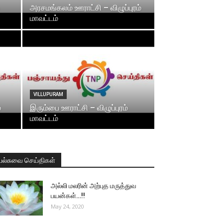
அரசமங்கலம் ஊராட்சி – விழுப்புரம்
மாவட்டம்
VILLUPURAM
்
இரும்பை ஊராட்சி – விழுப்புரம்
மாவட்டம்
பல்சுவை செய்திகள்
அல்லி மலரின் அற்புத மருத்துவ
பயன்கள்…!!
May 24, 2020