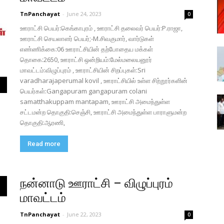
TnPanchayat
-
June 24, 2023
0
ஊராட்சி பெயர்:கெங்காபுரம் , ஊராட்சி தலைவர் பெயர்:P.ராஜா,
ஊராட்சி செயலாளர் பெயர்;-M.சிவகுமார், வார்டுகள்
எண்ணிக்கை:06 ஊராட்சியின் தற்போதைய மக்கள்
தொகை:2650, ஊராட்சி ஒன்றியம்:மேல்மலையனூர்
மாவட்டம்:விழுப்புரம் , ஊராட்சியின் சிறப்புகள்:Sri
varadharajaperumal kovil , ஊராட்சியில் உள்ள சிற்றூர்களின்
பெயர்கள்:Gangapuram gangapuram colani
samatthakuppam mantapam, ஊராட்சி அமைந்துள்ள
சட்டமன்ற தொகுதி:செஞ்சி, ஊராட்சி அமைந்துள்ள பாராளுமன்ற
தொகுதி:ஆரணி,
Read more
நன்னாடு ஊராட்சி – விழுப்புரம்
மாவட்டம்
TnPanchayat
-
June 22, 2023
0