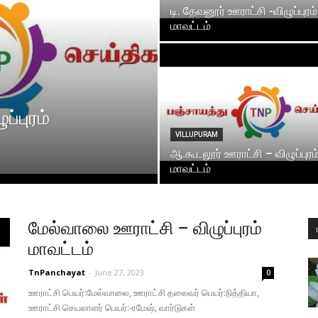
டி. தேவனூர் ஊராட்சி -விழுப்புரம்
மாவட்டம்
ப்புரம்
VILLUPURAM
ஆ.கூடலூர் ஊராட்சி – விழுப்புரம
மாவட்டம்
மேல்வாலை ஊராட்சி – விழுப்புரம்
மாவட்டம்
TnPanchayat
-
June 27, 2023
0
ஊராட்சி பெயர்:மேல்வாலை, ஊராட்சி தலைவர் பெயர்:நித்தியா,
ஊராட்சி செயலாளர் பெயர்:-ரமேஷ், வார்டுகள்