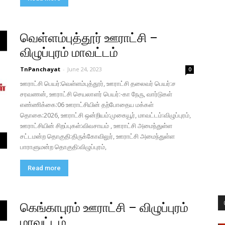
வெள்ளம்புத்தூர் ஊராட்சி –
விழுப்புரம் மாவட்டம்
TnPanchayat
-
June 24, 2023
0
ஊராட்சி பெயர்:வெள்ளம்புத்தூர், ஊராட்சி தலைவர் பெயர்:ச
சரவணன், ஊராட்சி செயலாளர் பெயர்:-கா நேரு, வார்டுகள்
எண்ணிக்கை:06 ஊராட்சியின் தற்போதைய மக்கள்
தொகை:2026, ஊராட்சி ஒன்றியம்:முகையூர், மாவட்டம்:விழுப்புரம்,
ஊராட்சியின் சிறப்புகள்:விவசாயம் , ஊராட்சி அமைந்துள்ள
சட்டமன்ற தொகுதி:திருக்கோவிலுர், ஊராட்சி அமைந்துள்ள
பாராளுமன்ற தொகுதி:விழுப்புரம்,
Read more
கெங்காபுரம் ஊராட்சி – விழுப்புரம்
மாவட்டம்