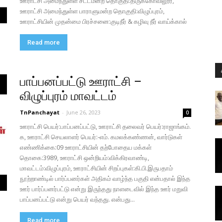
ஊராட்சி அமைந்துள்ள சட்டமன்ற தொகுதி:திருக்கோவிலூர்,
ஊராட்சி அமைந்துள்ள பாராளுமன்ற தொகுதி:விழுப்புரம்,
ஊராட்சியின் முதன்மை பிரச்சனை:குடிநீர் & கழிவு நீர் வாய்க்கால்
Read more
பாப்பனப்பட்டு ஊராட்சி –
விழுப்புரம் மாவட்டம்
TnPanchayat
-
June 26, 2023
0
ஊராட்சி பெயர்:பாப்பனப்பட்டு, ஊராட்சி தலைவர் பெயர்:ராஜாங்கம்.
க, ஊராட்சி செயலாளர் பெயர்:-எம். கமலக்கண்ணன், வார்டுகள்
எண்ணிக்கை:09 ஊராட்சியின் தற்போதைய மக்கள்
தொகை:3989, ஊராட்சி ஒன்றியம்:விக்கிரவாண்டி,
மாவட்டம்:விழுப்புரம், ஊராட்சியின் சிறப்புகள்:கி.பி.இருபதாம்
நூற்றாண்டில் பார்ப்பனர்கள் அதிகம் வாழ்ந்த பகுதி என்பதால் இந்த
ஊர் பார்ப்பனர்பட்டு என்று இருந்தது நாளடைவில் இந்த ஊர் மறுவி
பாப்பனப்பட்டு என்று பெயர் வந்தது. என்பது...
Read more