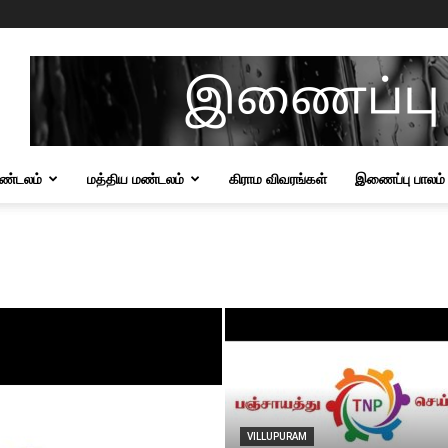
மண்டலம்
மத்திய மண்டலம்
கிராம விவரங்கள்
இணைப்பு பாலம்
VILLUPURAM