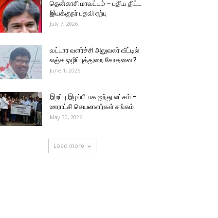
தென்காசி மாவட்டம் – புதிய திட்ட
இயக்குநர் பதவி ஏற்பு
July 7, 2026
வட்டார வளர்ச்சி அலுவலர் வீட்டில்
லஞ்ச ஒழிப்புத்துறை சோதனை?
June 1, 2026
இறப்பு இழப்பீடாக ஐந்து லட்சம் –
ஊராட்சி செயலாளர்கள் சங்கம்
May 30, 2026
Load more