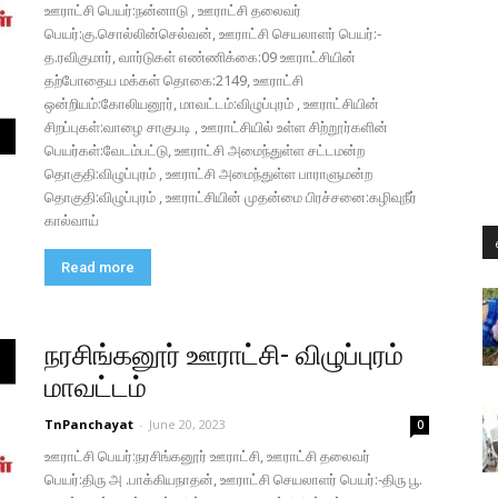
ஊராட்சி பெயர்:நன்னாடு , ஊராட்சி தலைவர்
பெயர்:கு.சொல்லின்செல்வன், ஊராட்சி செயலாளர் பெயர்:-
த.ரவிகுமார், வார்டுகள் எண்ணிக்கை:09 ஊராட்சியின்
தற்போதைய மக்கள் தொகை:2149, ஊராட்சி
ஒன்றியம்:கோலியனூர், மாவட்டம்:விழுப்புரம் , ஊராட்சியின்
சிறப்புகள்:வாழை சாகுபடி , ஊராட்சியில் உள்ள சிற்றூர்களின்
பெயர்கள்:வேடம்பட்டு, ஊராட்சி அமைந்துள்ள சட்டமன்ற
தொகுதி:விழுப்புரம் , ஊராட்சி அமைந்துள்ள பாராளுமன்ற
தொகுதி:விழுப்புரம் , ஊராட்சியின் முதன்மை பிரச்சனை:கழிவுநீர்
கால்வாய்
Read more
நரசிங்கனூர் ஊராட்சி- விழுப்புரம்
மாவட்டம்
TnPanchayat
-
June 20, 2023
0
ஊராட்சி பெயர்:நரசிங்கனூர் ஊராட்சி, ஊராட்சி தலைவர்
பெயர்:திரு அ .பாக்கியநாதன், ஊராட்சி செயலாளர் பெயர்:-திரு பூ.