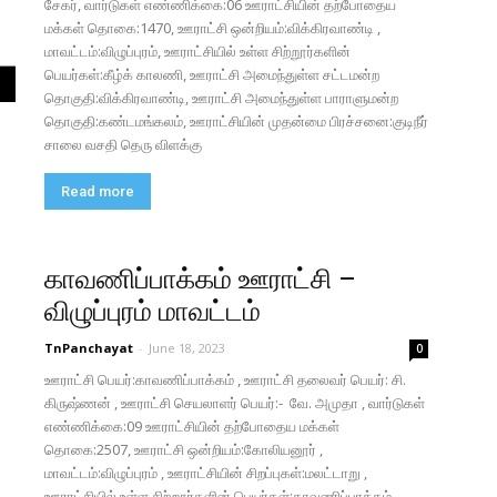
சேகர், வார்டுகள் எண்ணிக்கை:06 ஊராட்சியின் தற்போதைய
மக்கள் தொகை:1470, ஊராட்சி ஒன்றியம்:விக்கிரவாண்டி ,
மாவட்டம்:விழுப்புரம், ஊராட்சியில் உள்ள சிற்றூர்களின்
பெயர்கள்:கீழ்க் காலணி, ஊராட்சி அமைந்துள்ள சட்டமன்ற
தொகுதி:விக்கிரவாண்டி, ஊராட்சி அமைந்துள்ள பாராளுமன்ற
தொகுதி:கண்டமங்கலம், ஊராட்சியின் முதன்மை பிரச்சனை:குடிநீர்
சாலை வசதி தெரு விளக்கு
Read more
காவணிப்பாக்கம் ஊராட்சி –
விழுப்புரம் மாவட்டம்
TnPanchayat
-
June 18, 2023
0
ஊராட்சி பெயர்:காவணிப்பாக்கம் , ஊராட்சி தலைவர் பெயர்: சி.
கிருஷ்ணன் , ஊராட்சி செயலாளர் பெயர்:- வே. அமுதா , வார்டுகள்
எண்ணிக்கை:09 ஊராட்சியின் தற்போதைய மக்கள்
தொகை:2507, ஊராட்சி ஒன்றியம்:கோலியனூர் ,
மாவட்டம்:விழுப்புரம் , ஊராட்சியின் சிறப்புகள்:மலட்டாறு ,
ஊராட்சியில் உள்ள சிற்றூர்களின் பெயர்கள்:காவணிப்பாக்கம்