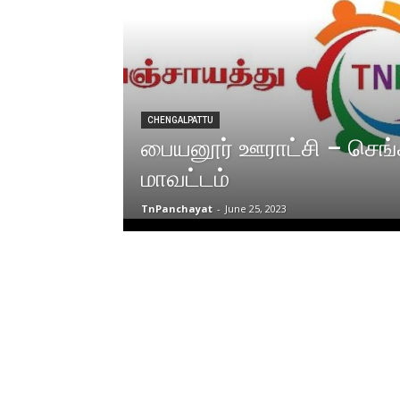
CHENGALPATTU
பையனூர் ஊராட்சி – செங்க
மாவட்டம்
TnPanchayat
-
June 25, 2023