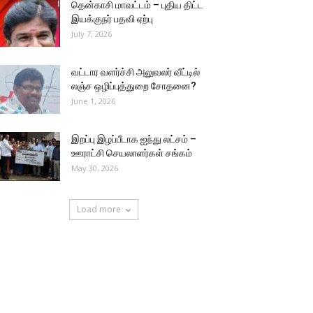
தென்காசி மாவட்டம் – புதிய திட்ட
இயக்குநர் பதவி ஏற்பு
July 7, 2026
வட்டார வளர்ச்சி அலுவலர் வீட்டில்
லஞ்ச ஒழிப்புத்துறை சோதனை?
June 1, 2026
இறப்பு இழப்பீடாக ஐந்து லட்சம் –
ஊராட்சி செயலாளர்கள் சங்கம்
May 30, 2026
Load more