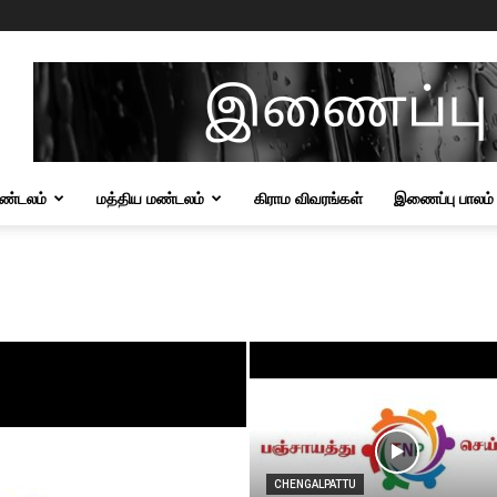
மண்டலம்
மத்திய மண்டலம்
கிராம விவரங்கள்
இணைப்பு பாலம்
CHENGALPATTU