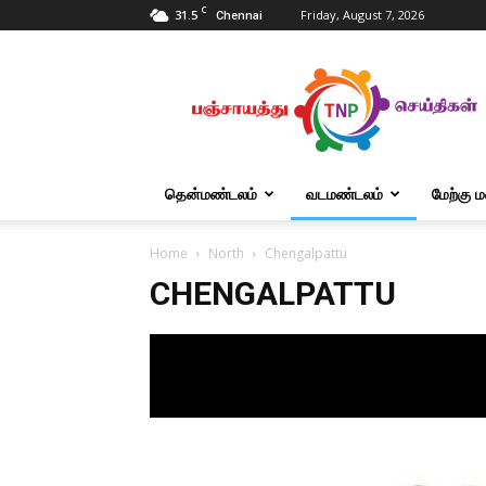
C
31.5
Friday, August 7, 2026
Chennai
Tnpanchayat
தென்மண்டலம்
வடமண்டலம்
மேற்கு 
Home
North
Chengalpattu
CHENGALPATTU