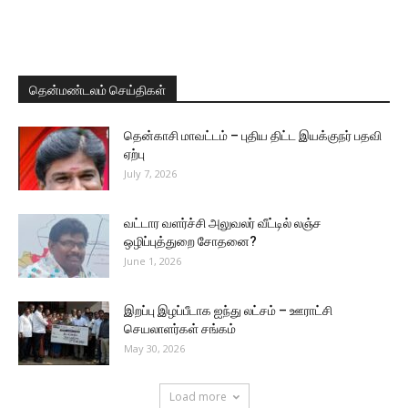
தென்மண்டலம் செய்திகள்
தென்காசி மாவட்டம் – புதிய திட்ட இயக்குநர் பதவி
ஏற்பு
July 7, 2026
வட்டார வளர்ச்சி அலுவலர் வீட்டில் லஞ்ச
ஒழிப்புத்துறை சோதனை?
June 1, 2026
இறப்பு இழப்பீடாக ஐந்து லட்சம் – ஊராட்சி
செயலாளர்கள் சங்கம்
May 30, 2026
Load more