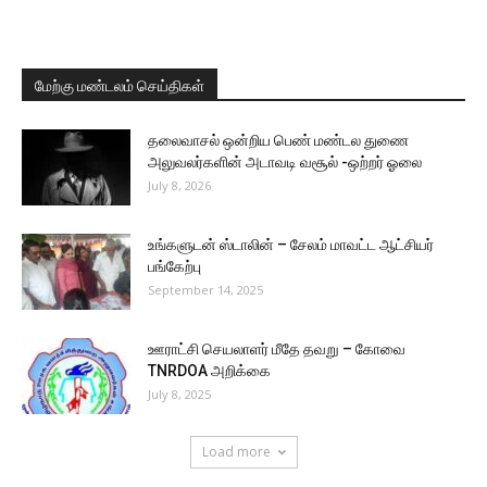
மேற்கு மண்டலம் செய்திகள்
தலைவாசல் ஒன்றிய பெண் மண்டல துணை
அலுவலர்களின் அடாவடி வசூல் -ஒற்றர் ஓலை
July 8, 2026
உங்களுடன் ஸ்டாலின் – சேலம் மாவட்ட ஆட்சியர்
பங்கேற்பு
September 14, 2025
ஊராட்சி செயலாளர் மீதே தவறு – கோவை
TNRDOA அறிக்கை
July 8, 2025
Load more