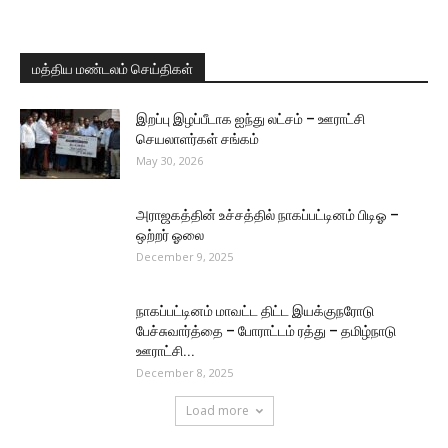
மத்திய மண்டலம் செய்திகள்
இறப்பு இழப்பீடாக ஐந்து லட்சம் – ஊராட்சி
செயலாளர்கள் சங்கம்
May 30, 2026
அராஜகத்தின் உச்சத்தில் நாகப்பட்டினம் பிடிஓ –
ஒற்றர் ஓலை
December 9, 2025
நாகப்பட்டினம் மாவட்ட திட்ட இயக்குநரோடு
பேச்சுவார்த்தை – போராட்டம் ரத்து – தமிழ்நாடு
ஊராட்சி...
December 8, 2025
Load more