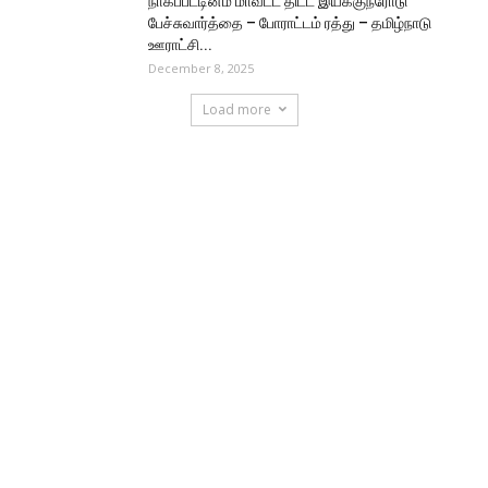
நாகப்பட்டினம் மாவட்ட திட்ட இயக்குநரோடு
பேச்சுவார்த்தை – போராட்டம் ரத்து – தமிழ்நாடு
ஊராட்சி...
December 8, 2025
Load more