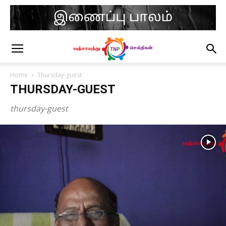
Home
Thursday-guest
THURSDAY-GUEST
thursday-guest