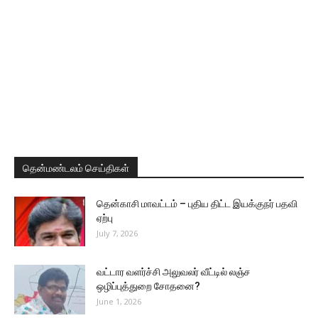
தென்மண்டலம் செய்திகள்
தென்காசி மாவட்டம் – புதிய திட்ட இயக்குநர் பதவி
ஏற்பு
July 7, 2026
வட்டார வளர்ச்சி அலுவலர் வீட்டில் லஞ்ச
ஒழிப்புத்துறை சோதனை?
June 1, 2026