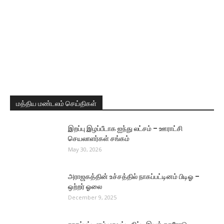
மத்திய மண்டலம் செய்திகள்
இறப்பு இழப்பீடாக ஐந்து லட்சம் – ஊராட்சி
செயலாளர்கள் சங்கம்
May 30, 2026
அராஜகத்தின் உச்சத்தில் நாகப்பட்டினம் பிடிஓ –
ஒற்றர் ஓலை
December 9, 2025