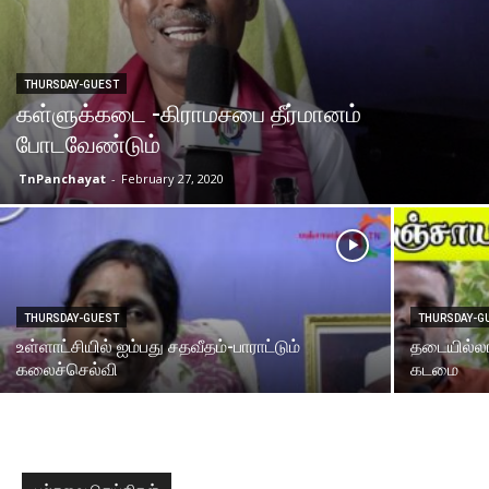
THURSDAY-GUEST
கள்ளுக்கடை -கிராமசபை தீர்மானம்
போடவேண்டும்
TnPanchayat
-
February 27, 2020
THURSDAY-GUEST
THURSDAY-G
உள்ளாட்சியில் ஐம்பது சதவீதம்-பாராட்டும்
தடையில்லா
கலைச்செல்வி
கடமை