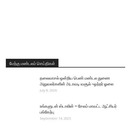
மேற்கு மண்டலம் செய்திகள்
தலைவாசல் ஒன்றிய பெண் மண்டல துணை
அலுவலர்களின் அடாவடி வசூல் -ஒற்றர் ஓலை
July 8, 2026
உங்களுடன் ஸ்டாலின் – சேலம் மாவட்ட ஆட்சியர்
பங்கேற்பு
September 14, 2025