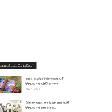
வடமண்டலம் செய்திகள்
கள்ளக்குறிச்சியில் ஊராட்சி
செயலாளர் படுகொலை
July 4, 2025
ஆணையரை சந்தித்த ஊராட்சி
செயலாளர்கள் சங்கம்