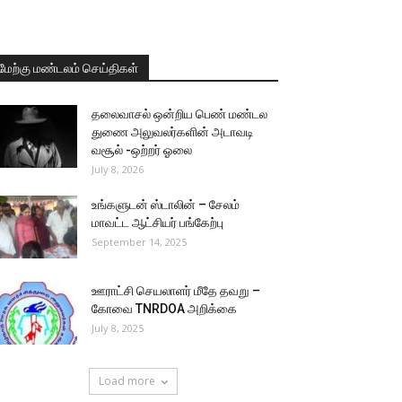
மேற்கு மண்டலம் செய்திகள்
தலைவாசல் ஒன்றிய பெண் மண்டல
துணை அலுவலர்களின் அடாவடி
வசூல் -ஒற்றர் ஓலை
July 8, 2026
உங்களுடன் ஸ்டாலின் – சேலம்
மாவட்ட ஆட்சியர் பங்கேற்பு
September 14, 2025
ஊராட்சி செயலாளர் மீதே தவறு –
கோவை TNRDOA அறிக்கை
July 8, 2025
Load more