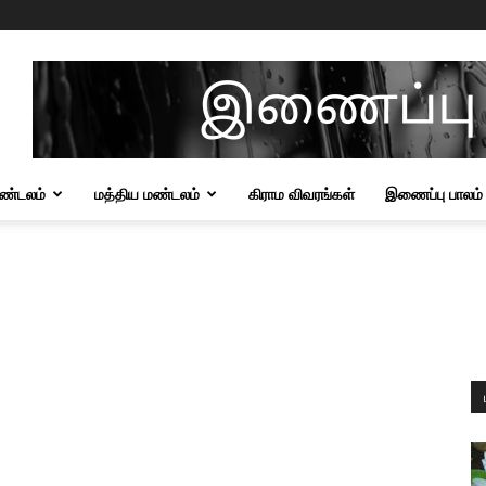
மண்டலம்
மத்திய மண்டலம்
கிராம விவரங்கள்
இணைப்பு பாலம்