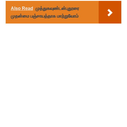
Also Read
முத்துகவுண்டன்புதூரை
முதன்மை பஞ்சாயத்தாக மாற்றுவோம்