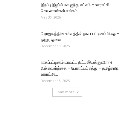
இறப்பு இழப்பீடாக ஐந்து லட்சம் – ஊராட்சி
செயலாளர்கள் சங்கம்
May 30, 2026
அராஜகத்தின் உச்சத்தில் நாகப்பட்டினம் பிடிஓ –
ஒற்றர் ஓலை
December 9, 2025
நாகப்பட்டினம் மாவட்ட திட்ட இயக்குநரோடு
பேச்சுவார்த்தை – போராட்டம் ரத்து – தமிழ்நாடு
ஊராட்சி...
December 8, 2025
Load more