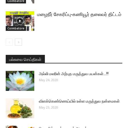
Coimbatore
மழைநீர் சேகரிப்பு-கணியூர் தலைவர் திட்டம்
Coimbatore
பல்சுவை செய்திகள்
அல்லி மலரின் அற்புத மருத்துவ பயன்கள்…!!
May 24, 2020
விளக்கெண்ணெய்யில் உள்ள மருத்துவ நன்மைகள்
May 23, 2020