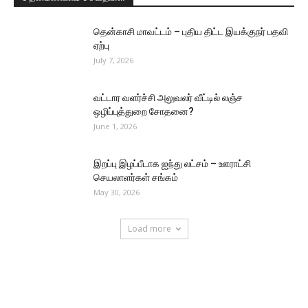
தென்காசி மாவட்டம் – புதிய திட்ட இயக்குநர் பதவி
ஏற்பு
July 7, 2026
வட்டார வளர்ச்சி அலுவலர் வீட்டில் லஞ்ச
ஒழிப்புத்துறை சோதனை?
June 1, 2026
இறப்பு இழப்பீடாக ஐந்து லட்சம் – ஊராட்சி
செயலாளர்கள் சங்கம்
May 30, 2026
Load more