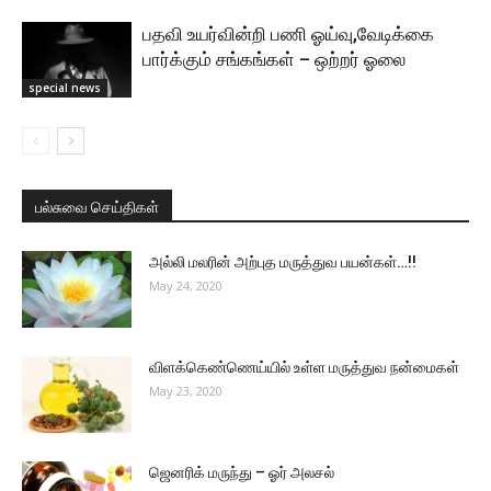
பதவி உயர்வின்றி பணி ஓய்வு,வேடிக்கை
பார்க்கும் சங்கங்கள் – ஒற்றர் ஓலை
special news
பல்சுவை செய்திகள்
அல்லி மலரின் அற்புத மருத்துவ பயன்கள்…!!
May 24, 2020
விளக்கெண்ணெய்யில் உள்ள மருத்துவ நன்மைகள்
May 23, 2020
ஜெனரிக் மருந்து – ஓர் அலசல்