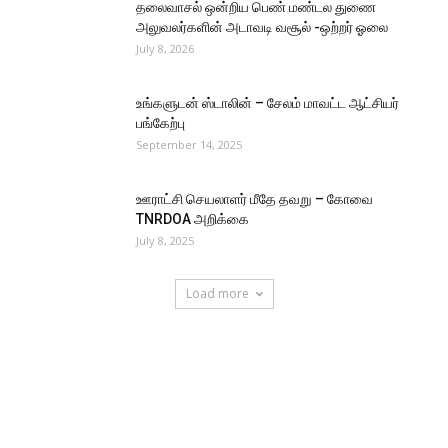
தலைவாசல் ஒன்றிய பெண் மண்டல துணை
அலுவலர்களின் அடாவடி வசூல் -ஒற்றர் ஓலை
July 8, 2026
உங்களுடன் ஸ்டாலின் – சேலம் மாவட்ட ஆட்சியர்
பங்கேற்பு
September 14, 2025
ஊராட்சி செயலாளர் மீதே தவறு – கோவை
TNRDOA அறிக்கை
July 8, 2025
Load more