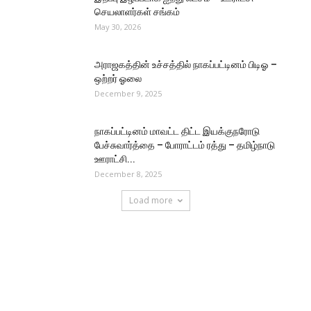
செயலாளர்கள் சங்கம்
May 30, 2026
அராஜகத்தின் உச்சத்தில் நாகப்பட்டினம் பிடிஓ –
ஒற்றர் ஓலை
December 9, 2025
நாகப்பட்டினம் மாவட்ட திட்ட இயக்குநரோடு
பேச்சுவார்த்தை – போராட்டம் ரத்து – தமிழ்நாடு
ஊராட்சி...
December 8, 2025
Load more