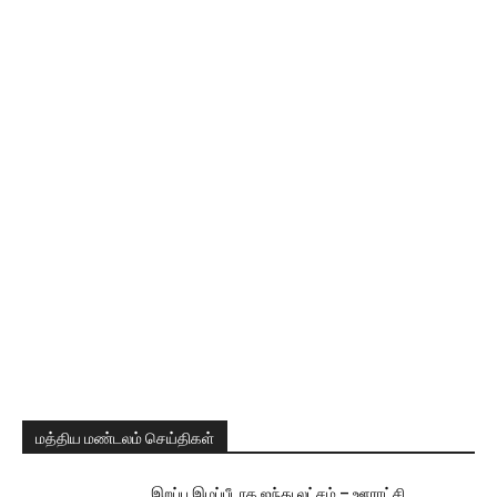
மத்திய மண்டலம் செய்திகள்
இறப்பு இழப்பீடாக ஐந்து லட்சம் – ஊராட்சி