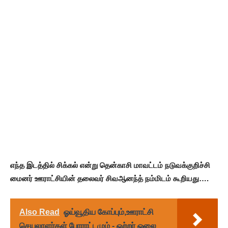
எந்த இடத்தில் சிக்கல் என்று தென்காசி மாவட்டம் நடுவக்குறிச்சி
மைனர் ஊராட்சியின் தலைவர் சிவஆனந்த் நம்மிடம் கூறியது….
Also Read
ஓய்வூதிய கோப்பும்,ஊராட்சி
செயலாளர்கள் போராட்டமும் - ஒற்றர் ஓலை