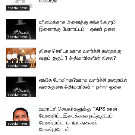
பிறந்தது
special news
உரிமைக்காக அனைத்து சங்கங்களும்
இணைந்து போராட்டம் – ஒற்றர் ஓலை
special news
திசை தெரியா ஊரக வளர்ச்சி துறைக்கு
வரும் குரூப் 1 அதிகாரிகளின் நிலை?
special news
எங்கே போகிறது?ஊரக வளர்ச்சி துறையில்
வனத்துறை அதிகாரிகள் – ஒற்றர் ஓலை
special news
ஊராட்சி செயலர்களுக்கு TAPS தான்
வேண்டும்.. இடைக்கால ஓய்வூதியம்
வேண்டாம்.. -மாநில தலைவர்
special news
வேண்டுகோள்