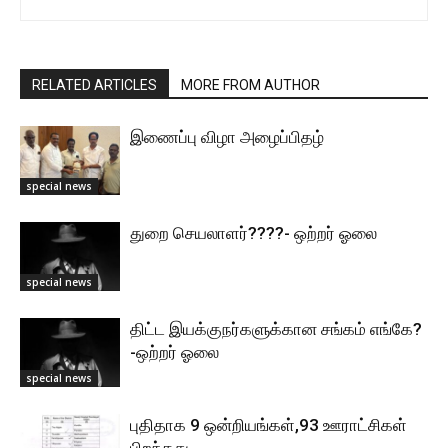
RELATED ARTICLES
MORE FROM AUTHOR
இணைப்பு விழா அழைப்பிதழ்
special news
துறை செயலாளர்????- ஒற்றர் ஓலை
special news
திட்ட இயக்குநர்களுக்கான சங்கம் எங்கே?
-ஒற்றர் ஓலை
special news
புதிதாக 9 ஒன்றியங்கள்,93 ஊராட்சிகள்