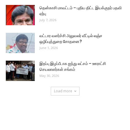
தென்காசி மாவட்டம் – புதிய திட்ட இயக்குநர் பதவி
ஏற்பு
July 7, 2026
வட்டார வளர்ச்சி அலுவலர் வீட்டில் லஞ்ச
ஒழிப்புத்துறை சோதனை?
June 1, 2026
இறப்பு இழப்பீடாக ஐந்து லட்சம் – ஊராட்சி
செயலாளர்கள் சங்கம்
May 30, 2026
Load more