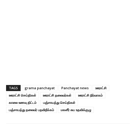
TAGS
grama panchayat
Panchayat news
ஊராட்சி
ஊராட்சி செய்திகள்
ஊராட்சி தலைவர்கள்
ஊராட்சி நிர்வாகம்
காலை உணவு திட்டம்
பஞ்சாயத்து செய்திகள்
பஞ்சாயத்து தலைவர் பதவிநீக்கம்
மகளீர் சுய உதவிக்குழு