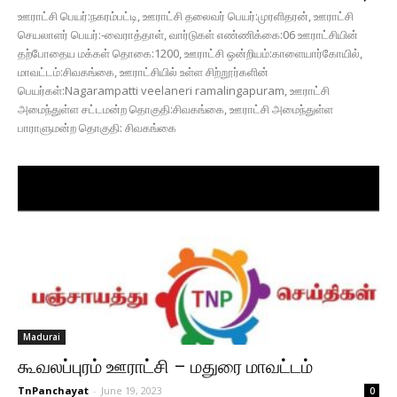
ஊராட்சி பெயர்:நகரம்பட்டி, ஊராட்சி தலைவர் பெயர்:முரளிதரன், ஊராட்சி
செயலாளர் பெயர்:-வைராத்தாள், வார்டுகள் எண்ணிக்கை:06 ஊராட்சியின்
தற்போதைய மக்கள் தொகை:1200, ஊராட்சி ஒன்றியம்:காளையார்கோயில்,
மாவட்டம்:சிவகங்கை, ஊராட்சியில் உள்ள சிற்றூர்களின்
பெயர்கள்:Nagarampatti veelaneri ramalingapuram, ஊராட்சி
அமைந்துள்ள சட்டமன்ற தொகுதி:சிவகங்கை, ஊராட்சி அமைந்துள்ள
பாராளுமன்ற தொகுதி: சிவகங்கை
Madurai
கூவலப்புரம் ஊராட்சி – மதுரை மாவட்டம்
TnPanchayat
-
June 19, 2023
0