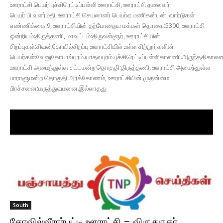
ஊராட்சி பெயர்:புச்சிரெட்டிப்பள்ளி ஊராட்சி, ஊராட்சி தலைவர்
பெயர்:பி.வளர்மதி, ஊராட்சி செயலாளர் பெயர்ஏ.மணிகன்டன், வார்டுகள்
எண்ணிக்கை:9, ஊராட்சியின் தற்போதைய மக்கள் தொகை:5300, ஊராட்சி
ஒன்றியம்:திருத்தணி, மாவட்டம்:திருவள்ளூர், ஊராட்சியின்
சிறப்புகள்:சிவன்கோயில்சிறப்பு ஊராட்சியில் உள்ள சிற்றூர்களின்
பெயர்கள்:வேனுகோபால்புரம்.யாதவபுரம்.புச்சிரெட்டிப்பள்ளிகாலணி.அருந்ததிகால
ஊராட்சி அமைந்துள்ள சட்டமன்ற தொகுதி:திருத்தணி, ஊராட்சி அமைந்துள்ள
பாராளுமன்ற தொகுதி:அரக்கோணம், ஊராட்சியின் முதன்மை
பிரச்சனை:மருத்துவமனை.இல்லாதது
South
கோவில்வீரார்பட்டி ஊராட்சி – விருதுநகர்