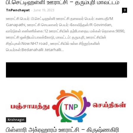
பி.செட்டிஹள்ளி ஊராட்சி – தரும்புரி மாவட்டம்
TnPanchayat
-
June 19, 2023
0
ஊராட்சி பெயர்: பி.செட்டிஹள்ளி ஊராட்சி தலைவர் பெயர்: கணபதி/M
Ganapathi, ஊராட்சி செயலாளர் பெயர்:-கோவிந்தன்/R Govindan,
வார்டுகள் எண்ணிக்கை:12 ஊராட்சியின் தற்போதைய மக்கள் தொகை:9090,
ஊராட்சி ஒன்றியம்:பாலக்கோடு, மாவட்டம்: தருமபுரி, ஊராட்சியின்
சிறப்புகள்:Now NH7 road , ஊராட்சியில் உள்ள சிற்றூர்களின்
பெயர்கள்:Bedanahalli .tetarhalli...
Krishnagiri
பிள்ளாரி அக்ரஹாரம் ஊராட்சி – கிருஷ்ணகிரி