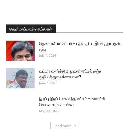
தென்மண்டலம் செய்திகள்
தென்காசி மாவட்டம் – புதிய திட்ட இயக்குநர் பதவி
ஏற்பு
July 7, 2026
வட்டார வளர்ச்சி அலுவலர் வீட்டில் லஞ்ச
ஒழிப்புத்துறை சோதனை?
June 1, 2026
இறப்பு இழப்பீடாக ஐந்து லட்சம் – ஊராட்சி
செயலாளர்கள் சங்கம்
May 30, 2026
Load more