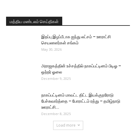
மத்திய மண்டலம் செய்திகள்
இறப்பு இழப்பீடாக ஐந்து லட்சம் – ஊராட்சி
செயலாளர்கள் சங்கம்
May 30, 2026
அராஜகத்தின் உச்சத்தில் நாகப்பட்டினம் பிடிஓ –
ஒற்றர் ஓலை
December 9, 2025
நாகப்பட்டினம் மாவட்ட திட்ட இயக்குநரோடு
பேச்சுவார்த்தை – போராட்டம் ரத்து – தமிழ்நாடு
ஊராட்சி...
December 8, 2025
Load more