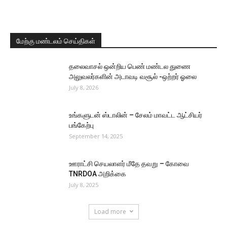
மேற்கு மண்டலம் செய்திகள்
தலைவாசல் ஒன்றிய பெண் மண்டல துணை
அலுவலர்களின் அடாவடி வசூல் -ஒற்றர் ஓலை
July 8, 2026
உங்களுடன் ஸ்டாலின் – சேலம் மாவட்ட ஆட்சியர்
பங்கேற்பு
September 14, 2025
ஊராட்சி செயலாளர் மீதே தவறு – கோவை
TNRDOA அறிக்கை
July 8, 2025
Load more