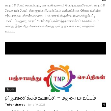
ஊராட்சி பெயர்:கூவலப்புரம், ஊராட்சி தலைவர் பெயர்:த.தனசேகரன், ஊராட்சி
செயலாளர் பெயர்:-சி.ராஜாக்கனி, வார்டுகள் எண்ணிக்கை:06 ஊராட்சியின்
தற்போதைய மக்கள் தொகை:1348, ஊராட்சி ஒன்றியம்:தே.கல்லுப்பட்டி,
மாவட்டம்:மதுரை, ஊராட்சியின் சிறப்புகள்:சுந்தரமகாலிங்கம் கோவில் மடம்
உள்ளது இதில் ஆடி அமாவாசை ‍‍அன்று மூன்று நாட்கள் வரை பக்தர்கள்
கூட்டம்...
South
திருமாணிக்கம் ஊராட்சி – மதுரை மாவட்டம்
TnPanchayat
-
June 19, 2023
0