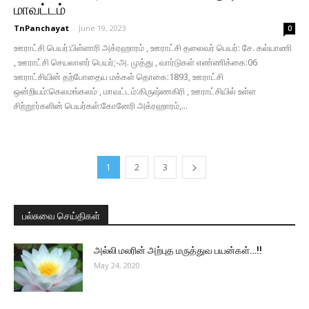
மாவட்டம்
TnPanchayat
-
June 19, 2023
0
ஊராட்சி பெயர்:பிள்ளாரி அக்ரஹாரம் , ஊராட்சி தலைவர் பெயர்: சே. கல்யாணி
, ஊராட்சி செயலாளர் பெயர்;-அ. முத்து , வார்டுகள் எண்ணிக்கை:06
ஊராட்சியின் தற்போதைய மக்கள் தொகை:1893, ஊராட்சி
ஒன்றியம்:கெலமங்கலம் , மாவட்டம்:கிருஷ்ணகிரி , ஊராட்சியில் உள்ள
சிற்றூர்களின் பெயர்கள்:கோனேரி அக்ரஹாரம்,...
1
2
3
பல்சுவை செய்திகள்
அல்லி மலரின் அற்புத மருத்துவ பயன்கள்…!!
May 24, 2020