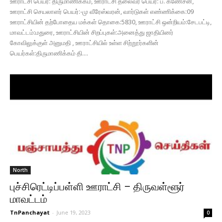
ஊராட்சி பெயர்: திருமாணிக்கம், ஊராட்சி தலைவர் பெயர்: ப. கணேசன்,
ஊராட்சி செயலாளர் பெயர்:-மு வீரேஸ்வரன், வார்டுகள் எண்ணிக்கை:09
ஊராட்சியின் தற்போதைய மக்கள் தொகை:5830, ஊராட்சி ஒன்றியம்:சேடபட்டி,
மாவட்டம்:மதுரை, ஊராட்சியின் சிறப்புகள்:அனைத்து ஜாதியினர்
கோவிலுக்குள் அனுமதி , ஊராட்சியில் உள்ள சிற்றூர்களின்
பெயர்கள்:திருமாணிக்கம் தி....
North
புச்சிரெட்டிப்பள்ளி ஊராட்சி – திருவள்ளூர்
மாவட்டம்
TnPanchayat
-
June 19, 2023
0