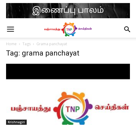
Home
Tags
Grama panchayat
Tag: grama panchayat
Krishnagiri