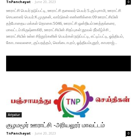
TnPanchayat
-
June 20, 2023
0
ஊராட்சி பெயர்:நடுப்பட்டி, ஊராட்சி தலைவர் பெயர்:S.குப்புசாமி, ஊராட்சி
செயலாளர் பெயர்:K.முருகன், வார்டுகள் எண்ணிக்கை:09 ஊராட்சியின்
தற்போதைய மக்கள் தொகை:5046, ஊராட்சி ஒன்றியம்:ஊத்தங்கரை,
மாவட்டம்:கிருஷ்ணகிரி, ஊராட்சியின் சிறப்புகள்:தூவல் நீர்வீழ்ச்சி ,
ஊராட்சியில் உள்ள சிற்றூர்களின் பெயர்கள்:நடுப்பட்டி, எட்டிப்பட்டி, ஓந்தியம்,
கோடாலவலசை, குப்பநத்தம், வெங்கடாபுரம், ஓந்தியம்புதூர், காமராஜ்...
Ariyalur
குழமமூர் ஊராட்சி -அரியலூர் மாவட்டம்
TnPanchayat
-
June 20, 2023
0