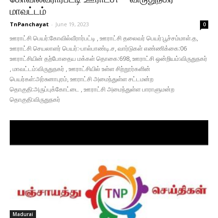
மாவட்டம்
TnPanchayat
-
June 19, 2023
0
ஊராட்சி பெயர்:கோவில்வீரார்பட்டி , ஊராட்சி தலைவர் பெயர்:பூச்சம்மாள்.த,
ஊராட்சி செயலாளர் பெயர்:-பால்பாண்டி.ச, வார்டுகள் எண்ணிக்கை:06
ஊராட்சியின் தற்போதைய மக்கள் தொகை:698, ஊராட்சி ஒன்றியம்:விருதுநகர்
, மாவட்டம்:விருதுநகர் , ஊராட்சியில் உள்ள சிற்றூர்களின்
பெயர்கள்:அர்சுனாபுரம், ஊராட்சி அமைந்துள்ள சட்டமன்ற
தொகுதி:அருப்புக்கோட்டை , ஊராட்சி அமைந்துள்ள பாராளுமன்ற
தொகுதி:விருதுநகர்
Madurai