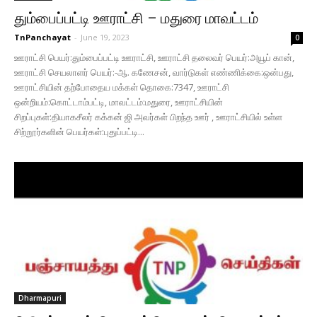
தும்பைப்பட்டி ஊராட்சி – மதுரை மாவட்டம்
TnPanchayat
-
June 19, 2023
0
ஊராட்சி பெயர்:தும்பைப்பட்டி ஊராட்சி, ஊராட்சி தலைவர் பெயர்:அயூப் கான்,
ஊராட்சி செயலாளர் பெயர்:-ஆ. கணேசன், வார்டுகள் எண்ணிக்கை:ஒன்பது,
ஊராட்சியின் தற்போதைய மக்கள் தொகை:7347, ஊராட்சி
ஒன்றியம்:கொட்டாம்பட்டி, மாவட்டம்:மதுரை, ஊராட்சியின்
சிறப்புகள்:தியாகசீலர் கக்கன் ஜி அவர்கள் பிறந்த ஊர் , ஊராட்சியில் உள்ள
சிற்றூர்களின் பெயர்கள்:புதுப்பட்டி...
Dharmapuri