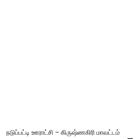
நடுப்பட்டி ஊராட்சி – கிருஷ்ணகிரி மாவட்டம்