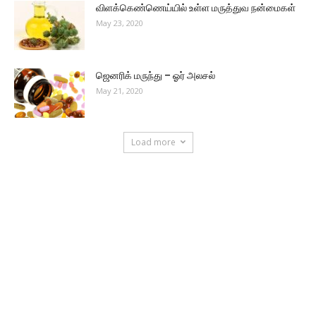
விளக்கெண்ணெய்யில் உள்ள மருத்துவ நன்மைகள்
May 23, 2020
ஜெனரிக் மருந்து – ஓர் அலசல்
May 21, 2020
Load more