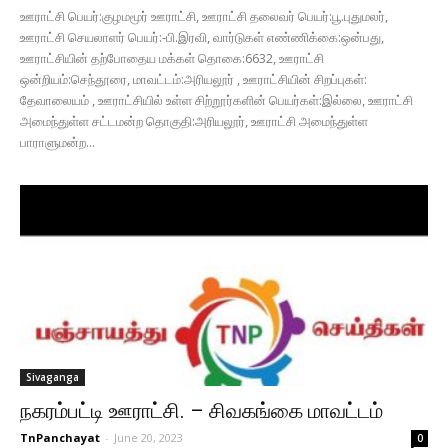
ஊராட்சி பெயர்:குழமமூர் ஊராட்சி, ஊராட்சி தலைவர் பெயர்:பூ.புதுமலர்,
ஊராட்சி செயலாளர் பெயர்:-பி.இரவி, வார்டுகள் எண்ணிக்கை:ஒன்பது,
ஊராட்சியின் தற்போதைய மக்கள் தொகை:6632, ஊராட்சி
ஒன்றியம்:செந்தூரை, மாவட்டம்:அரியலூர் , ஊராட்சியின் சிறப்புகள்:
தேவாலையம் , ஊராட்சியில் உள்ள சிற்றூர்களின் பெயர்கள்:இல்லை, ஊராட்சி
அமைந்துள்ள சட்டமன்ற தொகுதி:அரியலூர், ஊராட்சி அமைந்துள்ள
பாராளுமன்ற...
Sivaganga
நகரம்பட்டி ஊராட்சி. – சிவகங்கை மாவட்டம்
TnPanchayat
-
June 20, 2023
0