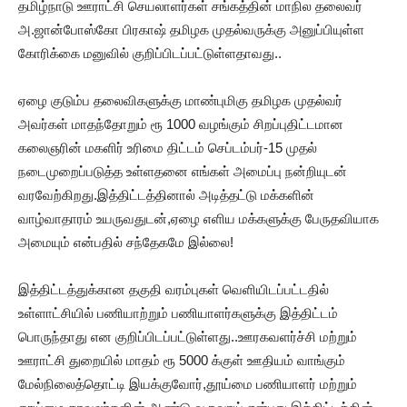
தமிழ்நாடு ஊராட்சி செயலாளர்கள் சங்கத்தின் மாநில தலைவர்
அ.ஜான்போஸ்கோ பிரகாஷ் தமிழக முதல்வருக்கு அனுப்பியுள்ள
கோரிக்கை மனுவில் குறிப்பிடப்பட்டுள்ளதாவது..
ஏழை குடும்ப தலைவிகளுக்கு மாண்புமிகு தமிழக முதல்வர்
அவர்கள் மாதந்தோறும் ரூ 1000 வழங்கும் சிறப்புதிட்டமான
கலைஞரின் மகளிர் உரிமை திட்டம் செப்டம்பர்-15 முதல்
நடைமுறைப்படுத்த உள்ளதனை எங்கள் அமைப்பு நன்றியுடன்
வரவேற்கிறது.இத்திட்டத்தினால் அடித்தட்டு மக்களின்
வாழ்வாதாரம் உயருவதுடன்,ஏழை எளிய மக்களுக்கு பேருதவியாக
அமையும் என்பதில் சந்தேகமே இல்லை!
இத்திட்டத்துக்கான தகுதி வரம்புகள் வெளியிடப்பட்டதில்
உள்ளாட்சியில் பணியாற்றும் பணியாளர்களுக்கு இத்திட்டம்
பொருந்தாது என குறிப்பிடப்பட்டுள்ளது..ஊரகவளர்ச்சி மற்றும்
ஊராட்சி துறையில் மாதம் ரூ 5000 க்குள் ஊதியம் வாங்கும்
மேல்நிலைத்தொட்டி இயக்குவோர்,தூய்மை பணியாளர் மற்றும்