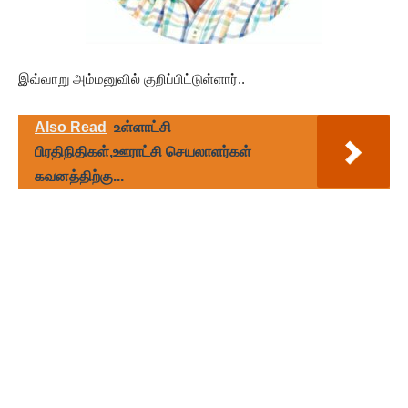
இவ்வாறு அம்மனுவில் குறிப்பிட்டுள்ளார்..
Also Read
உள்ளாட்சி
பிரதிநிதிகள்,ஊராட்சி செயலாளர்கள்
கவனத்திற்கு...