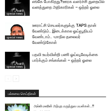
எங்கே போகிறது?ஊரக வளர்ச்சி துறையில்
வனத்துறை அதிகாரிகள் – ஒற்றர் ஓலை
special news
ஊராட்சி செயலர்களுக்கு TAPS தான்
வேண்டும்.. இடைக்கால ஓய்வூதியம்
வேண்டாம்.. -மாநில தலைவர்
special news
வேண்டுகோள்
பதவி உயர்வின்றி பணி ஓய்வு,வேடிக்கை
பார்க்கும் சங்கங்கள் – ஒற்றர் ஓலை
special news
பல்சுவை செய்திகள்
அல்லி மலரின் அற்புத மருத்துவ பயன்கள்…!!