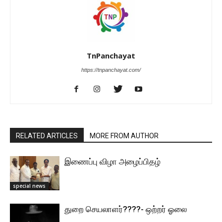
TnPanchayat
https://tnpanchayat.com/
RELATED ARTICLES
MORE FROM AUTHOR
இணைப்பு விழா அழைப்பிதழ்
special news
துறை செயலாளர்????- ஒற்றர் ஓலை