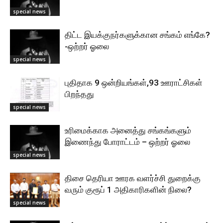
special news
திட்ட இயக்குநர்களுக்கான சங்கம் எங்கே?
-ஒற்றர் ஓலை
special news
புதிதாக 9 ஒன்றியங்கள்,93 ஊராட்சிகள்
பிறந்தது
special news
உரிமைக்காக அனைத்து சங்கங்களும்
இணைந்து போராட்டம் – ஒற்றர் ஓலை
special news
திசை தெரியா ஊரக வளர்ச்சி துறைக்கு
வரும் குரூப் 1 அதிகாரிகளின் நிலை?
special news