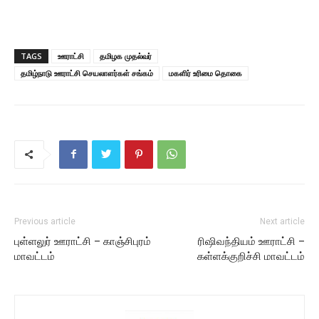
TAGS
ஊராட்சி
தமிழக முதல்வர்
தமிழ்நாடு ஊராட்சி செயலாளர்கள் சங்கம்
மகளிர் உரிமை தொகை
Previous article
Next article
புள்ளலுர் ஊராட்சி – காஞ்சிபுரம்
ரிஷிவந்தியம் ஊராட்சி –
மாவட்டம்
கள்ளக்குறிச்சி மாவட்டம்