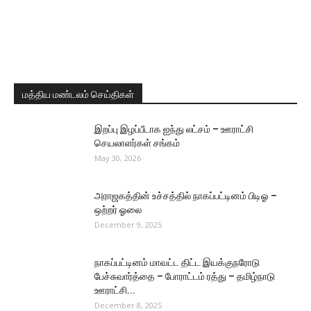
மத்திய மண்டலம் செய்திகள்
இறப்பு இழப்பீடாக ஐந்து லட்சம் – ஊராட்சி
செயலாளர்கள் சங்கம்
May 30, 2026
அராஜகத்தின் உச்சத்தில் நாகப்பட்டினம் பிடிஓ –
ஒற்றர் ஓலை
December 9, 2025
நாகப்பட்டினம் மாவட்ட திட்ட இயக்குநரோடு
பேச்சுவார்த்தை – போராட்டம் ரத்து – தமிழ்நாடு
ஊராட்சி...
December 8, 2025