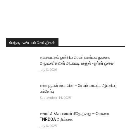
மேற்கு மண்டலம் செய்திகள்
தலைவாசல் ஒன்றிய பெண் மண்டல துணை
அலுவலர்களின் அடாவடி வசூல் -ஒற்றர் ஓலை
July 8, 2026
உங்களுடன் ஸ்டாலின் – சேலம் மாவட்ட ஆட்சியர்
பங்கேற்பு
September 14, 2025
ஊராட்சி செயலாளர் மீதே தவறு – கோவை
TNRDOA அறிக்கை
July 8, 2025