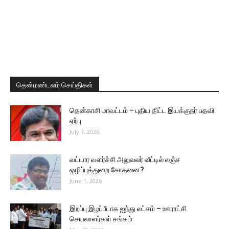
தென்மண்டலம் செய்திகள்
தென்காசி மாவட்டம் – புதிய திட்ட இயக்குநர் பதவி
ஏற்பு
July 7, 2026
வட்டார வளர்ச்சி அலுவலர் வீட்டில் லஞ்ச
ஒழிப்புத்துறை சோதனை?
June 1, 2026
இறப்பு இழப்பீடாக ஐந்து லட்சம் – ஊராட்சி
செயலாளர்கள் சங்கம்