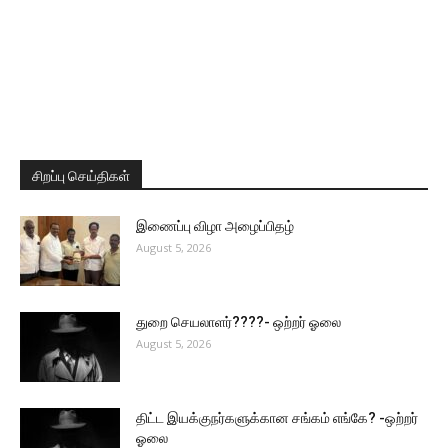
சிறப்பு செய்திகள்
இணைப்பு விழா அழைப்பிதழ்
August 5, 2026
துறை செயலாளர்????- ஒற்றர் ஓலை
August 5, 2026
திட்ட இயக்குநர்களுக்கான சங்கம் எங்கே? -ஒற்றர்
ஓலை