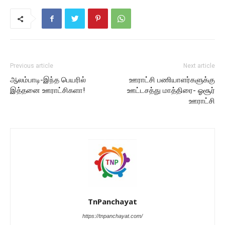
Previous article
Next article
ஆலம்பாடி-இந்த பெயரில்
ஊராட்சி பணியாளர்களுக்கு
இத்தனை ஊராட்சிகளா!
ஊட்டசத்து மாத்திரை- ஓசூர்
ஊராட்சி
TnPanchayat
https://tnpanchayat.com/