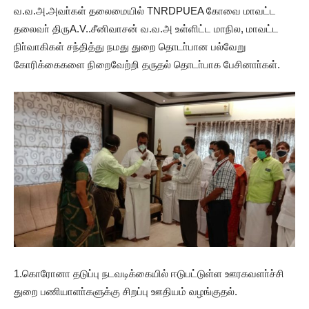
வ.வ.அ.அவா்கள் தலைமையில் TNRDPUEA கோவை மாவட்ட
தலைவா் திருA.V..சீனிவாசன் வ.வ.அ உள்ளிட்ட மாநில, மாவட்ட
நிா்வாகிகள் சந்தித்து நமது துறை தொடா்பான பல்வேறு
கோரிக்கைகளை நிறைவேற்றி தருதல் தொடா்பாக பேசினாா்கள்.
1.கொரோனா தடுப்பு நடவடிக்கையில் ஈடுபட்டுள்ள ஊரகவளா்ச்சி
துறை பணியாளா்களுக்கு சிறப்பு ஊதியம் வழங்குதல்.