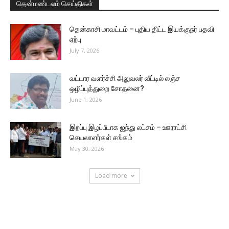
தென்மண்டலம் செய்திகள்
தென்காசி மாவட்டம் – புதிய திட்ட இயக்குநர் பதவி
ஏற்பு
July 7, 2026
வட்டார வளர்ச்சி அலுவலர் வீட்டில் லஞ்ச
ஒழிப்புத்துறை சோதனை?
June 1, 2026
இறப்பு இழப்பீடாக ஐந்து லட்சம் – ஊராட்சி
செயலாளர்கள் சங்கம்
May 30, 2026
Load more