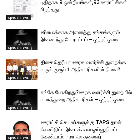
புதிதாக 9 ஒன்றியங்கள்,93 ஊராட்சிகள்
பிறந்தது
special news
உரிமைக்காக அனைத்து சங்கங்களும்
இணைந்து போராட்டம் – ஒற்றர் ஓலை
special news
திசை தெரியா ஊரக வளர்ச்சி துறைக்கு
வரும் குரூப் 1 அதிகாரிகளின் நிலை?
special news
எங்கே போகிறது?ஊரக வளர்ச்சி துறையில்
வனத்துறை அதிகாரிகள் – ஒற்றர் ஓலை
special news
ஊராட்சி செயலர்களுக்கு TAPS தான்
வேண்டும்.. இடைக்கால ஓய்வூதியம்
வேண்டாம்.. -மாநில தலைவர்
special news