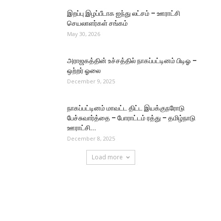
இறப்பு இழப்பீடாக ஐந்து லட்சம் – ஊராட்சி
செயலாளர்கள் சங்கம்
May 30, 2026
அராஜகத்தின் உச்சத்தில் நாகப்பட்டினம் பிடிஓ –
ஒற்றர் ஓலை
December 9, 2025
நாகப்பட்டினம் மாவட்ட திட்ட இயக்குநரோடு
பேச்சுவார்த்தை – போராட்டம் ரத்து – தமிழ்நாடு
ஊராட்சி...
December 8, 2025
Load more