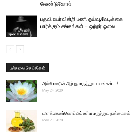
வேண்டுகோள்
பதவி உயர்வின்றி பணி ஓய்வு,வேடிக்கை
பார்க்கும் சங்கங்கள் – ஒற்றர் ஓலை
special news
பல்சுவை செய்திகள்
அல்லி மலரின் அற்புத மருத்துவ பயன்கள்…!!
May 24, 2020
விளக்கெண்ணெய்யில் உள்ள மருத்துவ நன்மைகள்
May 23, 2020