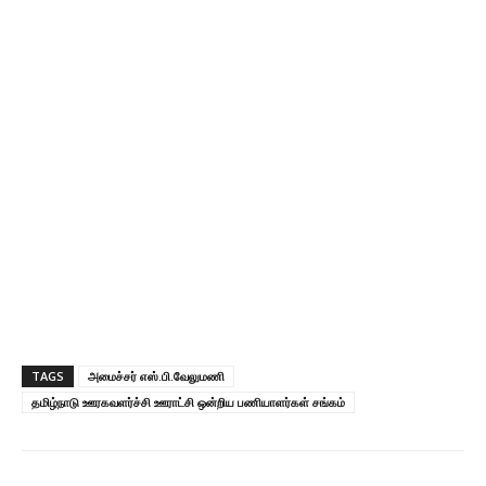
TAGS
அமைச்சர் எஸ்.பி.வேலுமணி
தமிழ்நாடு ஊரகவளர்ச்சி ஊராட்சி ஒன்றிய பணியாளர்கள் சங்கம்