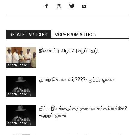
RELATED ARTICLES
MORE FROM AUTHOR
இணைப்பு விழா அழைப்பிதழ்
special news
துறை செயலாளர்????- ஒற்றர் ஓலை
special news
திட்ட இயக்குநர்களுக்கான சங்கம் எங்கே?
-ஒற்றர் ஓலை
special news