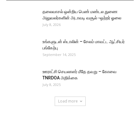
தலைவாசல் ஒன்றிய பெண் மண்டல துணை
அலுவலர்களின் அடாவடி வசூல் -ஒற்றர் ஓலை
July 8, 2026
உங்களுடன் ஸ்டாலின் – சேலம் மாவட்ட ஆட்சியர்
பங்கேற்பு
September 14, 2025
ஊராட்சி செயலாளர் மீதே தவறு – கோவை
TNRDOA அறிக்கை
July 8, 2025
Load more