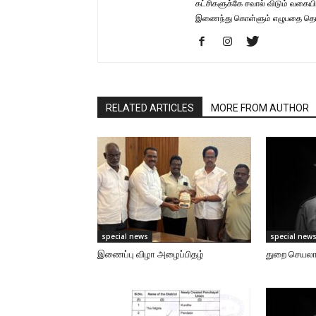
கட்சிகளுக்கே சவால் விடும் வகையில
இணைந்து கொள்ளும் எழுபதை தொ
RELATED ARTICLES
MORE FROM AUTHOR
special news
special new
இணைப்பு விழா அழைப்பிதழ்
துறை செயலாள