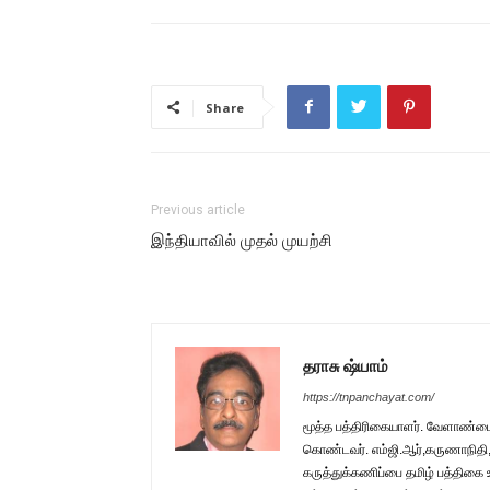
Share
Previous article
இந்தியாவில் முதல் முயற்சி
தராசு ஷ்யாம்
https://tnpanchayat.com/
மூத்த பத்திரிகையாளர். வேளாண்மை 
கொண்டவர். எம்ஜி.ஆர்,கருணாநிதி,
கருத்துக்கணிப்பை தமிழ் பத்திகை உ