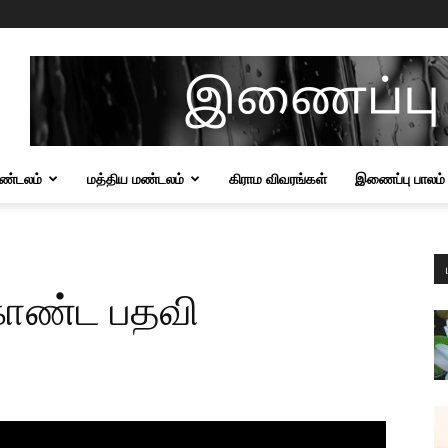
மண்டலம்
மத்திய மண்டலம்
கிராம விவரங்கள்
இணைப்பு பாலம்
கொண்ட பதவி