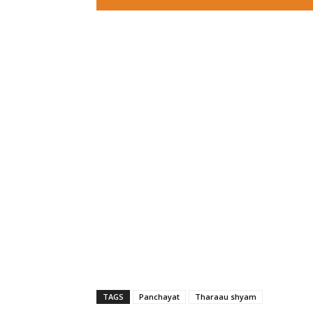
TAGS
Panchayat
Tharaau shyam