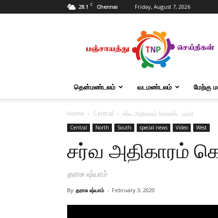
C
28.1
Friday, August 7, 2026
Chennai
Tnpanchayat
தென்மண்டலம்
வடமண்டலம்
மேற்கு 
Home
Central
சர்வ அதிகாரம் கொண்ட பதவி
Central
North
South
special news
Video
West
சர்வ அதிகாரம் 
தராசு ஷ்யாம்
By
தராசு ஷ்யாம்
-
February 3, 2020