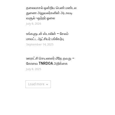
தலைவாசல் ஒன்றிய பெண் மண்டல
துணை அலுவலர்களின் அடாவடி
வசூல் -ஒற்றர் ஓலை
July 8, 2026
உங்களுடன் ஸ்டாலின் – சேலம்
மாவட்ட ஆட்சியர் பங்கேற்பு
September 14, 2025
ஊராட்சி செயலாளர் மீதே தவறு –
கோவை TNRDOA அறிக்கை
July 8, 2025
Load more