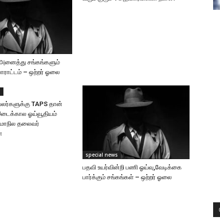
s
அனைத்து சங்கங்களும்
ாட்டம் – ஒற்றர் ஓலை
s
லர்களுக்கு TAPS தான்
இடைக்கால ஓய்வூதியம்
-மாநில தலைவர்
்
special news
பதவி உயர்வின்றி பணி ஓய்வு,வேடிக்கை
பார்க்கும் சங்கங்கள் – ஒற்றர் ஓலை