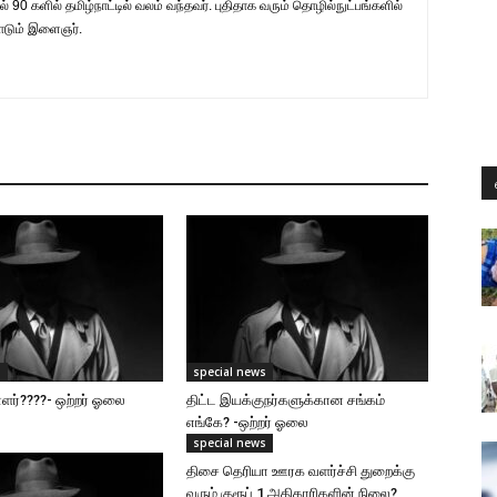
் 90 களில் தமிழ்நாட்டில் வலம் வந்தவர். புதிதாக வரும் தொழில்நுட்பங்களில்
டும் இளைஞர்.
s
special news
ர்????- ஒற்றர் ஓலை
திட்ட இயக்குநர்களுக்கான சங்கம்
எங்கே? -ஒற்றர் ஓலை
special news
திசை தெரியா ஊரக வளர்ச்சி துறைக்கு
வரும் குரூப் 1 அதிகாரிகளின் நிலை?