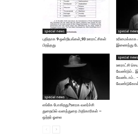
special news
special new
புதிதாக 9 ஒன்றியங்கள்,93 ஊராட்சிகள்
உரிமைக்காக 
பிறந்தது
இணைந்து போர
special new
ஊராட்சி செய
வேண்டும்.. 
வேண்டாம்.. 
வேண்டுகோள
special news
எங்கே போகிறது?ஊரக வளர்ச்சி
துறையில் வனத்துறை அதிகாரிகள் –
ஒற்றர் ஓலை