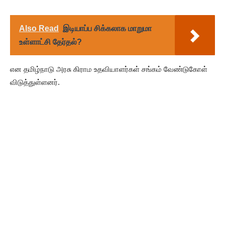
Also Read
இடியாப்ப சிக்கலாக மாறுமா
உள்ளாட்சி தேர்தல்?
என தமிழ்நாடு அரசு கிராம உதவியாளர்கள் சங்கம் வேண்டுகோள்
விடுத்துள்ளனர்.