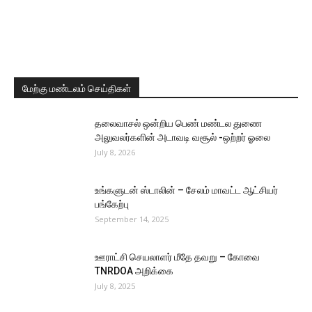
மேற்கு மண்டலம் செய்திகள்
தலைவாசல் ஒன்றிய பெண் மண்டல துணை
அலுவலர்களின் அடாவடி வசூல் -ஒற்றர் ஓலை
July 8, 2026
உங்களுடன் ஸ்டாலின் – சேலம் மாவட்ட ஆட்சியர்
பங்கேற்பு
September 14, 2025
ஊராட்சி செயலாளர் மீதே தவறு – கோவை
TNRDOA அறிக்கை
July 8, 2025