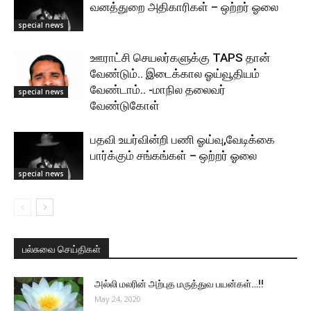
வனத்துறை அதிகாரிகள் – ஒற்றர் ஓலை
special news
ஊராட்சி செயலர்களுக்கு TAPS தான்
வேண்டும்.. இடைக்கால ஓய்வூதியம்
வேண்டாம்.. -மாநில தலைவர்
special news
வேண்டுகோள்
பதவி உயர்வின்றி பணி ஓய்வு,வேடிக்கை
பார்க்கும் சங்கங்கள் – ஒற்றர் ஓலை
special news
பல்சுவை செய்திகள்
அல்லி மலரின் அற்புத மருத்துவ பயன்கள்…!!
May 24, 2020