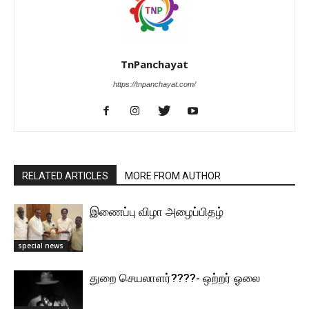
TnPanchayat
https://tnpanchayat.com/
RELATED ARTICLES
MORE FROM AUTHOR
இணைப்பு விழா அழைப்பிதழ்
special news
துறை செயலாளர்????- ஒற்றர் ஓலை