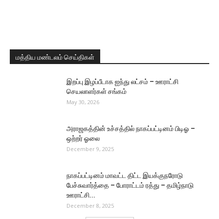
மத்திய மண்டலம் செய்திகள்
இறப்பு இழப்பீடாக ஐந்து லட்சம் – ஊராட்சி
செயலாளர்கள் சங்கம்
May 30, 2026
அராஜகத்தின் உச்சத்தில் நாகப்பட்டினம் பிடிஓ –
ஒற்றர் ஓலை
December 9, 2025
நாகப்பட்டினம் மாவட்ட திட்ட இயக்குநரோடு
பேச்சுவார்த்தை – போராட்டம் ரத்து – தமிழ்நாடு
ஊராட்சி...
December 8, 2025