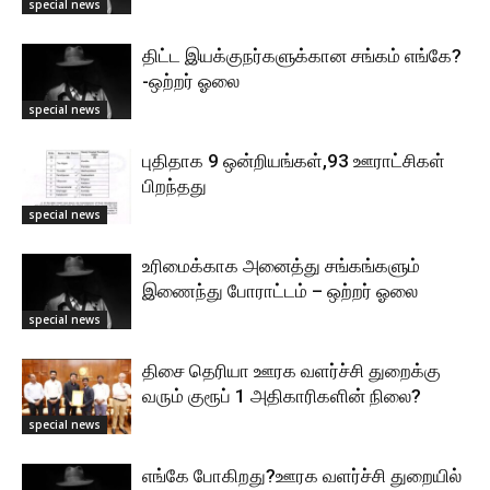
special news
திட்ட இயக்குநர்களுக்கான சங்கம் எங்கே?
-ஒற்றர் ஓலை
special news
புதிதாக 9 ஒன்றியங்கள்,93 ஊராட்சிகள்
பிறந்தது
special news
உரிமைக்காக அனைத்து சங்கங்களும்
இணைந்து போராட்டம் – ஒற்றர் ஓலை
special news
திசை தெரியா ஊரக வளர்ச்சி துறைக்கு
வரும் குரூப் 1 அதிகாரிகளின் நிலை?
special news
எங்கே போகிறது?ஊரக வளர்ச்சி துறையில்