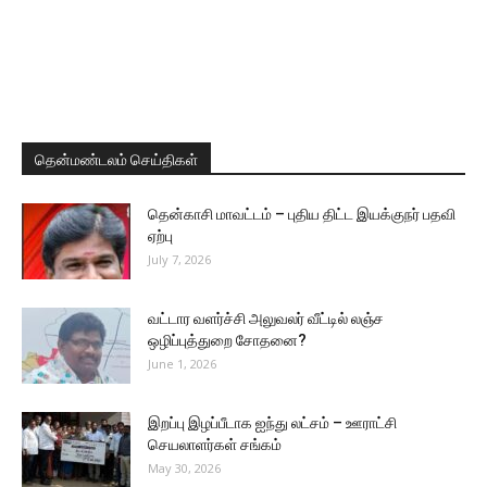
தென்மண்டலம் செய்திகள்
தென்காசி மாவட்டம் – புதிய திட்ட இயக்குநர் பதவி
ஏற்பு
July 7, 2026
வட்டார வளர்ச்சி அலுவலர் வீட்டில் லஞ்ச
ஒழிப்புத்துறை சோதனை?
June 1, 2026
இறப்பு இழப்பீடாக ஐந்து லட்சம் – ஊராட்சி
செயலாளர்கள் சங்கம்
May 30, 2026