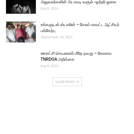
அலுவலர்களின் அடாவடி வசூல் -ஒற்றர் ஓலை
July 8, 2026
உங்களுடன் ஸ்டாலின் – சேலம் மாவட்ட ஆட்சியர்
பங்கேற்பு
September 14, 2025
ஊராட்சி செயலாளர் மீதே தவறு – கோவை
TNRDOA அறிக்கை
July 8, 2025
Load more