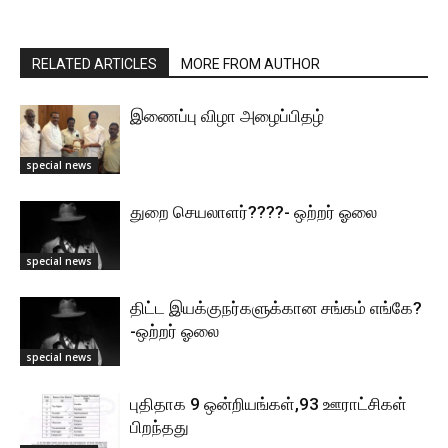
RELATED ARTICLES
MORE FROM AUTHOR
இணைப்பு விழா அழைப்பிதழ்
special news
துறை செயலாளர்????- ஒற்றர் ஓலை
special news
திட்ட இயக்குநர்களுக்கான சங்கம் எங்கே?
-ஒற்றர் ஓலை
special news
புதிதாக 9 ஒன்றியங்கள்,93 ஊராட்சிகள்
பிறந்தது