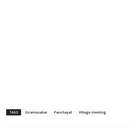
TAGS
Giramasabai
Panchayat
Village meeting