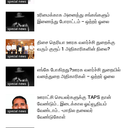
special news
உரிமைக்காக அனைத்து சங்கங்களும்
இணைந்து போராட்டம் – ஒற்றர் ஓலை
special news
திசை தெரியா ஊரக வளர்ச்சி துறைக்கு
வரும் குரூப் 1 அதிகாரிகளின் நிலை?
special news
எங்கே போகிறது?ஊரக வளர்ச்சி துறையில்
வனத்துறை அதிகாரிகள் – ஒற்றர் ஓலை
special news
ஊராட்சி செயலர்களுக்கு TAPS தான்
வேண்டும்.. இடைக்கால ஓய்வூதியம்
வேண்டாம்.. -மாநில தலைவர்
special news
வேண்டுகோள்