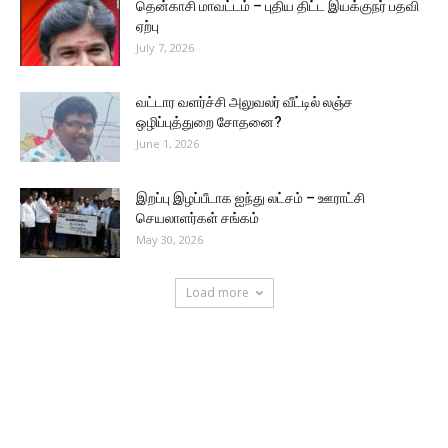
தென்காசி மாவட்டம் – புதிய திட்ட இயக்குநர் பதவி
ஏற்பு
July 7, 2026
வட்டார வளர்ச்சி அலுவலர் வீட்டில் லஞ்ச
ஒழிப்புத்துறை சோதனை?
June 1, 2026
இறப்பு இழப்பீடாக ஐந்து லட்சம் – ஊராட்சி
செயலாளர்கள் சங்கம்
May 30, 2026
Load more