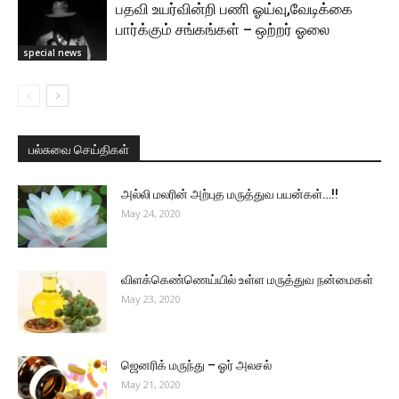
பதவி உயர்வின்றி பணி ஓய்வு,வேடிக்கை
பார்க்கும் சங்கங்கள் – ஒற்றர் ஓலை
special news
பல்சுவை செய்திகள்
அல்லி மலரின் அற்புத மருத்துவ பயன்கள்…!!
May 24, 2020
விளக்கெண்ணெய்யில் உள்ள மருத்துவ நன்மைகள்
May 23, 2020
ஜெனரிக் மருந்து – ஓர் அலசல்
May 21, 2020