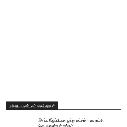
மத்திய மண்டலம் செய்திகள்
இறப்பு இழப்பீடாக ஐந்து லட்சம் – ஊராட்சி
செயலாளர்கள் சங்கம்