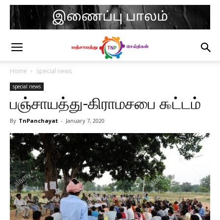
Home
special news
special news
பஞ்சாயத்து-கிராமசபை ௯ட்டம்
By
TnPanchayat
-
January 7, 2020