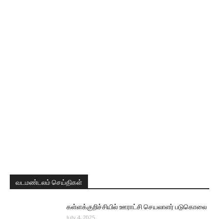
வடமண்டலம் செய்திகள்
கள்ளக்குறிச்சியில் ஊராட்சி செயலாளர் படுகொலை
July 4, 2025