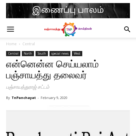
Home
Central
Central
North
South
special news
West
என்னென்ன செய்யலாம்
பஞ்சாயத்து தலைவர்
பஞ்சாயத்துராஜ் சட்டம்
By
TnPanchayat
-
February 9, 2020