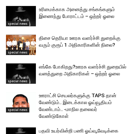
உரிமைக்காக அனைத்து சங்கங்களும்
இணைந்து போராட்டம் – ஒற்றர் ஓலை
special news
திசை தெரியா ஊரக வளர்ச்சி துறைக்கு
வரும் குரூப் 1 அதிகாரிகளின் நிலை?
special news
எங்கே போகிறது?ஊரக வளர்ச்சி துறையில்
வனத்துறை அதிகாரிகள் – ஒற்றர் ஓலை
special news
ஊராட்சி செயலர்களுக்கு TAPS தான்
வேண்டும்.. இடைக்கால ஓய்வூதியம்
வேண்டாம்.. -மாநில தலைவர்
special news
வேண்டுகோள்
பதவி உயர்வின்றி பணி ஓய்வு,வேடிக்கை