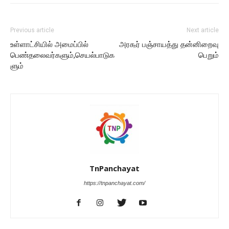
Previous article
Next article
உள்ளாட்சியில் அமைப்பில்
அர௲ர் பஞ்சாயத்து தன்னிறைவு
பெண்தலைவர்களும்,செயல்பாடுக
பெறும்
ளும்
TnPanchayat
https://tnpanchayat.com/