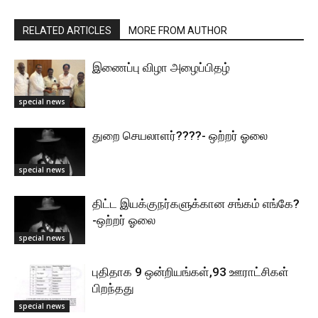
RELATED ARTICLES
MORE FROM AUTHOR
இணைப்பு விழா அழைப்பிதழ்
special news
துறை செயலாளர்????- ஒற்றர் ஓலை
special news
திட்ட இயக்குநர்களுக்கான சங்கம் எங்கே?
-ஒற்றர் ஓலை
special news
புதிதாக 9 ஒன்றியங்கள்,93 ஊராட்சிகள்
பிறந்தது
special news