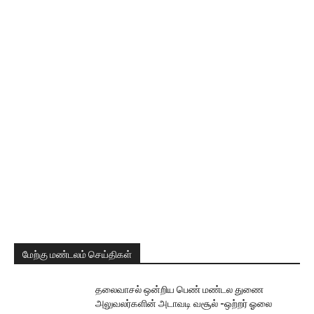
மேற்கு மண்டலம் செய்திகள்
தலைவாசல் ஒன்றிய பெண் மண்டல துணை
அலுவலர்களின் அடாவடி வசூல் -ஒற்றர் ஓலை