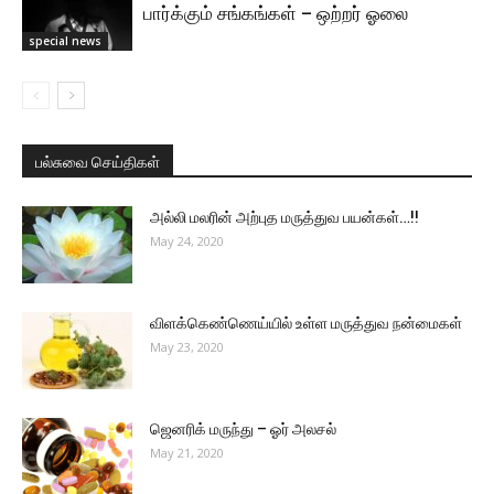
பார்க்கும் சங்கங்கள் – ஒற்றர் ஓலை
special news
பல்சுவை செய்திகள்
அல்லி மலரின் அற்புத மருத்துவ பயன்கள்…!!
May 24, 2020
விளக்கெண்ணெய்யில் உள்ள மருத்துவ நன்மைகள்
May 23, 2020
ஜெனரிக் மருந்து – ஓர் அலசல்
May 21, 2020