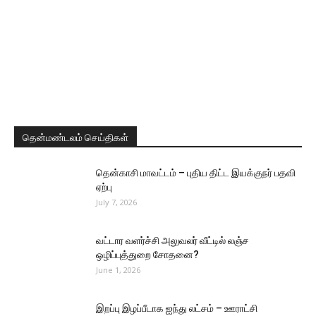
தென்மண்டலம் செய்திகள்
தென்காசி மாவட்டம் – புதிய திட்ட இயக்குநர் பதவி
ஏற்பு
July 7, 2026
வட்டார வளர்ச்சி அலுவலர் வீட்டில் லஞ்ச
ஒழிப்புத்துறை சோதனை?
June 1, 2026
இறப்பு இழப்பீடாக ஐந்து லட்சம் – ஊராட்சி