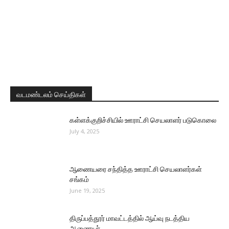
வடமண்டலம் செய்திகள்
கள்ளக்குறிச்சியில் ஊராட்சி செயலாளர் படுகொலை
July 4, 2025
ஆணையரை சந்தித்த ஊராட்சி செயலாளர்கள்
சங்கம்
June 19, 2025
திருப்பத்தூர் மாவட்டத்தில் ஆய்வு நடத்திய
ஆணையர்