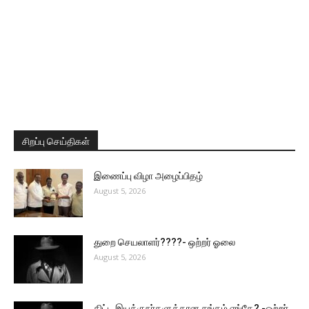
சிறப்பு செய்திகள்
இணைப்பு விழா அழைப்பிதழ்
August 5, 2026
துறை செயலாளர்????- ஒற்றர் ஓலை
August 5, 2026
திட்ட இயக்குநர்களுக்கான சங்கம் எங்கே? -ஒற்றர்