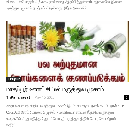
விலை பல்பொருள் அங்காடி ஒன்றைை ஆரம்பித்துள்ளார். ஏற்கனவே இலவச
மருத்துவ முகாம் நடத்தப்பட்டுள்ளது. இந்த நிலையில்...
Tirupur
மாதப்பூர் ஊராட்சியில் மருத்துவ முகாம்
TnPanchayat
-
May 15, 2020
0
ஹோமியோபதி சிறப்பு மருத்துவ முகாம் இடம்: சமுதாய நலக் கூடம். நாள் : 16-
05-2020 நேரம் : மாலை 5 முதல் 7 மணிவரை நாளை இந்திய மருத்துவ
கவுன்சில் அனுமதித்த ஹோமியோபதி மருத்துவத்தில் கொரனோ நோய்
எதிர்ப்பு...