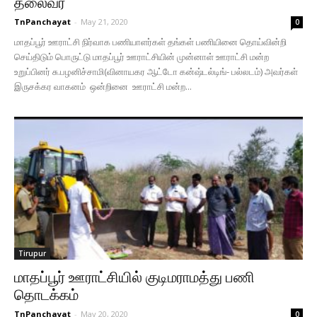
தலைவர்
TnPanchayat
-
May 21, 2020
0
மாதப்பூர் ஊராட்சி நிர்வாக பணியாளர்கள் தங்கள் பணியினை தொய்வின்றி
செய்திடும் பொருட்டு மாதப்பூர் ஊராட்சியின் முன்னாள் ஊராட்சி மன்ற
உறுப்பினர் சு.பழனிச்சாமி(வினாயகர ஆட்டோ கன்ஷ்டல்டிங்- பல்லடம்) அவர்கள்
இருசக்கர வாகனம் ஒன்றினை ஊராட்சி மன்ற...
Tirupur
மாதப்பூர் ஊராட்சியில் குடிமராமத்து பணி
தொடக்கம்
TnPanchayat
-
May 20, 2020
0