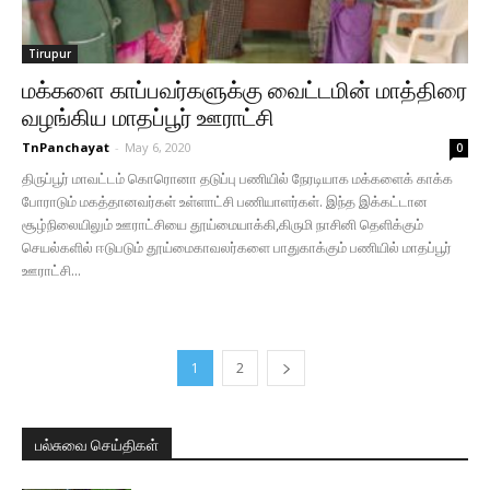
Tirupur
மக்களை காப்பவர்களுக்கு வைட்டமின் மாத்திரை
வழங்கிய மாதப்பூர் ஊராட்சி
TnPanchayat
-
May 6, 2020
0
திருப்பூர் மாவட்டம் கொரொனா தடுப்பு பணியில் நேரடியாக மக்களைக் காக்க
போராடும் மகத்தானவர்கள் உள்ளாட்சி பணியாளர்கள். இந்த இக்கட்டான
சூழ்நிலையிலும் ஊராட்சியை தூய்மையாக்கி,கிருமி நாசினி தெளிக்கும்
செயல்களில் ஈடுபடும் தூய்மைகாவலர்களை பாதுகாக்கும் பணியில் மாதப்பூர்
ஊராட்சி...
1
2
பல்சுவை செய்திகள்