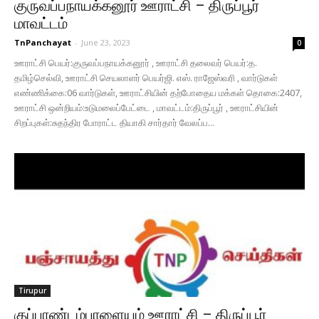
குருவப்பநாயக்கனூர் ஊராட்சி – திருப்பூர்
மாவட்டம்
TnPanchayat
-
June 23, 2023
0
ஊராட்சி பெயர்:குருவப்பநாயக்கனூர் , ஊராட்சி தலைவர் பெயர்:த.
தமிழ்செல்வி, ஊராட்சி செயலாளர் பெயர்ஜி. எஸ். ராஜேஸ்வரி , வார்டுகள்
எண்ணிக்கை:06 வார்டுகள், ஊராட்சியின் தற்போதைய மக்கள் தொகை:2407,
ஊராட்சி ஒன்றியம்:உடுமலைப்பேட்டை , மாவட்டம்:திருப்பூர் , ஊராட்சியின்
சிறப்புகள்:சுதந்திர போராட்ட தியாகி சார்தார் வேலப்ப...
Tirupur
குப்பாண்டம்பாளையம் ஊராட்சி – திருப்பூர்