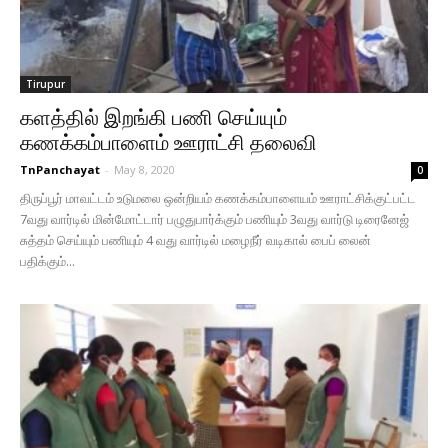
Tirupur
களத்தில் இறங்கி பணி செய்யும்
கணக்கம்பாளைம் ஊராட்சி தலைவி
TnPanchayat
-
May 8, 2020
0
திருப்பூர் மாவட்டம் உடுமலை ஒன்றியம் கணக்கம்பாளையம் ஊராட்சிக்குட்பட்ட
7வது வார்டில் மின்மோட்டார் பழுதுபார்க்கும் பணியும் 3வது வார்டு டிரைனேஜ்
சுத்தம் செய்யும் பணியும் 4 வது வார்டில் மழைநீர் வடிகால் பைப் லைன்
பதிக்கும்...