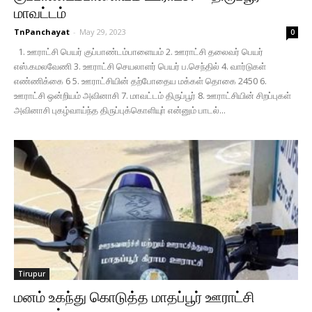
மாவட்டம்
TnPanchayat
-
May 29, 2023
0
1. ஊராட்சி பெயர் குப்பாண்டம்பாளையம் 2. ஊராட்சி தலைவர் பெயர்
எஸ்.கமலவேணி 3. ஊராட்சி செயலாளர் பெயர் ப.செந்தில் 4. வார்டுகள்
எண்ணிக்கை 6 5. ஊராட்சியின் தற்போதைய மக்கள் தொகை 2450 6.
ஊராட்சி ஒன்றியம் அவினாசி 7. மாவட்டம் திருப்பூர் 8. ஊராட்சியின் சிறப்புகள்
அவினாசி புகழ்வாய்ந்த திருப்புக்கொளியுா் என்னும் பாடல்...
Tirupur
மனம் உகந்து கொடுத்த மாதப்பூர் ஊராட்சி