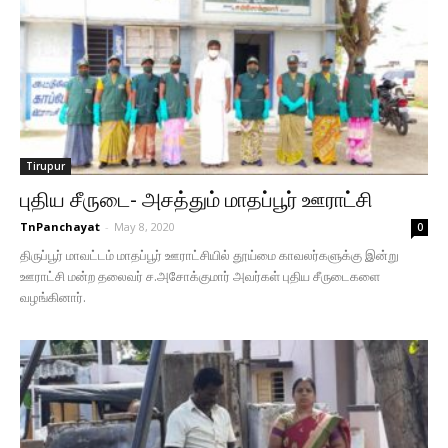
Tirupur
புதிய சீருடை- அசத்தும் மாதப்பூர் ஊராட்சி
TnPanchayat
-
May 8, 2020
0
திருப்பூர் மாவட்டம் மாதப்பூர் ஊராட்சியில் தூய்மை காவலர்களுக்கு இன்று
ஊராட்சி மன்ற தலைவர் ச.அசோக்குமார் அவர்கள் புதிய சீருடைகளை
வழங்கினார்.