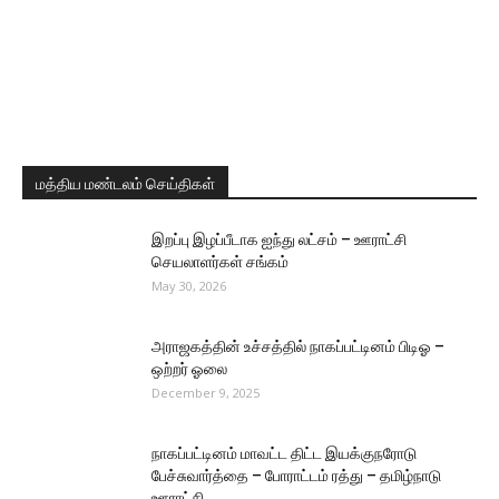
மத்திய மண்டலம் செய்திகள்
இறப்பு இழப்பீடாக ஐந்து லட்சம் – ஊராட்சி
செயலாளர்கள் சங்கம்
May 30, 2026
அராஜகத்தின் உச்சத்தில் நாகப்பட்டினம் பிடிஓ –
ஒற்றர் ஓலை
December 9, 2025
நாகப்பட்டினம் மாவட்ட திட்ட இயக்குநரோடு
பேச்சுவார்த்தை – போராட்டம் ரத்து – தமிழ்நாடு
ஊராட்சி...