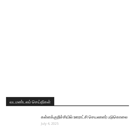
வடமண்டலம் செய்திகள்
கள்ளக்குறிச்சியில் ஊராட்சி செயலாளர் படுகொலை
July 4, 2025