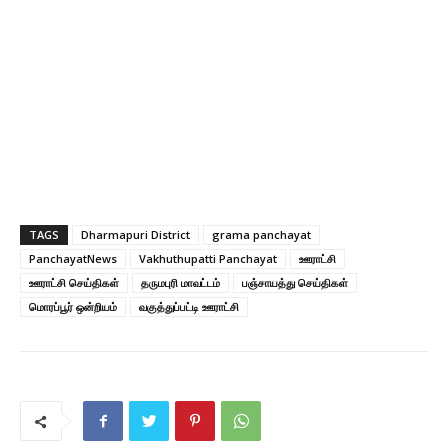
TAGS
Dharmapuri District
grama panchayat
PanchayatNews
Vakhuthupatti Panchayat
ஊராட்சி
ஊராட்சி செய்திகள்
தருமபுரி மாவட்டம்
பஞ்சாயத்து செய்திகள்
மொரப்பூர் ஒன்றியம்
வகுத்துப்பட்டி ஊராட்சி