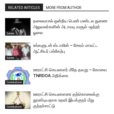
RELATED ARTICLES
MORE FROM AUTHOR
தலைவாசல் ஒன்றிய பெண் மண்டல துணை
அலுவலர்களின் அடாவடி வசூல் -ஒற்றர்
ஓலை
Salem
உங்களுடன் ஸ்டாலின் – சேலம் மாவட்ட
ஆட்சியர் பங்கேற்பு
Salem
ஊராட்சி செயலாளர் மீதே தவறு – கோவை
TNRDOA அறிக்கை
Coimbatore
ஊராட்சி செயலாளரை தற்கொலைக்கு
தூண்டியதாக உதவி இயக்குநர் மீது
குற்றச்சாட்டு
Coimbatore