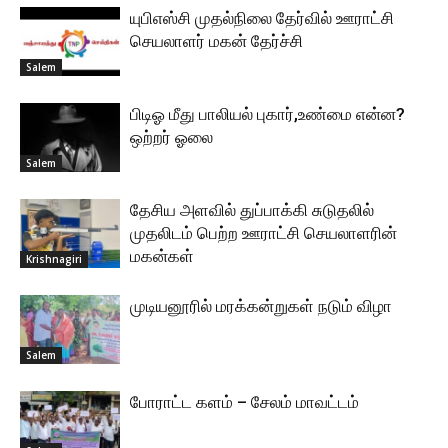
யுபிஎஸ்சி முதல்நிலை தேர்வில் ஊராட்சி
செயலாளர் மகன் தேர்ச்சி
Salem
பிடிஓ மீது பாலியல் புகார்,உண்மை என்ன?
ஒற்றர் ஓலை
Salem
தேசிய அளவில் துப்பாக்கி சுடுதலில்
முதலிடம் பெற்ற ஊராட்சி செயலாளரின்
மகன்கள்
Krishnagiri
முடியனூரில் மரக்கன்றுகள் நடும் விழா
Salem
போராட்ட களம் – சேலம் மாவட்டம்