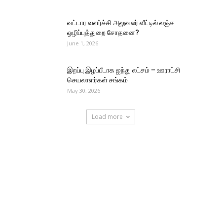
வட்டார வளர்ச்சி அலுவலர் வீட்டில் லஞ்ச
ஒழிப்புத்துறை சோதனை?
June 1, 2026
இறப்பு இழப்பீடாக ஐந்து லட்சம் – ஊராட்சி
செயலாளர்கள் சங்கம்
May 30, 2026
Load more