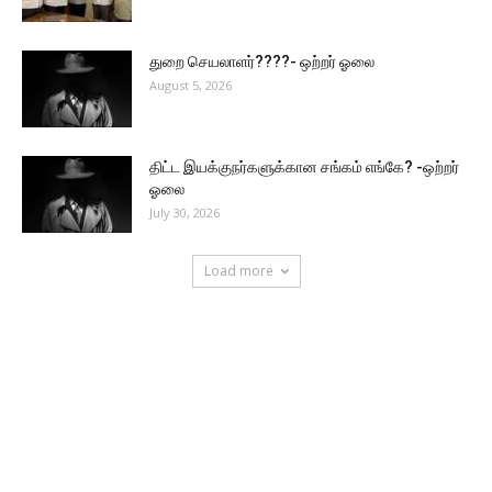
துறை செயலாளர்????- ஒற்றர் ஓலை
August 5, 2026
திட்ட இயக்குநர்களுக்கான சங்கம் எங்கே? -ஒற்றர்
ஓலை
July 30, 2026
Load more