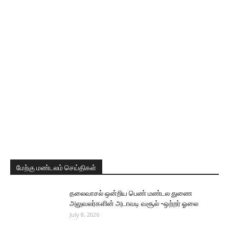
மேற்கு மண்டலம் செய்திகள்
தலைவாசல் ஒன்றிய பெண் மண்டல துணை
அலுவலர்களின் அடாவடி வசூல் -ஒற்றர் ஓலை
July 8, 2026