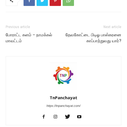
Previous article
Next article
போராட்ட களம் – நாமக்கல்
தேவகோட்டை பிடிஓ பாஸ்கரனை
மாவட்டம்
காப்பாற்றுவது யார்?
TnPanchayat
https://tnpanchayat.com/