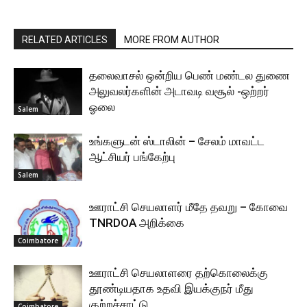
RELATED ARTICLES
MORE FROM AUTHOR
தலைவாசல் ஒன்றிய பெண் மண்டல துணை
அலுவலர்களின் அடாவடி வசூல் -ஒற்றர்
ஓலை
Salem
உங்களுடன் ஸ்டாலின் – சேலம் மாவட்ட
ஆட்சியர் பங்கேற்பு
Salem
ஊராட்சி செயலாளர் மீதே தவறு – கோவை
TNRDOA அறிக்கை
Coimbatore
ஊராட்சி செயலாளரை தற்கொலைக்கு
தூண்டியதாக உதவி இயக்குநர் மீது
குற்றச்சாட்டு
Coimbatore