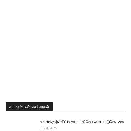
வடமண்டலம் செய்திகள்
கள்ளக்குறிச்சியில் ஊராட்சி செயலாளர் படுகொலை
July 4, 2025