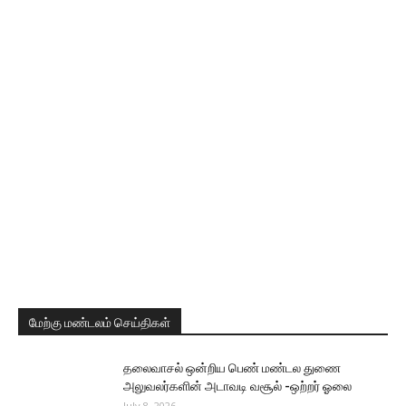
மேற்கு மண்டலம் செய்திகள்
தலைவாசல் ஒன்றிய பெண் மண்டல துணை
அலுவலர்களின் அடாவடி வசூல் -ஒற்றர் ஓலை
July 8, 2026