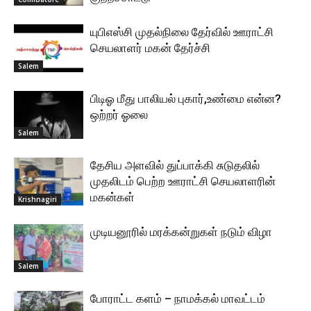
யுபிஎஸ்சி முதல்நிலை தேர்வில் ஊராட்சி
செயலாளர் மகன் தேர்ச்சி
Salem
பிடிஓ மீது பாலியல் புகார்,உண்மை என்ன?
ஒற்றர் ஓலை
Salem
தேசிய அளவில் துப்பாக்கி சுடுதலில்
முதலிடம் பெற்ற ஊராட்சி செயலாளரின்
மகன்கள்
Krishnagiri
முடியனூரில் மரக்கன்றுகள் நடும் விழா
Salem
போராட்ட களம் – நாமக்கல் மாவட்டம்