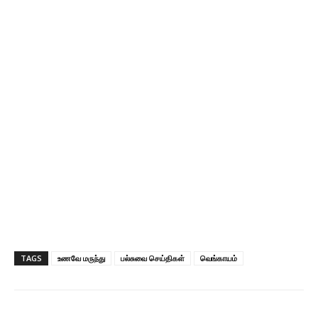
TAGS
உணவே மருந்து
பல்சுவை செய்திகள்
வெங்காயம்