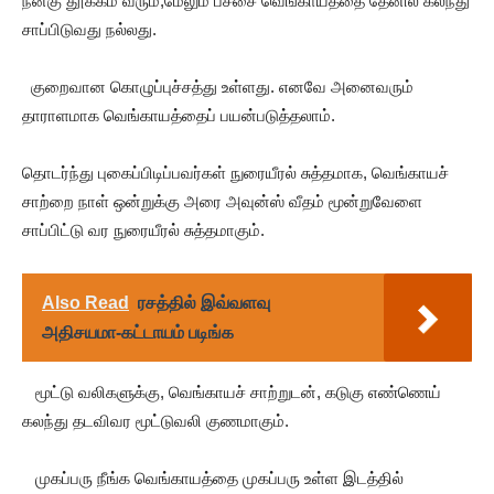
நன்கு தூக்கம் வரும்,மேலும் பச்சை வெங்காயத்தை தேனில் கலந்து
சாப்பிடுவது நல்லது.
குறைவான கொழுப்புச்சத்து உள்ளது. எனவே அனைவரும்
தாராளமாக வெங்காயத்தைப் பயன்படுத்தலாம்.
தொடர்ந்து புகைப்பிடிப்பவர்கள் நுரையீரல் சுத்தமாக, வெங்காயச்
சாற்றை நாள் ஒன்றுக்கு அரை அவுன்ஸ் வீதம் மூன்றுவேளை
சாப்பிட்டு வர நுரையீரல் சுத்தமாகும்.
Also Read
ரசத்தில் இவ்வளவு
அதிசயமா-கட்டாயம் படிங்க
மூட்டு வலிகளுக்கு, வெங்காயச் சாற்றுடன், கடுகு எண்ணெய்
கலந்து தடவிவர மூட்டுவலி குணமாகும்.
முகப்பரு நீங்க வெங்காயத்தை முகப்பரு உள்ள இடத்தில்