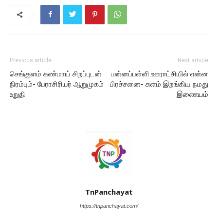
Previous article
Next article
செங்குளம் கண்மாய் சிறப்புடன்
பன்னப்பள்ளி ஊராட்சியில் என்ன
நிரம்பும்- பேராசிரியர் ஆறுமுகம்
பிரச்சனை- களம் இறங்கிய நமது
உறுதி
இணையம்
TnPanchayat
https://tnpanchayat.com/