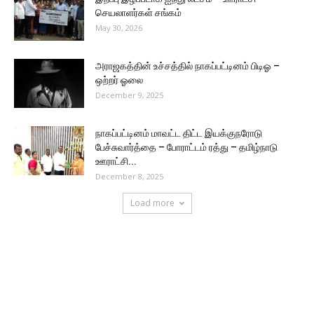
செயலாளர்கள் சங்கம்
May 30, 2026
அராஜகத்தின் உச்சத்தில் நாகப்பட்டினம் பிடிஓ –
ஒற்றர் ஓலை
December 9, 2025
நாகப்பட்டினம் மாவட்ட திட்ட இயக்குநரோடு
பேச்சுவார்த்தை – போராட்டம் ரத்து – தமிழ்நாடு
ஊராட்சி...
December 8, 2025
Load more