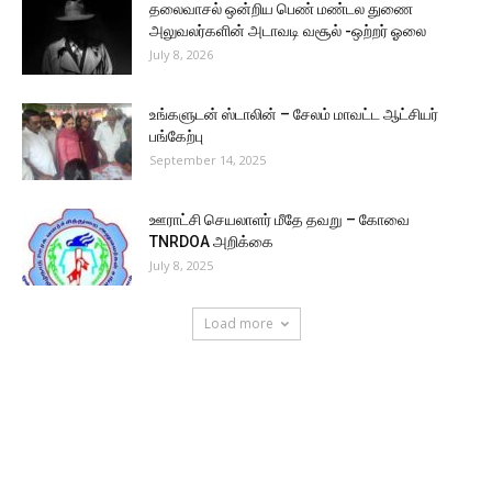
தலைவாசல் ஒன்றிய பெண் மண்டல துணை
அலுவலர்களின் அடாவடி வசூல் -ஒற்றர் ஓலை
July 8, 2026
உங்களுடன் ஸ்டாலின் – சேலம் மாவட்ட ஆட்சியர்
பங்கேற்பு
September 14, 2025
ஊராட்சி செயலாளர் மீதே தவறு – கோவை
TNRDOA அறிக்கை
July 8, 2025
Load more