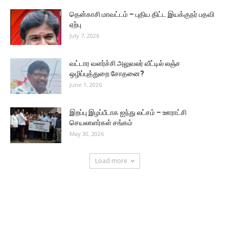
தென்காசி மாவட்டம் – புதிய திட்ட இயக்குநர் பதவி
ஏற்பு
July 7, 2026
வட்டார வளர்ச்சி அலுவலர் வீட்டில் லஞ்ச
ஒழிப்புத்துறை சோதனை?
June 1, 2026
இறப்பு இழப்பீடாக ஐந்து லட்சம் – ஊராட்சி
செயலாளர்கள் சங்கம்
May 30, 2026
Load more