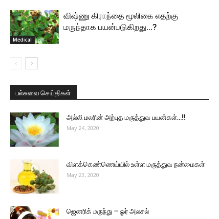
விஷ்ணு கிராந்தை மூலிகை எதற்கு
மருந்தாக பயன்படுகிறது…?
Medical
பல்சுவை செய்திகள்
அல்லி மலரின் அற்புத மருத்துவ பயன்கள்…!!
May 24, 2020
விளக்கெண்ணெய்யில் உள்ள மருத்துவ நன்மைகள்
May 23, 2020
ஜெனரிக் மருந்து – ஓர் அலசல்