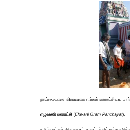
தூய்மையான கிராமமாக எங்கள் ஊராட்சியை மாற்று
எழுவணி ஊராட்சி
(
Eluvani Gram Panchayat
),
தமிழ்நாட்டின் விருதுநகர் மாவட்டத்தில் உள்ள நரிக்