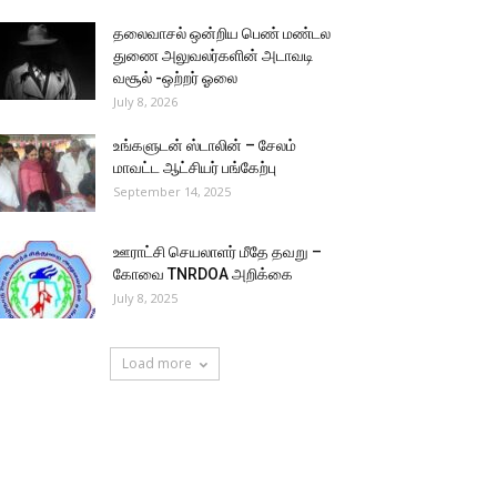
தலைவாசல் ஒன்றிய பெண் மண்டல
துணை அலுவலர்களின் அடாவடி
வசூல் -ஒற்றர் ஓலை
July 8, 2026
உங்களுடன் ஸ்டாலின் – சேலம்
மாவட்ட ஆட்சியர் பங்கேற்பு
September 14, 2025
ஊராட்சி செயலாளர் மீதே தவறு –
கோவை TNRDOA அறிக்கை
July 8, 2025
Load more