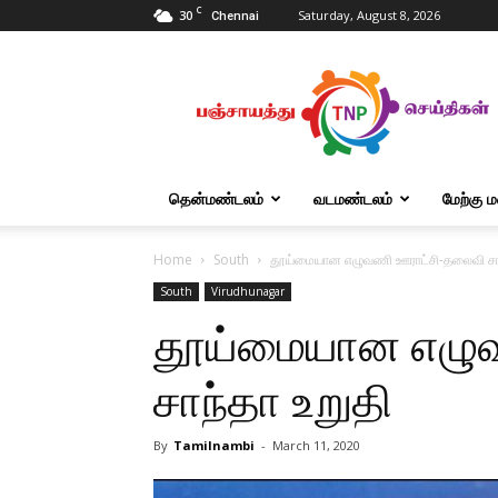
C
30
Saturday, August 8, 2026
Chennai
Tnpanchayat
தென்மண்டலம்
வடமண்டலம்
மேற்கு 
Home
South
தூய்மையான எழுவணி ஊராட்சி-தலைவி சாந
South
Virudhunagar
தூய்மையான எழு
சாந்தா உறுதி
By
Tamilnambi
-
March 11, 2020