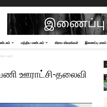
மண்டலம்
மத்திய மண்டலம்
கிராம விவரங்கள்
இணைப்பு பாலம்
்தா உறுதி
வணி ஊராட்சி-தலைவி