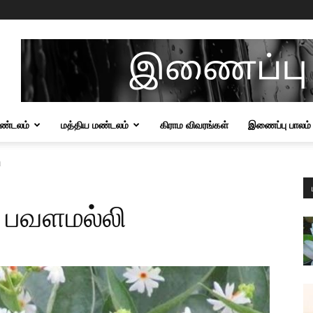
மண்டலம்
மத்திய மண்டலம்
கிராம விவரங்கள்
இணைப்பு பாலம்
ி
 பவளமல்லி