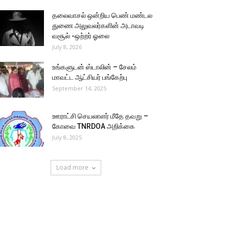
தலைவாசல் ஒன்றிய பெண் மண்டல
துணை அலுவலர்களின் அடாவடி
வசூல் -ஒற்றர் ஓலை
July 8, 2026
உங்களுடன் ஸ்டாலின் – சேலம்
மாவட்ட ஆட்சியர் பங்கேற்பு
September 14, 2025
ஊராட்சி செயலாளர் மீதே தவறு –
கோவை TNRDOA அறிக்கை
July 8, 2025
Load more