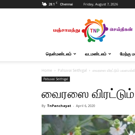
C
28.1
Friday, August 7, 2026
Chennai
Tnpanchayat
தென்மண்டலம்
வடமண்டலம்
மேற்கு 
Home
Palsuvai Seithigal
வைரஸை விரட்டும் பவளமல்ல
Palsuvai Seithigal
வைரஸை விரட்டும்
By
TnPanchayat
-
April 6, 2020