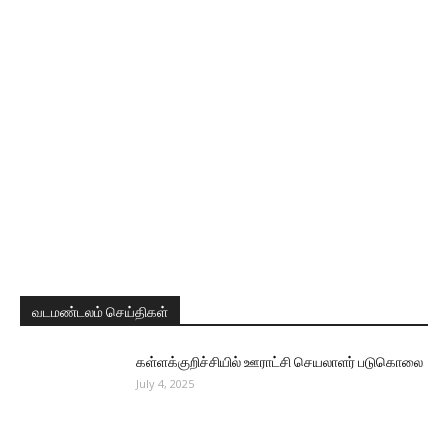
வடமண்டலம் செய்திகள்
கள்ளக்குறிச்சியில் ஊராட்சி செயலாளர் படுகொலை
July 4, 2025