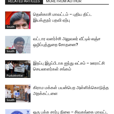
RELATED ARTICLES
MORE FROM AUTHOR
தென்காசி மாவட்டம் – புதிய திட்ட
இயக்குநர் பதவி ஏற்பு
South
வட்டார வளர்ச்சி அலுவலர் வீட்டில் லஞ்ச
ஒழிப்புத்துறை சோதனை?
South
இறப்பு இழப்பீடாக ஐந்து லட்சம் – ஊராட்சி
செயலாளர்கள் சங்கம்
Pudukkottai
கிராம மக்கள் பயன்பெற அள்ளிக்கொடுத்த
அறக்கட்டளை
South
ஒரு பக்க சார்பு நிலை – சிவகங்கை மாவட்ட