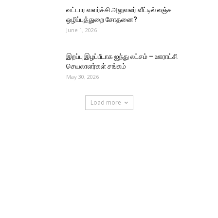
வட்டார வளர்ச்சி அலுவலர் வீட்டில் லஞ்ச
ஒழிப்புத்துறை சோதனை?
June 1, 2026
இறப்பு இழப்பீடாக ஐந்து லட்சம் – ஊராட்சி
செயலாளர்கள் சங்கம்
May 30, 2026
Load more