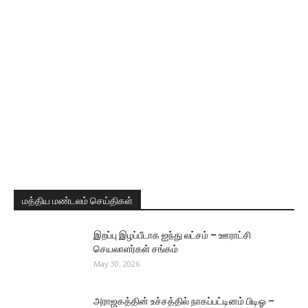
மத்திய மண்டலம் செய்திகள்
இறப்பு இழப்பீடாக ஐந்து லட்சம் – ஊராட்சி
செயலாளர்கள் சங்கம்
May 30, 2026
அராஜகத்தின் உச்சத்தில் நாகப்பட்டினம் பிடிஓ –