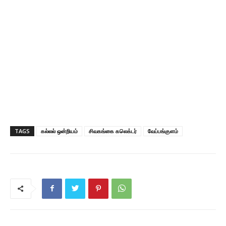
TAGS
கல்லல் ஒன்றியம்
சிவகங்கை கலெக்டர்
வேப்பங்குளம்