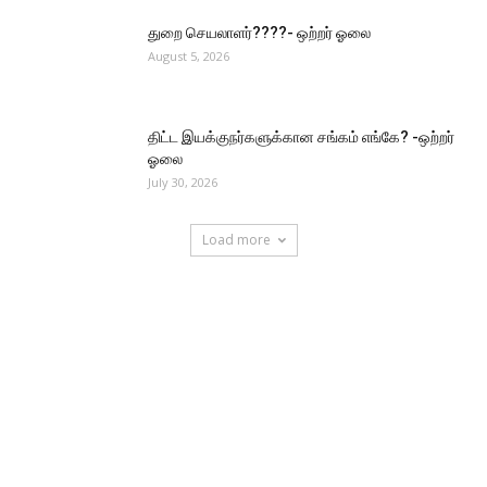
துறை செயலாளர்????- ஒற்றர் ஓலை
August 5, 2026
திட்ட இயக்குநர்களுக்கான சங்கம் எங்கே? -ஒற்றர்
ஓலை
July 30, 2026
Load more