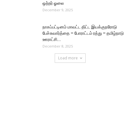
ஒற்றர் ஓலை
December 9, 2025
நாகப்பட்டினம் மாவட்ட திட்ட இயக்குநரோடு
பேச்சுவார்த்தை – போராட்டம் ரத்து – தமிழ்நாடு
ஊராட்சி...
December 8, 2025
Load more