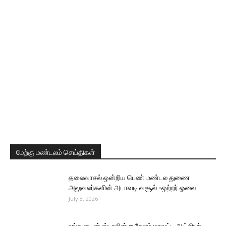
மேற்கு மண்டலம் செய்திகள்
தலைவாசல் ஒன்றிய பெண் மண்டல துணை
அலுவலர்களின் அடாவடி வசூல் -ஒற்றர் ஓலை
July 8, 2026
உங்களுடன் ஸ்டாலின் – சேலம் மாவட்ட ஆட்சியர்