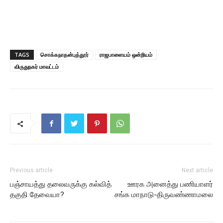
TAGS
சொக்கநாதன்புத்தூர்
ராஜபாளையம் ஒன்றியம்
விருதுநகர் மாவட்டம்
Previous article
Next article
பஞ்சாயத்து தலைவருக்கு கல்வித்
ஊரக அனைத்து பணியாளர்
தகுதி தேவையா?
சங்க மாநாடு-திருவண்ணாமலை