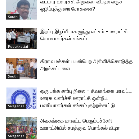
வட்டார வளர்ச்சி அலுவலர் வீட்டில் லஞ்ச
ஒழிப்புத்துறை சோதனை?
South
இறப்பு இழப்பீடாக ஐந்து லட்சம் – ஊராட்சி
செயலாளர்கள் சங்கம்
Pudukkottai
கிராம மக்கள் பயன்பெற அள்ளிக்கொடுத்த
அறக்கட்டளை
South
ஒரு பக்க சார்பு நிலை – சிவகங்கை மாவட்ட
ஊரக வளர்ச்சி ஊராட்சி ஒன்றிய
பணியாளர்கள் சங்கம் குற்றச்சாட்டு
Sivaganga
சிவகங்கை மாவட்ட பெரும்பச்சேரி
ஊராட்சியில் சமத்துவ பொங்கல் விழா
Sivaganga