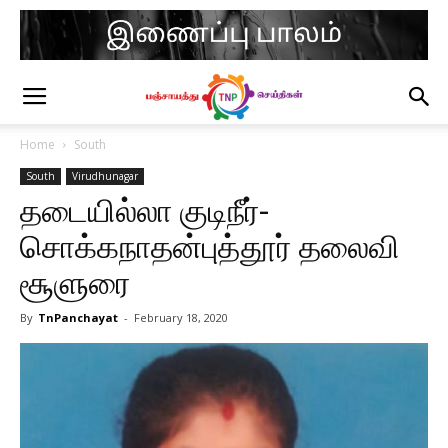
Home
South
South
Virudhunagar
தடையில்லா குடிநீர்-
சொக்கநாதன்புத்தூர் தலைவி
சூளுரை
By
TnPanchayat
-
February 18, 2020