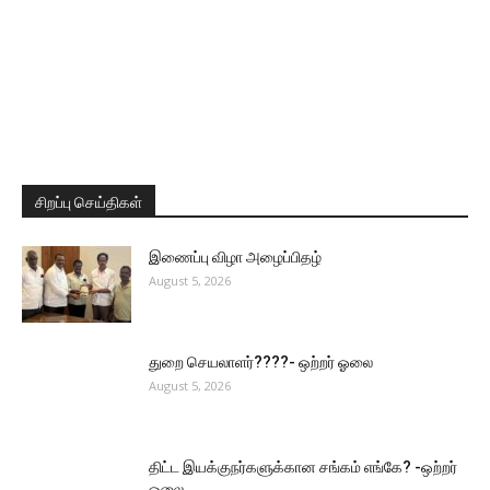
சிறப்பு செய்திகள்
இணைப்பு விழா அழைப்பிதழ்
August 5, 2026
துறை செயலாளர்????- ஒற்றர் ஓலை
August 5, 2026
திட்ட இயக்குநர்களுக்கான சங்கம் எங்கே? -ஒற்றர்
ஓலை