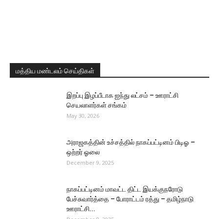
மத்திய மண்டலம் செய்திகள்
இறப்பு இழப்பீடாக ஐந்து லட்சம் – ஊராட்சி
செயலாளர்கள் சங்கம்
May 30, 2026
அராஜகத்தின் உச்சத்தில் நாகப்பட்டினம் பிடிஓ –
ஒற்றர் ஓலை
December 9, 2025
நாகப்பட்டினம் மாவட்ட திட்ட இயக்குநரோடு
பேச்சுவார்த்தை – போராட்டம் ரத்து – தமிழ்நாடு
ஊராட்சி...