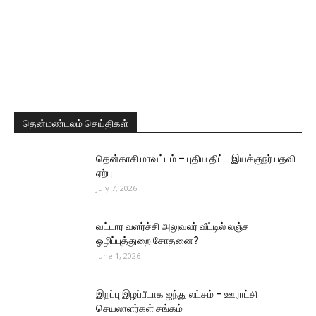
தென்மண்டலம் செய்திகள்
தென்காசி மாவட்டம் – புதிய திட்ட இயக்குநர் பதவி
ஏற்பு
July 7, 2026
வட்டார வளர்ச்சி அலுவலர் வீட்டில் லஞ்ச
ஒழிப்புத்துறை சோதனை?
June 1, 2026
இறப்பு இழப்பீடாக ஐந்து லட்சம் – ஊராட்சி
செயலாளர்கள் சங்கம்