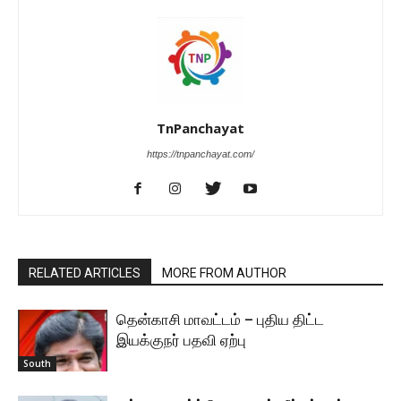
TnPanchayat
https://tnpanchayat.com/
RELATED ARTICLES
MORE FROM AUTHOR
தென்காசி மாவட்டம் – புதிய திட்ட
இயக்குநர் பதவி ஏற்பு
South