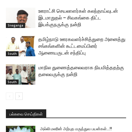
ஊராட்சி செயலாளர்கள் கலந்தாய்வுடன்
இடமாறுதல் – சிவகங்கை திட்ட
இயக்குநருக்கு நன்றி
Sivaganga
தமிழ்நாடு ஊரகவளர்ச்சித்துறை அனைத்து
சங்கங்களின் கூட்டமைப்பினர்
ஆணையருடன் சந்திப்பு
South
மாநில துணைத்தலைவராக நியமித்ததற்கு
தலைவருக்கு நன்றி
South
பல்சுவை செய்திகள்
அல்லி மலரின் அற்புத மருத்துவ பயன்கள்…!!