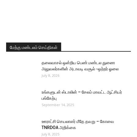
மேற்கு மண்டலம் செய்திகள்
தலைவாசல் ஒன்றிய பெண் மண்டல துணை
அலுவலர்களின் அடாவடி வசூல் -ஒற்றர் ஓலை
July 8, 2026
உங்களுடன் ஸ்டாலின் – சேலம் மாவட்ட ஆட்சியர்
பங்கேற்பு
September 14, 2025
ஊராட்சி செயலாளர் மீதே தவறு – கோவை
TNRDOA அறிக்கை
July 8, 2025