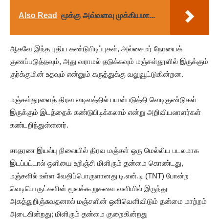
Also Read
மூக்கு அவ்வளவு முக்கியமா...
ஆகவே இந்த புதிய கண்டுபிடிப்புகள், அல்சைமர் நோயைக்
குணப்படுத்தவும், அது வராமல் தடுக்கவும் மஞ்சள்தூளில் இருக்கும்
குர்க்குமின் உதவும் என்னும் கருத்துக்கு வலுவூட்டுகின்றன.
மஞ்சள்தூளைத் திரவ வடிவத்தில் பயன்படுத்தி வெடிகுண்டுகள்
இருக்கும் இடத்தைக் கண்டுபிடிக்கலாம் என்று அறிவியலாளர்கள்
கண்டறிந்துள்ளனர்.
சாதரண இயல்பு நிலையில் திரவ மஞ்சள் ஒரு மெல்லிய படலமாக
இடப்பட்டால் ஒளியை உறிஞ்சி மிளிரும் தன்மை கொண்டது,
மஞ்சளில் உள்ள வேதிப்பொருளானது டி.என்.டி (TNT) போன்ற
வெடிபொருட்களின் மூலக்கூறுகளை வளியில் இருந்து
அகத்துறிஞ்சுவதனால் மஞ்சளின் ஒளிவெளிவிடும் தன்மை மாற்றம்
அடைகின்றது; மிளிரும் தன்மை குறைகின்றது