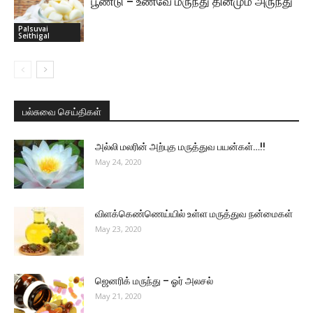
பூண்டு – உணவே மருந்து தினமும் அருந்து
Palsuvai
Seithigal
பல்சுவை செய்திகள்
அல்லி மலரின் அற்புத மருத்துவ பயன்கள்…!!
May 24, 2020
விளக்கெண்ணெய்யில் உள்ள மருத்துவ நன்மைகள்
May 23, 2020
ஜெனரிக் மருந்து – ஓர் அலசல்
May 21, 2020