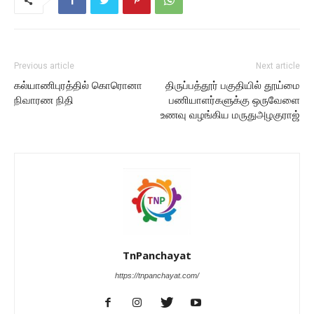
Previous article
Next article
கல்யாணிபுரத்தில் கொரொனா
திருப்பத்தூர் பகுதியில் தூய்மை
நிவாரண நிதி
பணியாளர்களுக்கு ஒருவேளை
உணவு வழங்கிய மருதுஅழகுராஜ்
TnPanchayat
https://tnpanchayat.com/