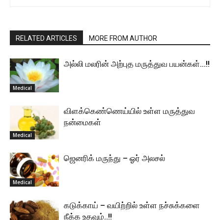
RELATED ARTICLES
MORE FROM AUTHOR
அல்லி மலரின் அற்புத மருத்துவ பயன்கள்…!!
Medical
விளக்கெண்ணெய்யில் உள்ள மருத்துவ
நன்மைகள்
Medical
ஜெனரிக் மருந்து – ஓர் அலசல்
Medical
கடுக்காய் – வயிற்றில் உள்ள நச்சுக்களை
நீக்க உதவும்..!!