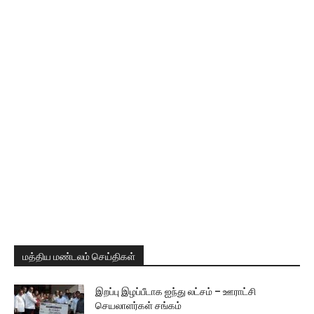
மத்திய மண்டலம் செய்திகள்
இறப்பு இழப்பீடாக ஐந்து லட்சம் – ஊராட்சி
செயலாளர்கள் சங்கம்