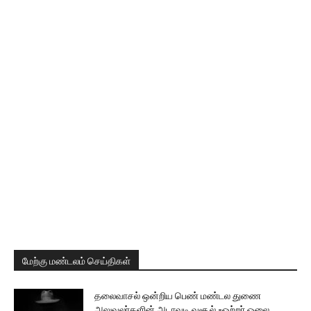
மேற்கு மண்டலம் செய்திகள்
தலைவாசல் ஒன்றிய பெண் மண்டல துணை
அலுவலர்களின் அடாவடி வசூல் -ஒற்றர் ஓலை