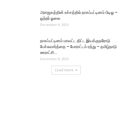
அராஜகத்தின் உச்சத்தில் நாகப்பட்டினம் பிடிஓ –
ஒற்றர் ஓலை
December 9, 2025
நாகப்பட்டினம் மாவட்ட திட்ட இயக்குநரோடு
பேச்சுவார்த்தை – போராட்டம் ரத்து – தமிழ்நாடு
ஊராட்சி...
December 8, 2025
Load more