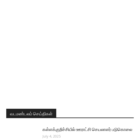
வடமண்டலம் செய்திகள்
கள்ளக்குறிச்சியில் ஊராட்சி செயலாளர் படுகொலை
July 4, 2025