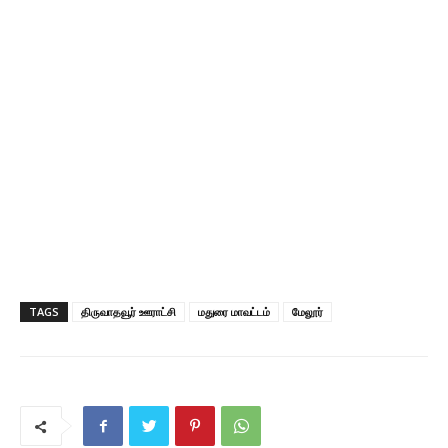
TAGS
திருவாதவூர் ஊராட்சி
மதுரை மாவட்டம்
மேலூர்