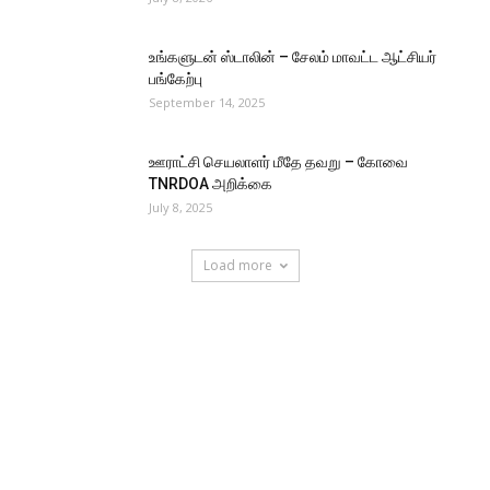
உங்களுடன் ஸ்டாலின் – சேலம் மாவட்ட ஆட்சியர்
பங்கேற்பு
September 14, 2025
ஊராட்சி செயலாளர் மீதே தவறு – கோவை
TNRDOA அறிக்கை
July 8, 2025
Load more