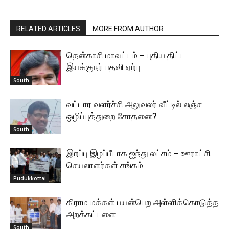
RELATED ARTICLES
MORE FROM AUTHOR
தென்காசி மாவட்டம் – புதிய திட்ட
இயக்குநர் பதவி ஏற்பு
South
வட்டார வளர்ச்சி அலுவலர் வீட்டில் லஞ்ச
ஒழிப்புத்துறை சோதனை?
South
இறப்பு இழப்பீடாக ஐந்து லட்சம் – ஊராட்சி
செயலாளர்கள் சங்கம்
Pudukkottai
கிராம மக்கள் பயன்பெற அள்ளிக்கொடுத்த
அறக்கட்டளை
South