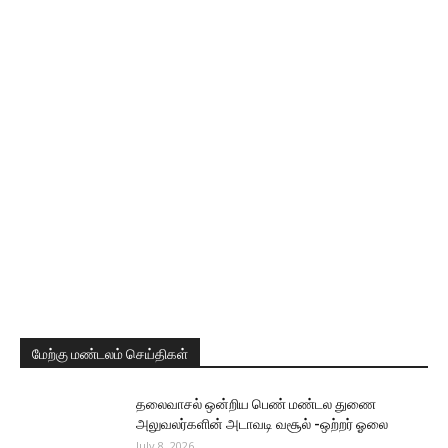
மேற்கு மண்டலம் செய்திகள்
தலைவாசல் ஒன்றிய பெண் மண்டல துணை
அலுவலர்களின் அடாவடி வசூல் -ஒற்றர் ஓலை
July 8, 2026