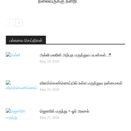
தலைவருக்கு நன்றி
பல்சுவை செய்திகள்
அல்லி மலரின் அற்புத மருத்துவ பயன்கள்…!!
May 24, 2020
விளக்கெண்ணெய்யில் உள்ள மருத்துவ நன்மைகள்
May 23, 2020
ஜெனரிக் மருந்து – ஓர் அலசல்
May 21, 2020