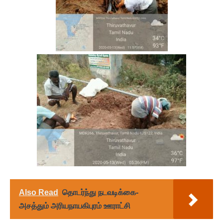
Also Read
தொடர்ந்து நடவடிக்கை-
அசத்தும் அரியநாயகிபுரம் ஊராட்சி