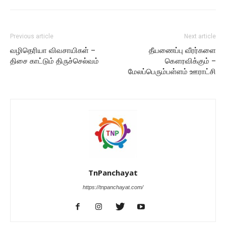
Previous article
Next article
வழிதெரியா விவசாயிகள் –
தீயணைப்பு வீரர்களை
திசை காட்டும் திருச்செல்வம்
கௌரவிக்கும் –
மேலப்பெரும்பள்ளம் ஊராட்சி
TnPanchayat
https://tnpanchayat.com/