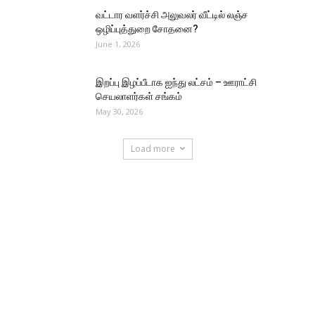
வட்டார வளர்ச்சி அலுவலர் வீட்டில் லஞ்ச
ஒழிப்புத்துறை சோதனை?
June 1, 2026
இறப்பு இழப்பீடாக ஐந்து லட்சம் – ஊராட்சி
செயலாளர்கள் சங்கம்
May 30, 2026
Load more