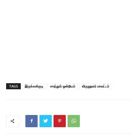
TAGS
இருக்கன்குடி
சாத்தூர் ஒன்றியம்
விருதுநகர் மாவட்டம்