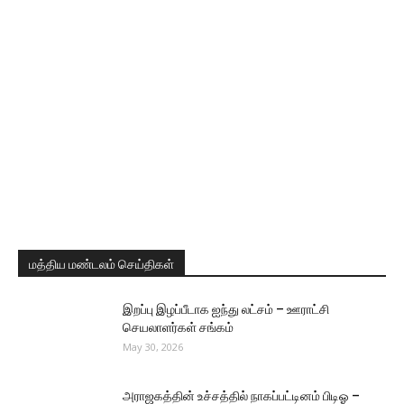
மத்திய மண்டலம் செய்திகள்
இறப்பு இழப்பீடாக ஐந்து லட்சம் – ஊராட்சி
செயலாளர்கள் சங்கம்
May 30, 2026
அராஜகத்தின் உச்சத்தில் நாகப்பட்டினம் பிடிஓ –