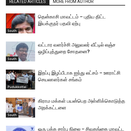
RELATED ARTICLES
MORE FROM AUTHOR
தென்காசி மாவட்டம் – புதிய திட்ட
இயக்குநர் பதவி ஏற்பு
South
வட்டார வளர்ச்சி அலுவலர் வீட்டில் லஞ்ச
ஒழிப்புத்துறை சோதனை?
South
இறப்பு இழப்பீடாக ஐந்து லட்சம் – ஊராட்சி
செயலாளர்கள் சங்கம்
Pudukkottai
கிராம மக்கள் பயன்பெற அள்ளிக்கொடுத்த
அறக்கட்டளை
South
ஒரு பக்க சார்பு நிலை – சிவகங்கை மாவட்ட