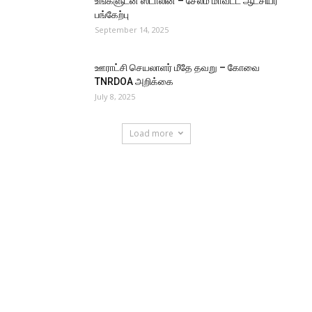
உங்களுடன் ஸ்டாலின் – சேலம் மாவட்ட ஆட்சியர்
பங்கேற்பு
September 14, 2025
ஊராட்சி செயலாளர் மீதே தவறு – கோவை
TNRDOA அறிக்கை
July 8, 2025
Load more