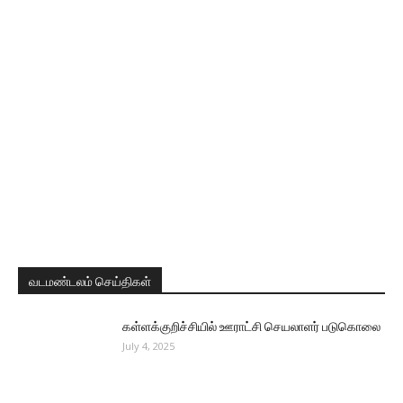
வடமண்டலம் செய்திகள்
கள்ளக்குறிச்சியில் ஊராட்சி செயலாளர் படுகொலை
July 4, 2025