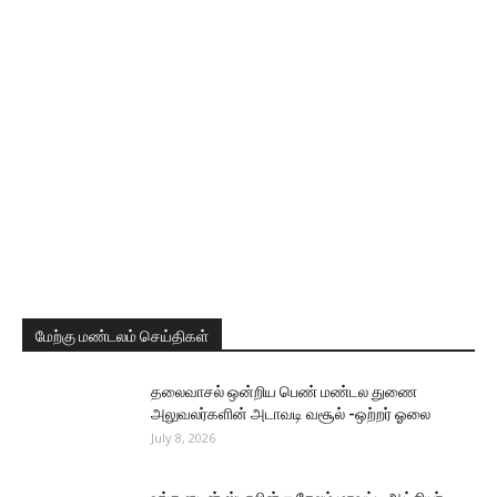
மேற்கு மண்டலம் செய்திகள்
தலைவாசல் ஒன்றிய பெண் மண்டல துணை
அலுவலர்களின் அடாவடி வசூல் -ஒற்றர் ஓலை
July 8, 2026