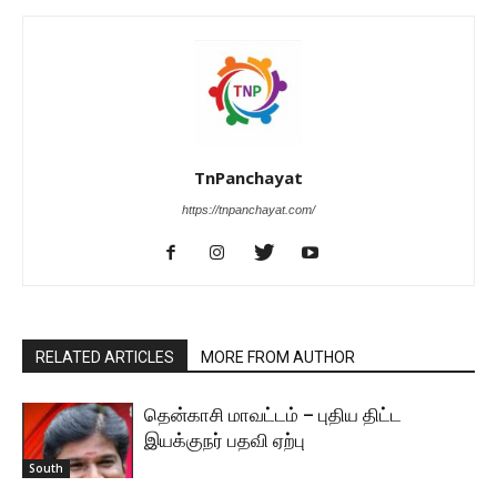
TnPanchayat
https://tnpanchayat.com/
RELATED ARTICLES
MORE FROM AUTHOR
தென்காசி மாவட்டம் – புதிய திட்ட
இயக்குநர் பதவி ஏற்பு
South