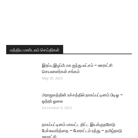
மத்திய மண்டலம் செய்திகள்
இறப்பு இழப்பீடாக ஐந்து லட்சம் – ஊராட்சி
செயலாளர்கள் சங்கம்
May 30, 2026
அராஜகத்தின் உச்சத்தில் நாகப்பட்டினம் பிடிஓ –
ஒற்றர் ஓலை
December 9, 2025
நாகப்பட்டினம் மாவட்ட திட்ட இயக்குநரோடு
பேச்சுவார்த்தை – போராட்டம் ரத்து – தமிழ்நாடு
ஊராட்சி...