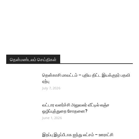
தென்மண்டலம் செய்திகள்
தென்காசி மாவட்டம் – புதிய திட்ட இயக்குநர் பதவி
ஏற்பு
July 7, 2026
வட்டார வளர்ச்சி அலுவலர் வீட்டில் லஞ்ச
ஒழிப்புத்துறை சோதனை?
June 1, 2026
இறப்பு இழப்பீடாக ஐந்து லட்சம் – ஊராட்சி