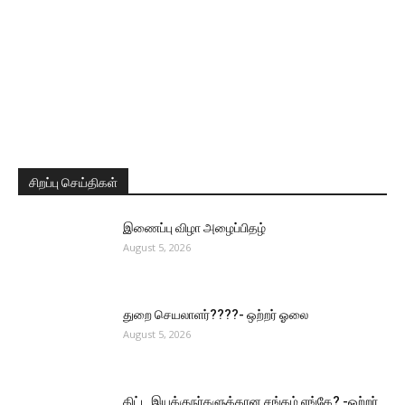
சிறப்பு செய்திகள்
இணைப்பு விழா அழைப்பிதழ்
August 5, 2026
துறை செயலாளர்????- ஒற்றர் ஓலை
August 5, 2026
திட்ட இயக்குநர்களுக்கான சங்கம் எங்கே? -ஒற்றர்