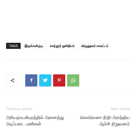
TAGS
இருக்கன்குடி
சாத்தூர் ஒன்றியம்
விருதுநகர் மாவட்டம்
Previous article
Next article
அரியநாயகிபுரத்தில் அனைத்து
கொரொனா நிதி-அசத்திய
அடிப்படை பணிகள்
ஆச்சி நிறுவனம்