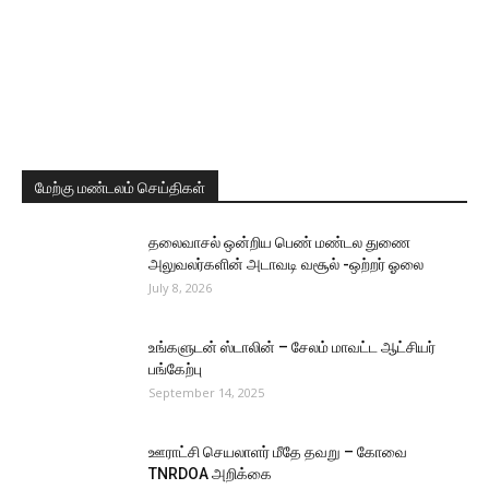
மேற்கு மண்டலம் செய்திகள்
தலைவாசல் ஒன்றிய பெண் மண்டல துணை
அலுவலர்களின் அடாவடி வசூல் -ஒற்றர் ஓலை
July 8, 2026
உங்களுடன் ஸ்டாலின் – சேலம் மாவட்ட ஆட்சியர்
பங்கேற்பு
September 14, 2025
ஊராட்சி செயலாளர் மீதே தவறு – கோவை
TNRDOA அறிக்கை