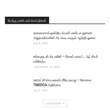
மேற்கு மண்டலம் செய்திகள்
தலைவாசல் ஒன்றிய பெண் மண்டல துணை
அலுவலர்களின் அடாவடி வசூல் -ஒற்றர் ஓலை
July 8, 2026
உங்களுடன் ஸ்டாலின் – சேலம் மாவட்ட ஆட்சியர்
பங்கேற்பு
September 14, 2025
ஊராட்சி செயலாளர் மீதே தவறு – கோவை
TNRDOA அறிக்கை
July 8, 2025
Load more