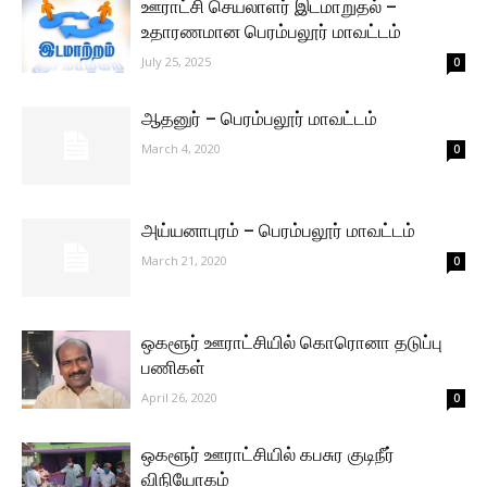
ஊராட்சி செயலாளர் இடமாறுதல் –
உதாரணமான பெரம்பலூர் மாவட்டம்
July 25, 2025
0
ஆதனுர் – பெரம்பலூர் மாவட்டம்
March 4, 2020
0
அய்யனாபுரம் – பெரம்பலூர் மாவட்டம்
March 21, 2020
0
ஒகளூர் ஊராட்சியில் கொரொனா தடுப்பு
பணிகள்
April 26, 2020
0
ஒகளூர் ஊராட்சியில் கபசுர குடிநீர்
விநியோகம்