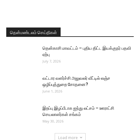
தென்மண்டலம் செய்திகள்
தென்காசி மாவட்டம் – புதிய திட்ட இயக்குநர் பதவி
ஏற்பு
July 7, 2026
வட்டார வளர்ச்சி அலுவலர் வீட்டில் லஞ்ச
ஒழிப்புத்துறை சோதனை?
June 1, 2026
இறப்பு இழப்பீடாக ஐந்து லட்சம் – ஊராட்சி
செயலாளர்கள் சங்கம்
May 30, 2026
Load more