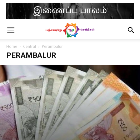
Home
Central
Perambalur
PERAMBALUR