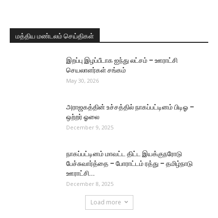
மத்திய மண்டலம் செய்திகள்
இறப்பு இழப்பீடாக ஐந்து லட்சம் – ஊராட்சி
செயலாளர்கள் சங்கம்
May 30, 2026
அராஜகத்தின் உச்சத்தில் நாகப்பட்டினம் பிடிஓ –
ஒற்றர் ஓலை
December 9, 2025
நாகப்பட்டினம் மாவட்ட திட்ட இயக்குநரோடு
பேச்சுவார்த்தை – போராட்டம் ரத்து – தமிழ்நாடு
ஊராட்சி...
December 8, 2025
Load more