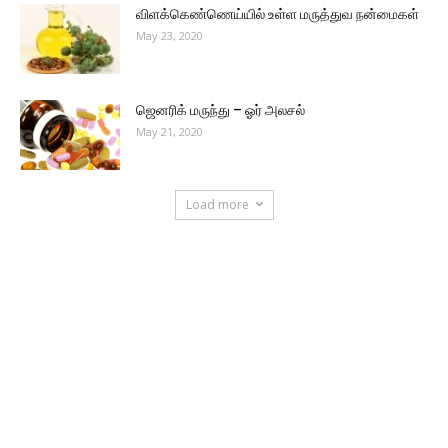
விளக்கெண்ணெய்யில் உள்ள மருத்துவ நன்மைகள்
May 23, 2020
ஜெனரிக் மருந்து – ஓர் அலசல்
May 21, 2020
Load more