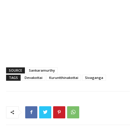
SOURCE
Sankaramurthy
TAGS
Devakottai
Kuruntthinakottai
Sivaganga