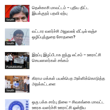
தென்காசி மாவட்டம் – புதிய திட்ட
இயக்குநர் பதவி ஏற்பு
South
வட்டார வளர்ச்சி அலுவலர் வீட்டில் லஞ்ச
ஒழிப்புத்துறை சோதனை?
South
இறப்பு இழப்பீடாக ஐந்து லட்சம் – ஊராட்சி
செயலாளர்கள் சங்கம்
Pudukkottai
கிராம மக்கள் பயன்பெற அள்ளிக்கொடுத்த
அறக்கட்டளை
South
ஒரு பக்க சார்பு நிலை – சிவகங்கை மாவட்ட
ஊரக வளர்ச்சி ஊராட்சி ஒன்றிய