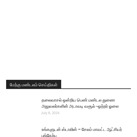
மேற்கு மண்டலம் செய்திகள்
தலைவாசல் ஒன்றிய பெண் மண்டல துணை
அலுவலர்களின் அடாவடி வசூல் -ஒற்றர் ஓலை
July 8, 2026
உங்களுடன் ஸ்டாலின் – சேலம் மாவட்ட ஆட்சியர்
பங்கேற்பு