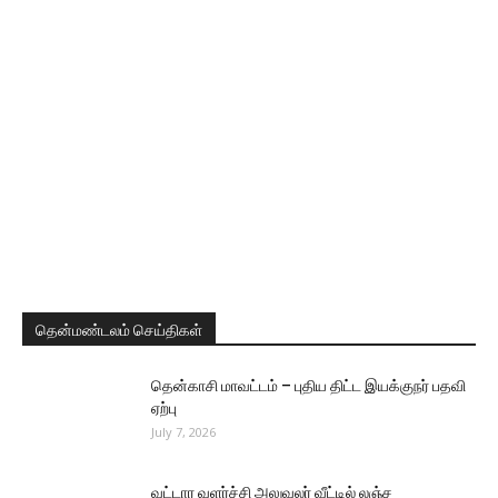
தென்மண்டலம் செய்திகள்
தென்காசி மாவட்டம் – புதிய திட்ட இயக்குநர் பதவி
ஏற்பு
July 7, 2026
வட்டார வளர்ச்சி அலுவலர் வீட்டில் லஞ்ச