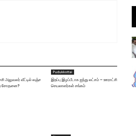
Pudukkottai
்சி அலுவலர் வீட்டில் லஞ்ச
இறப்பு இழப்பீடாக ஐந்து லட்சம் – ஊராட்சி
ுறை சோதனை?
செயலாளர்கள் சங்கம்