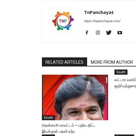
TnPanchayat
https://tnpanchayat.com/
RELATED ARTICLES
MORE FROM AUTHOR
South
வட்டார வளர்ச
ஒழிப்புத்த
South
தென்காசி மாவட்டம் – புதிய திட்ட
இயக்குநர் பதவி ஏற்பு