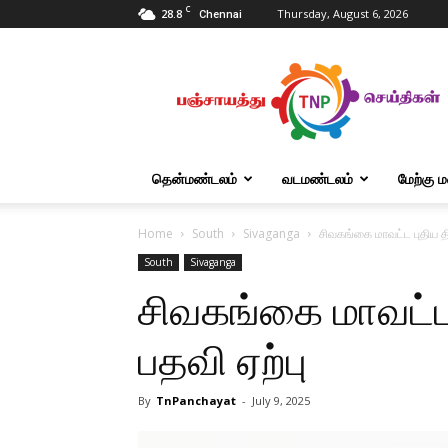
C
28.8
Thursday, August 6, 2026
Chennai
Tnpanchayat
தென்மண்டலம்
வடமண்டலம்
மேற்கு 
Home
South
Sivaganga
சிவகங்கை மாவட்ட புதிய தி
South
Sivaganga
சிவகங்கை மாவட்ட 
பதவி ஏற்பு
By
TnPanchayat
-
July 9, 2025