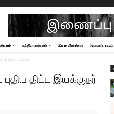
மண்டலம்
மத்திய மண்டலம்
கிராம விவரங்கள்
இணைப்பு பாலம்
ட்ட இயக்குநர் பதவி ஏற்பு
புதிய திட்ட இயக்குநர்