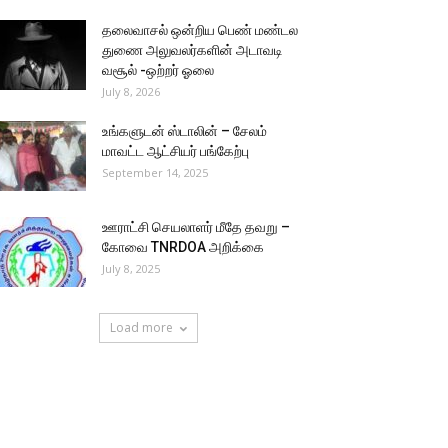
தலைவாசல் ஒன்றிய பெண் மண்டல
துணை அலுவலர்களின் அடாவடி
வசூல் -ஒற்றர் ஓலை
July 8, 2026
உங்களுடன் ஸ்டாலின் – சேலம்
மாவட்ட ஆட்சியர் பங்கேற்பு
September 14, 2025
ஊராட்சி செயலாளர் மீதே தவறு –
கோவை TNRDOA அறிக்கை
July 8, 2025
Load more