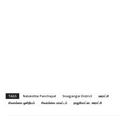
TAGS
Nalukottai Panchayat
Sivagangai District
ஊராட்சி
சிவகங்கை ஒன்றியம்
சிவகங்கை மாவட்டம்
நாலுகோட்டை ஊராட்சி