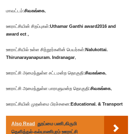
மாவட்டம்:
சிவகங்கை
,
ஊராட்சியின் சிறப்புகள்:
Uthamar Ganthi award2016 and
award ect ,
ஊராட்சியில் உள்ள சிற்றூர்களின் பெயர்கள்:
Nalukottai.
Thirunarayanapuram. Indranagar
,
ஊராட்சி அமைந்துள்ள சட்டமன்ற தொகுதி:
சிவகங்கை
,
ஊராட்சி அமைந்துள்ள பாராளுமன்ற தொகுதி:
சிவகங்கை
,
ஊராட்சியின் முதன்மை பிரச்சனை:
Educational. & Transport
Also Read
தூய்மை பணி,கிருமி
தெளித்தல்-கல்யாணிபுரம் ஊராட்சி