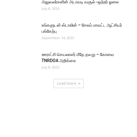
அலுவலர்களின் அடாவடி வசூல் -ஒற்றர் ஓலை
July 8, 2026
உங்களுடன் ஸ்டாலின் – சேலம் மாவட்ட ஆட்சியர்
பங்கேற்பு
September 14, 2025
ஊராட்சி செயலாளர் மீதே தவறு – கோவை
TNRDOA அறிக்கை
July 8, 2025
Load more