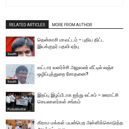
RELATED ARTICLES
MORE FROM AUTHOR
தென்காசி மாவட்டம் – புதிய திட்ட
இயக்குநர் பதவி ஏற்பு
South
வட்டார வளர்ச்சி அலுவலர் வீட்டில் லஞ்ச
ஒழிப்புத்துறை சோதனை?
South
இறப்பு இழப்பீடாக ஐந்து லட்சம் – ஊராட்சி
செயலாளர்கள் சங்கம்
Pudukkottai
கிராம மக்கள் பயன்பெற அள்ளிக்கொடுத்த