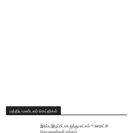
மத்திய மண்டலம் செய்திகள்
இறப்பு இழப்பீடாக ஐந்து லட்சம் – ஊராட்சி
செயலாளர்கள் சங்கம்