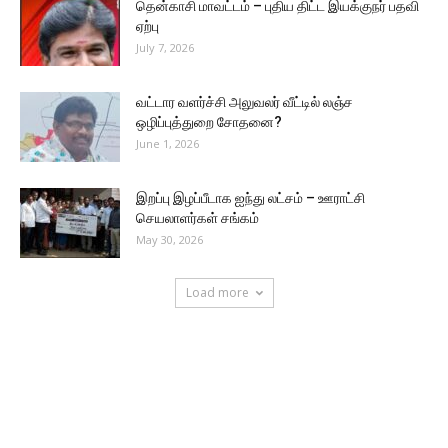
தென்காசி மாவட்டம் – புதிய திட்ட இயக்குநர் பதவி
ஏற்பு
July 7, 2026
வட்டார வளர்ச்சி அலுவலர் வீட்டில் லஞ்ச
ஒழிப்புத்துறை சோதனை?
June 1, 2026
இறப்பு இழப்பீடாக ஐந்து லட்சம் – ஊராட்சி
செயலாளர்கள் சங்கம்
May 30, 2026
Load more