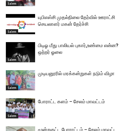
Salem
யுபிஎஸ்சி முதல்நிலை தேர்வில் ஊராட்சி
செயலாளர் மகன் தேர்ச்சி
Salem
பிடிஓ மீது பாலியல் புகார்,உண்மை என்ன?
ஒற்றர் ஓலை
Salem
முடியனூரில் மரக்கன்றுகள் நடும் விழா
Salem
போராட்ட களம் – சேலம் மாவட்டம்
Salem
மூன்றுகட்ட போராட்டம் – சேலம் மாவட்ட