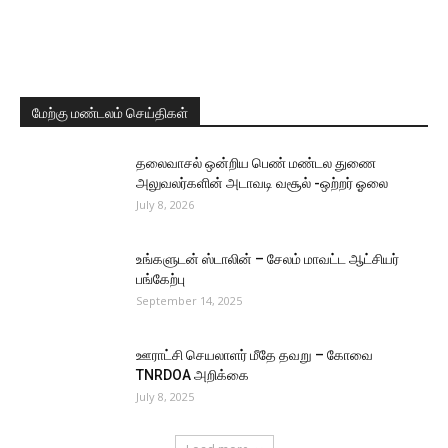
மேற்கு மண்டலம் செய்திகள்
தலைவாசல் ஒன்றிய பெண் மண்டல துணை
அலுவலர்களின் அடாவடி வசூல் -ஒற்றர் ஓலை
July 8, 2026
உங்களுடன் ஸ்டாலின் – சேலம் மாவட்ட ஆட்சியர்
பங்கேற்பு
September 14, 2025
ஊராட்சி செயலாளர் மீதே தவறு – கோவை
TNRDOA அறிக்கை
July 8, 2025