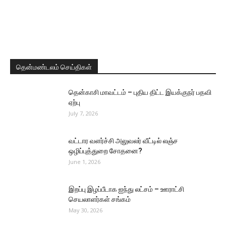
தென்மண்டலம் செய்திகள்
தென்காசி மாவட்டம் – புதிய திட்ட இயக்குநர் பதவி
ஏற்பு
July 7, 2026
வட்டார வளர்ச்சி அலுவலர் வீட்டில் லஞ்ச
ஒழிப்புத்துறை சோதனை?
June 1, 2026
இறப்பு இழப்பீடாக ஐந்து லட்சம் – ஊராட்சி
செயலாளர்கள் சங்கம்
May 30, 2026