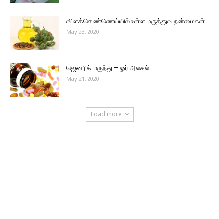
விளக்கெண்ணெய்யில் உள்ள மருத்துவ நன்மைகள்
May 23, 2020
ஜெனரிக் மருந்து – ஓர் அலசல்
May 21, 2020
Load more