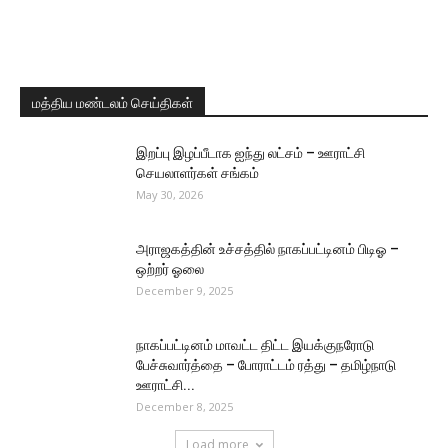
மத்திய மண்டலம் செய்திகள்
இறப்பு இழப்பீடாக ஐந்து லட்சம் – ஊராட்சி
செயலாளர்கள் சங்கம்
May 30, 2026
அராஜகத்தின் உச்சத்தில் நாகப்பட்டினம் பிடிஓ –
ஒற்றர் ஓலை
December 9, 2025
நாகப்பட்டினம் மாவட்ட திட்ட இயக்குநரோடு
பேச்சுவார்த்தை – போராட்டம் ரத்து – தமிழ்நாடு
ஊராட்சி...
December 8, 2025
Load more