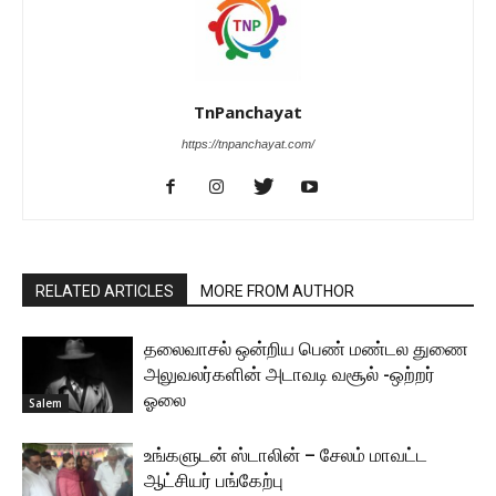
TnPanchayat
https://tnpanchayat.com/
RELATED ARTICLES
MORE FROM AUTHOR
தலைவாசல் ஒன்றிய பெண் மண்டல துணை
அலுவலர்களின் அடாவடி வசூல் -ஒற்றர்
ஓலை
Salem
உங்களுடன் ஸ்டாலின் – சேலம் மாவட்ட
ஆட்சியர் பங்கேற்பு