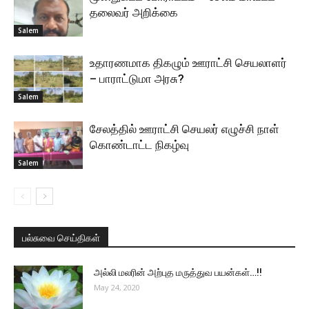
தலைவர் அறிக்கை
Salem
உதாரணமாக திகழும் ஊராட்சி செயலாளர்
– பாராட்டுமா அரசு?
Salem
சேலத்தில் ஊராட்சி செயலர் எழுச்சி நாள்
கொண்டாட்ட நிகழ்வு
Salem
பல்சுவை செய்திகள்
அல்லி மலரின் அற்புத மருத்துவ பயன்கள்…!!
May 24, 2020