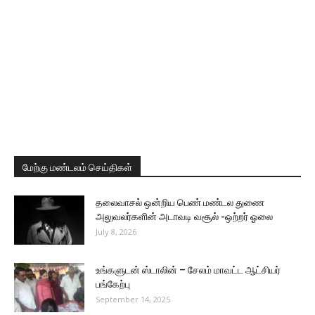
மேற்கு மண்டலம் செய்திகள்
தலைவாசல் ஒன்றிய பெண் மண்டல துணை
அலுவலர்களின் அடாவடி வசூல் -ஒற்றர் ஓலை
July 8, 2026
உங்களுடன் ஸ்டாலின் – சேலம் மாவட்ட ஆட்சியர்
பங்கேற்பு
September 14, 2025