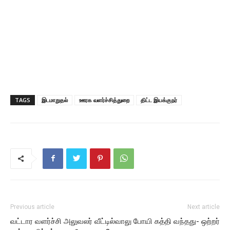
TAGS
இடமாறுதல்
ஊரக வளர்ச்சித்துறை
திட்ட இயக்குநர்
Previous article
Next article
வட்டார வளர்ச்சி அலுவலர் வீட்டில்
வாலு போயி கத்தி வந்தது- ஒற்றர்