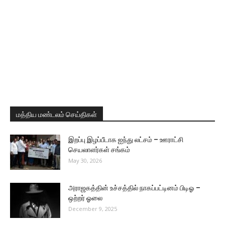
மத்திய மண்டலம் செய்திகள்
இறப்பு இழப்பீடாக ஐந்து லட்சம் – ஊராட்சி
செயலாளர்கள் சங்கம்
May 30, 2026
அராஜகத்தின் உச்சத்தில் நாகப்பட்டினம் பிடிஓ –
ஒற்றர் ஓலை
December 9, 2025