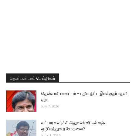
தென்மண்டலம் செய்திகள்
தென்காசி மாவட்டம் – புதிய திட்ட இயக்குநர் பதவி
ஏற்பு
July 7, 2026
வட்டார வளர்ச்சி அலுவலர் வீட்டில் லஞ்ச
ஒழிப்புத்துறை சோதனை?
June 1, 2026