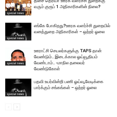
திசை தெரியா ஊரக வளர்ச்சி துறைக்கு
வரும் குரூப் 1 அதிகாரிகளின் நிலை?
special news
எங்கே போகிறது?ஊரக வளர்ச்சி துறையில்
வனத்துறை அதிகாரிகள் – ஒற்றர் ஓலை
special news
ஊராட்சி செயலர்களுக்கு TAPS தான்
வேண்டும்.. இடைக்கால ஓய்வூதியம்
வேண்டாம்.. -மாநில தலைவர்
special news
வேண்டுகோள்
பதவி உயர்வின்றி பணி ஓய்வு,வேடிக்கை
பார்க்கும் சங்கங்கள் – ஒற்றர் ஓலை
special news