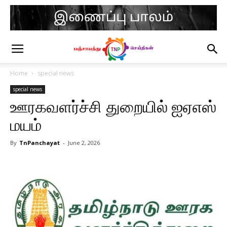
Home
special news
special news
ஊரகவளர்ச்சி துறையில் ஐஏஎஸ்
மயம்
By
TnPanchayat
-
June 2, 2026