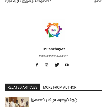
லஞ்ச ஒழிப்புத்துறை சோதனை?
ஓலை
TnPanchayat
https://tnpanchayat.com/
RELATED ARTICLES
MORE FROM AUTHOR
இணைப்பு விழா அழைப்பிதழ்