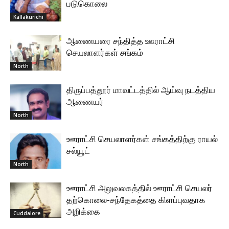
படுகொலை
Kallakurichi
ஆணையரை சந்தித்த ஊராட்சி
செயலாளர்கள் சங்கம்
North
திருப்பத்தூர் மாவட்டத்தில் ஆய்வு நடத்திய
ஆணையர்
North
ஊராட்சி செயலாளர்கள் சங்கத்திற்கு ராயல்
சல்யூட்
North
ஊராட்சி அலுவலகத்தில் ஊராட்சி செயலர்
தற்கொலை-சந்தேகத்தை கிளப்புவதாக
அறிக்கை
Cuddalore