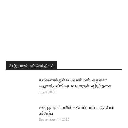
மேற்கு மண்டலம் செய்திகள்
தலைவாசல் ஒன்றிய பெண் மண்டல துணை
அலுவலர்களின் அடாவடி வசூல் -ஒற்றர் ஓலை
July 8, 2026
உங்களுடன் ஸ்டாலின் – சேலம் மாவட்ட ஆட்சியர்
பங்கேற்பு
September 14, 2025