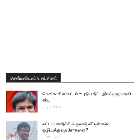
தென்மண்டலம் செய்திகள்
தென்காசி மாவட்டம் – புதிய திட்ட இயக்குநர் பதவி
ஏற்பு
July 7, 2026
வட்டார வளர்ச்சி அலுவலர் வீட்டில் லஞ்ச
ஒழிப்புத்துறை சோதனை?
June 1, 2026