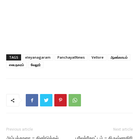
TAGS
eleyanagaram
PanchayatNews
Vellore
ஆலங்காயம்
எலயநகரம்
வேலூர்
Previous article
Next article
அம்பத்தூரை – திண்டுக்கல்
பலேத்தோட்டம் – கிருஷ்ணகிரி