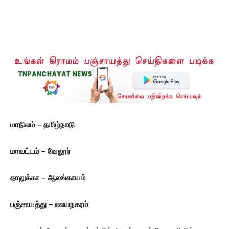
மாநிலம் – தமிழ்நாடு
மாவட்டம் – வேலூர்
தாலுக்கா – ஆலங்காயம்
பஞ்சாயத்து – எலயநகரம்