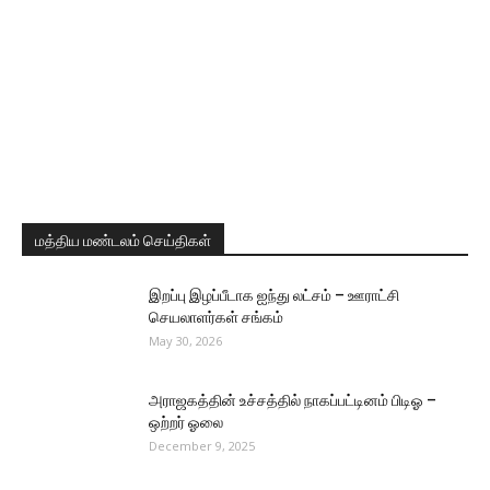
மத்திய மண்டலம் செய்திகள்
இறப்பு இழப்பீடாக ஐந்து லட்சம் – ஊராட்சி
செயலாளர்கள் சங்கம்
May 30, 2026
அராஜகத்தின் உச்சத்தில் நாகப்பட்டினம் பிடிஓ –
ஒற்றர் ஓலை
December 9, 2025