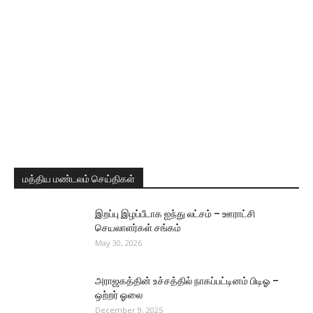
மத்திய மண்டலம் செய்திகள்
இறப்பு இழப்பீடாக ஐந்து லட்சம் – ஊராட்சி
செயலாளர்கள் சங்கம்
May 30, 2026
அராஜகத்தின் உச்சத்தில் நாகப்பட்டினம் பிடிஓ –
ஒற்றர் ஓலை
December 9, 2025