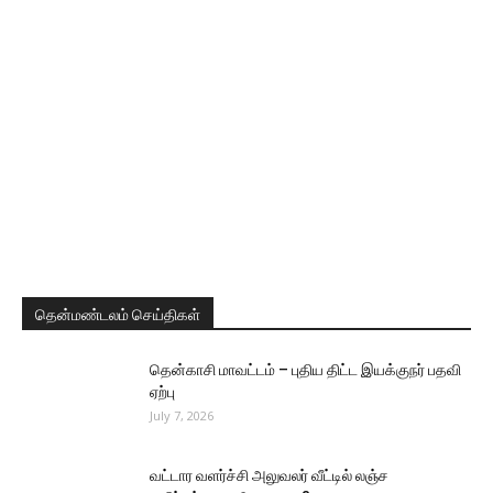
தென்மண்டலம் செய்திகள்
தென்காசி மாவட்டம் – புதிய திட்ட இயக்குநர் பதவி
ஏற்பு
July 7, 2026
வட்டார வளர்ச்சி அலுவலர் வீட்டில் லஞ்ச