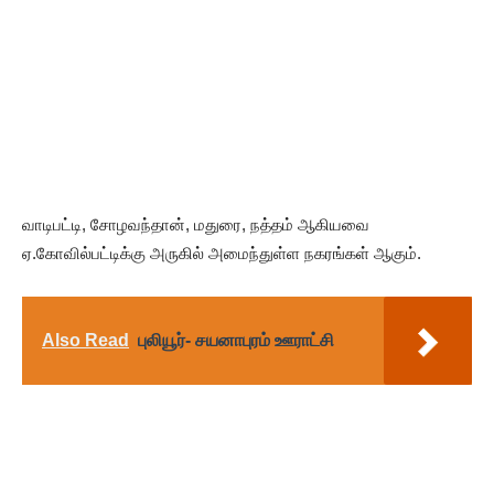
வாடிபட்டி, சோழவந்தான், மதுரை, நத்தம் ஆகியவை
ஏ.கோவில்பட்டிக்கு அருகில் அமைந்துள்ள நகரங்கள் ஆகும்.
Also Read
புலியூர்- சயனாபுரம் ஊராட்சி