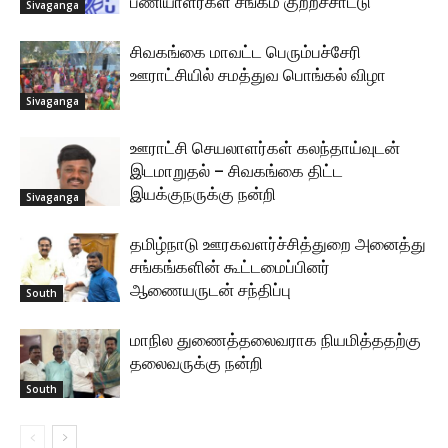
பணியாளர்கள் சங்கம் குற்றச்சாட்டு
Sivaganga
சிவகங்கை மாவட்ட பெரும்பச்சேரி
ஊராட்சியில் சமத்துவ பொங்கல் விழா
Sivaganga
ஊராட்சி செயலாளர்கள் கலந்தாய்வுடன்
இடமாறுதல் – சிவகங்கை திட்ட
இயக்குநருக்கு நன்றி
Sivaganga
தமிழ்நாடு ஊரகவளர்ச்சித்துறை அனைத்து
சங்கங்களின் கூட்டமைப்பினர்
ஆணையருடன் சந்திப்பு
South
மாநில துணைத்தலைவராக நியமித்ததற்கு
தலைவருக்கு நன்றி
South