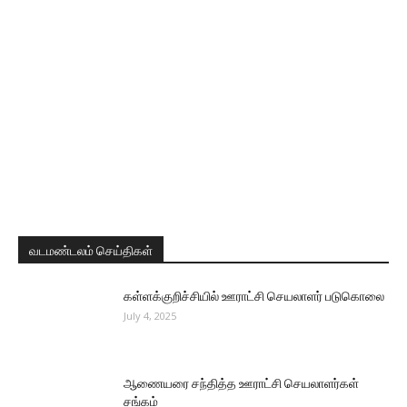
வடமண்டலம் செய்திகள்
கள்ளக்குறிச்சியில் ஊராட்சி செயலாளர் படுகொலை
July 4, 2025
ஆணையரை சந்தித்த ஊராட்சி செயலாளர்கள்
சங்கம்