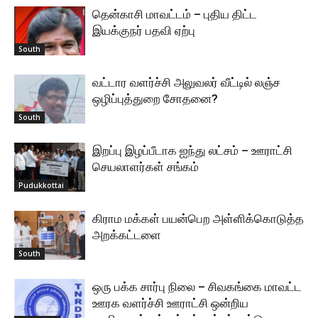
தென்காசி மாவட்டம் – புதிய திட்ட
இயக்குநர் பதவி ஏற்பு
South
வட்டார வளர்ச்சி அலுவலர் வீட்டில் லஞ்ச
ஒழிப்புத்துறை சோதனை?
South
இறப்பு இழப்பீடாக ஐந்து லட்சம் – ஊராட்சி
செயலாளர்கள் சங்கம்
Pudukkottai
கிராம மக்கள் பயன்பெற அள்ளிக்கொடுத்த
அறக்கட்டளை
South
ஒரு பக்க சார்பு நிலை – சிவகங்கை மாவட்ட
ஊரக வளர்ச்சி ஊராட்சி ஒன்றிய