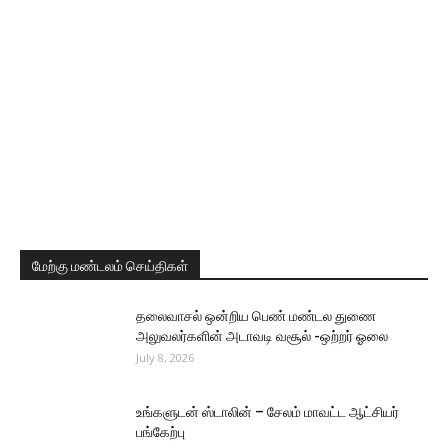
மேற்கு மண்டலம் செய்திகள்
தலைவாசல் ஒன்றிய பெண் மண்டல துணை
அலுவலர்களின் அடாவடி வசூல் -ஒற்றர் ஓலை
July 8, 2026
உங்களுடன் ஸ்டாலின் – சேலம் மாவட்ட ஆட்சியர்
பங்கேற்பு