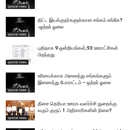
special news
திட்ட இயக்குநர்களுக்கான சங்கம் எங்கே?
-ஒற்றர் ஓலை
special news
புதிதாக 9 ஒன்றியங்கள்,93 ஊராட்சிகள்
பிறந்தது
special news
உரிமைக்காக அனைத்து சங்கங்களும்
இணைந்து போராட்டம் – ஒற்றர் ஓலை
special news
திசை தெரியா ஊரக வளர்ச்சி துறைக்கு
வரும் குரூப் 1 அதிகாரிகளின் நிலை?
special news