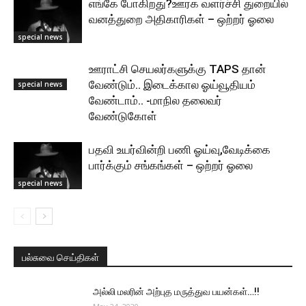
எங்கே போகிறது?ஊரக வளர்ச்சி துறையில்
வனத்துறை அதிகாரிகள் – ஒற்றர் ஓலை
special news
ஊராட்சி செயலர்களுக்கு TAPS தான்
வேண்டும்.. இடைக்கால ஓய்வூதியம்
special news
வேண்டாம்.. -மாநில தலைவர்
வேண்டுகோள்
பதவி உயர்வின்றி பணி ஓய்வு,வேடிக்கை
பார்க்கும் சங்கங்கள் – ஒற்றர் ஓலை
special news
பல்சுவை செய்திகள்
அல்லி மலரின் அற்புத மருத்துவ பயன்கள்…!!