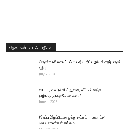
தென்மண்டலம் செய்திகள்
தென்காசி மாவட்டம் – புதிய திட்ட இயக்குநர் பதவி
ஏற்பு
July 7, 2026
வட்டார வளர்ச்சி அலுவலர் வீட்டில் லஞ்ச
ஒழிப்புத்துறை சோதனை?
June 1, 2026
இறப்பு இழப்பீடாக ஐந்து லட்சம் – ஊராட்சி
செயலாளர்கள் சங்கம்