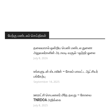
மேற்கு மண்டலம் செய்திகள்
தலைவாசல் ஒன்றிய பெண் மண்டல துணை
அலுவலர்களின் அடாவடி வசூல் -ஒற்றர் ஓலை
July 8, 2026
உங்களுடன் ஸ்டாலின் – சேலம் மாவட்ட ஆட்சியர்
பங்கேற்பு
September 14, 2025
ஊராட்சி செயலாளர் மீதே தவறு – கோவை
TNRDOA அறிக்கை
July 8, 2025