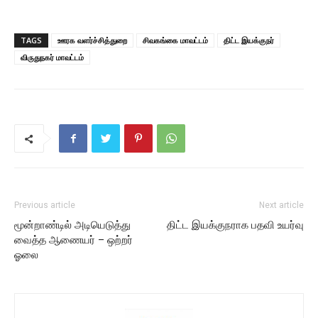
TAGS
ஊரக வளர்ச்சித்துறை
சிவகங்கை மாவட்டம்
திட்ட இயக்குநர்
விருதுநகர் மாவட்டம்
Previous article
Next article
மூன்றாண்டில் அடியெடுத்து
திட்ட இயக்குநராக பதவி உயர்வு
வைத்த ஆணையர் – ஒற்றர்
ஓலை