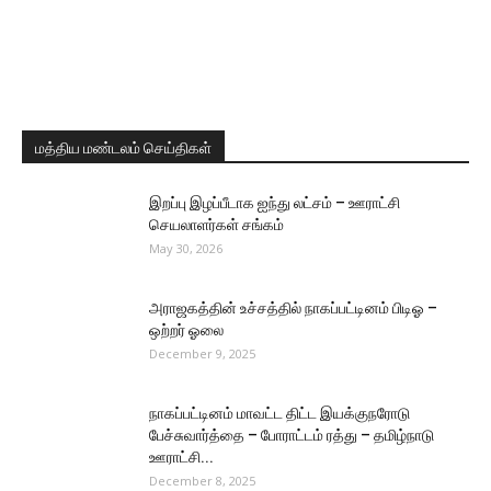
மத்திய மண்டலம் செய்திகள்
இறப்பு இழப்பீடாக ஐந்து லட்சம் – ஊராட்சி
செயலாளர்கள் சங்கம்
May 30, 2026
அராஜகத்தின் உச்சத்தில் நாகப்பட்டினம் பிடிஓ –
ஒற்றர் ஓலை
December 9, 2025
நாகப்பட்டினம் மாவட்ட திட்ட இயக்குநரோடு
பேச்சுவார்த்தை – போராட்டம் ரத்து – தமிழ்நாடு
ஊராட்சி...
December 8, 2025