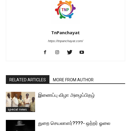
TnPanchayat
https://tnpanchayat.com/
RELATED ARTICLES
MORE FROM AUTHOR
இணைப்பு விழா அழைப்பிதழ்
special news
துறை செயலாளர்????- ஒற்றர் ஓலை