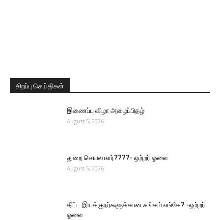
சிறப்பு செய்திகள்
இணைப்பு விழா அழைப்பிதழ்
August 5, 2026
துறை செயலாளர்????- ஒற்றர் ஓலை
August 5, 2026
திட்ட இயக்குநர்களுக்கான சங்கம் எங்கே? -ஒற்றர்
ஓலை