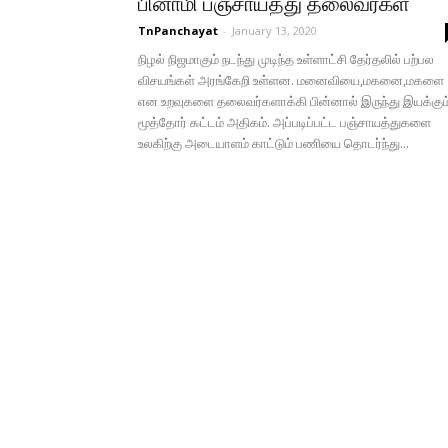
பினாமி பஞ்சாயத்து தலைவர்கள்
TnPanchayat
-
January 13, 2020
நிழல் நிஜமாகும் நடந்து முடிந்த உள்ளாட்சி தேர்தலில் பற்பல
விசயங்கள் அரங்கேறி உள்ளன. மனைவியை,மகனை,மகளை
என உறவுகளை தலைவர்களாக்கி பின்னால் இருந்து இயக்கும
மூத்தோர் ௯ட்டம் அதிகம். அப்படிப்பட்ட பஞ்சாயத்துகளை
உலகிற்கு அடையாளம் காட்டும் பணியை தொடர்ந்து...