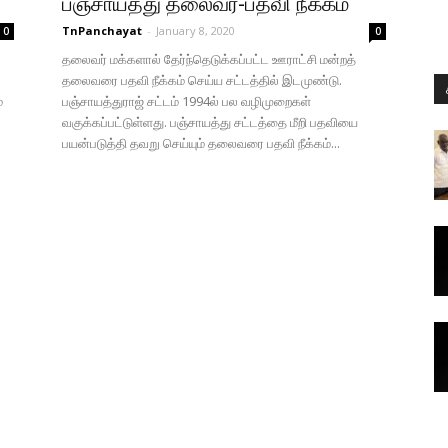
பஞ்சாயத்து தலைவர்-பதவி நீக்கம்
TnPanchayat
-
January 8, 2020
0
0
தலைவர் மக்களால் தேர்ந்தெடுக்கப்பட்ட ஊராட்சி மன்றத்
தலைவரை பதவி நீக்கம் செய்ய சட்டத்தில் இடமுண்டு.
்
பஞ்சாயத்துராஜ் சட்டம் 1994ல் பல வழிமுறைகள்
வகுக்கப்பட்டுள்ளது. பஞ்சாயத்து சட்டத்தை மீறி பதவியை
பயன்படுத்தி தவறு செய்யும் தலைவரை பதவி நீக்கம்...