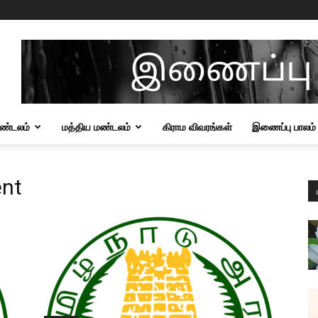
மண்டலம்
மத்திய மண்டலம்
கிராம விவரங்கள்
இணைப்பு பாலம்
ent