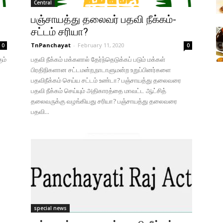
Central
பஞ்சாயத்து தலைவர் பதவி நீக்கம்-
சட்டம் சரியா?
TnPanchayat
-
February 11, 2020
0
0
ும்
பதவி நீக்கம் மக்களால் தேர்ந்தெடுக்கப் படும் மக்கள்
பிரதிநிகளான சட்டமன்ற,நாடாளுமன்ற உறுப்பினர்களை
பதவிநீக்கம் செய்ய சட்டம் உண்டா? பஞ்சாயத்து தலைவரை
பதவி நீக்கம் செய்யும் அதிகாரத்தை மாவட்ட ஆட்சித்
தலைவருக்கு வழங்கியது சரியா? பஞ்சாயத்து தலைவரை
பதவி...
special news