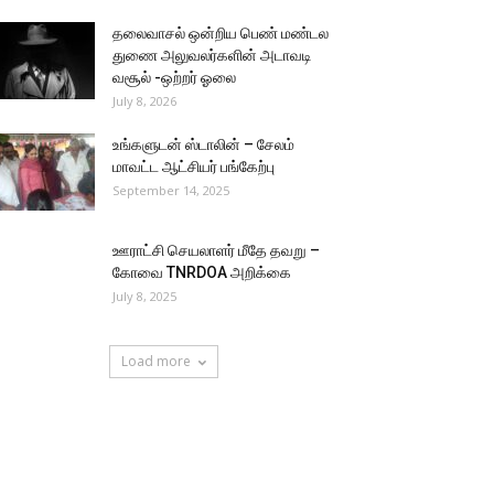
தலைவாசல் ஒன்றிய பெண் மண்டல
துணை அலுவலர்களின் அடாவடி
வசூல் -ஒற்றர் ஓலை
July 8, 2026
உங்களுடன் ஸ்டாலின் – சேலம்
மாவட்ட ஆட்சியர் பங்கேற்பு
September 14, 2025
ஊராட்சி செயலாளர் மீதே தவறு –
கோவை TNRDOA அறிக்கை
July 8, 2025
Load more