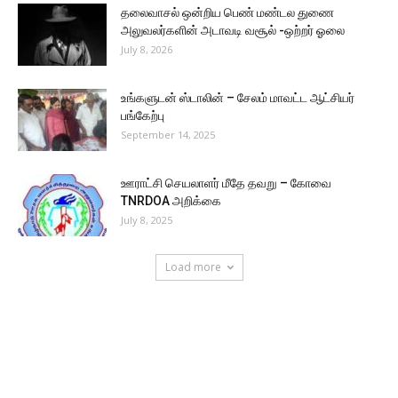
தலைவாசல் ஒன்றிய பெண் மண்டல துணை
அலுவலர்களின் அடாவடி வசூல் -ஒற்றர் ஓலை
July 8, 2026
உங்களுடன் ஸ்டாலின் – சேலம் மாவட்ட ஆட்சியர்
பங்கேற்பு
September 14, 2025
ஊராட்சி செயலாளர் மீதே தவறு – கோவை
TNRDOA அறிக்கை
July 8, 2025
Load more