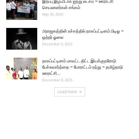
இறப்பு இழப்பீடாக ஐந்து லட்சம் – ஊராட்சி
செயலாளர்கள் சங்கம்
May 30, 2026
அராஜகத்தின் உச்சத்தில் நாகப்பட்டினம் பிடிஓ –
ஒற்றர் ஓலை
December 9, 2025
நாகப்பட்டினம் மாவட்ட திட்ட இயக்குநரோடு
பேச்சுவார்த்தை – போராட்டம் ரத்து – தமிழ்நாடு
ஊராட்சி...
December 8, 2025
Load more