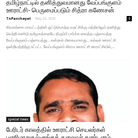
தமிழ்நாட்டில் தனித்துவமானது வேப்பங்குளம்
ஊராட்சி- பெருமைப்படும் சித்ரா கணேசன்
TnPanchayat
-
May 22, 2020
0
சிவகங்கை மாவட்டத்தின் ஒட்டுமொத்த வறட்சிக்கு மத்தியிலும் தனித்து
வெற்றி கண்டு தமிழகத்தையே திரும்பி பார்க்க வைத்த பஞ்சாயத்த
வேப்பங்குளம் பஞ்சாயத்து... என்றால் மிகையாகாது... கல்லல் ஊராட்சி
ஒன்றியத்திற்கு உட்பட்ட வேப்பங்குளம் கிராம ஊராட்சி ஊராட்சியில்,...
special news
பேரிடர் காலத்தில் ஊராட்சி செயலர்கள்
பணிமாறுதல்-சங்கத் தலைவர் கண்டனம்