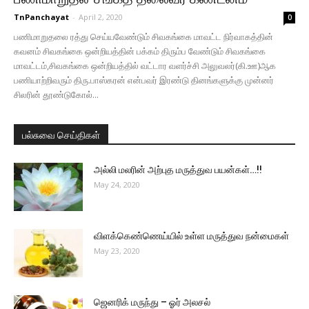
TnPanchayat
-
April 2, 2020
0
பணிமாறுதலை ரத்து செய்யவேண்டும் சிவகங்கை மாவட்ட நிர்வாகத்தின்
கவனம் சிவகங்கை ஒன்றியத்தின் பக்கம் திரும்ப வேண்டும் சிவகங்கை
மாவட்டம்,சிவகங்கை ஒன்றியத்தில் வட்டார வளர்ச்சி அலுவலர்(கி.ஊ)ஆக
பணியாற்றிவரும் திரு.பாஸ்கரன் என்பவர் இரண்டு தினங்களுக்கு முன்னர்
சிலரின் தூண்டுகோல்...
பல்சுவை செய்திகள்
அல்லி மலரின் அற்புத மருத்துவ பயன்கள்…!!
May 24, 2020
விளக்கெண்ணெய்யில் உள்ள மருத்துவ நன்மைகள்
May 23, 2020
ஜெனரிக் மருந்து – ஓர் அலசல்