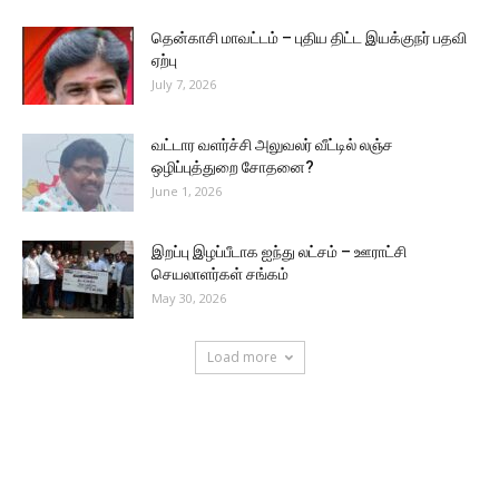
தென்காசி மாவட்டம் – புதிய திட்ட இயக்குநர் பதவி
ஏற்பு
July 7, 2026
வட்டார வளர்ச்சி அலுவலர் வீட்டில் லஞ்ச
ஒழிப்புத்துறை சோதனை?
June 1, 2026
இறப்பு இழப்பீடாக ஐந்து லட்சம் – ஊராட்சி
செயலாளர்கள் சங்கம்
May 30, 2026
Load more