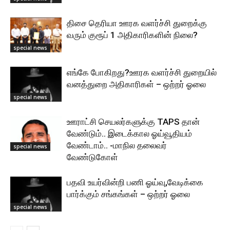
திசை தெரியா ஊரக வளர்ச்சி துறைக்கு
வரும் குரூப் 1 அதிகாரிகளின் நிலை?
special news
எங்கே போகிறது?ஊரக வளர்ச்சி துறையில்
வனத்துறை அதிகாரிகள் – ஒற்றர் ஓலை
special news
ஊராட்சி செயலர்களுக்கு TAPS தான்
வேண்டும்.. இடைக்கால ஓய்வூதியம்
வேண்டாம்.. -மாநில தலைவர்
special news
வேண்டுகோள்
பதவி உயர்வின்றி பணி ஓய்வு,வேடிக்கை
பார்க்கும் சங்கங்கள் – ஒற்றர் ஓலை
special news