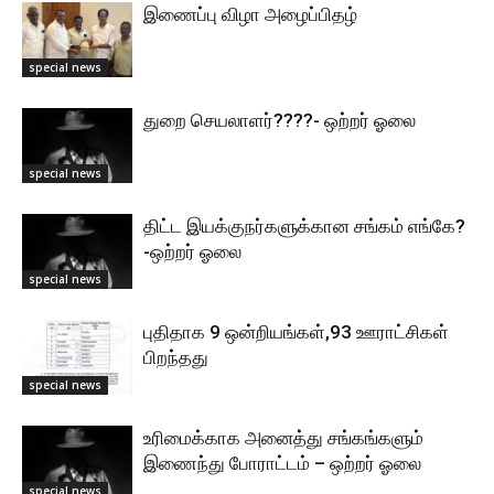
இணைப்பு விழா அழைப்பிதழ்
special news
துறை செயலாளர்????- ஒற்றர் ஓலை
special news
திட்ட இயக்குநர்களுக்கான சங்கம் எங்கே?
-ஒற்றர் ஓலை
special news
புதிதாக 9 ஒன்றியங்கள்,93 ஊராட்சிகள்
பிறந்தது
special news
உரிமைக்காக அனைத்து சங்கங்களும்
இணைந்து போராட்டம் – ஒற்றர் ஓலை
special news