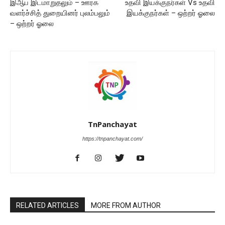
இஆப இடமாறுதலும் – ஊரக
உதவி இயக்குநர்கள் Vs உதவி
வளர்ச்சித் துறையினர் புலம்பலும்
இயக்குநர்கள் – ஒற்றர் ஓலை
– ஒற்றர் ஓலை
TnPanchayat
https://tnpanchayat.com/
RELATED ARTICLES
MORE FROM AUTHOR