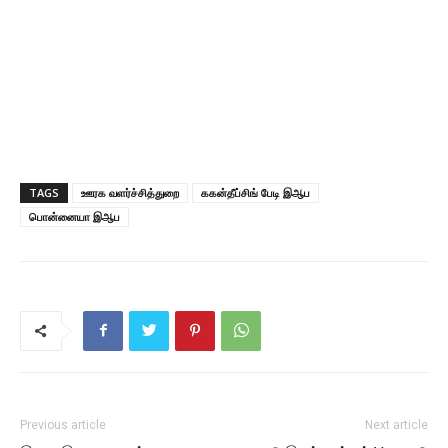
TAGS
ஊரக வளர்ச்சித்துறை
ககன்தீப்சிங் பேடி இஆப
பொன்னையா இஆப
Previous article
Next article