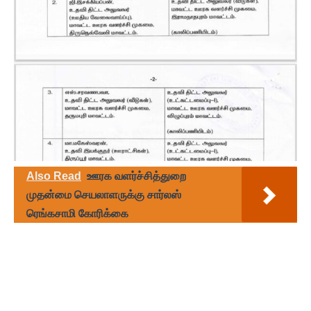
Also Read
ஊரக வளர்ச்சித்துறை
முதன்மை செயலாளருக்கு சார்லஸ்
ரெங்கசாமி கோரிக்கை