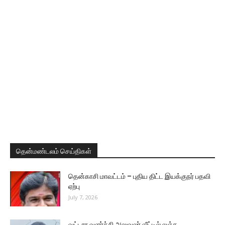
தென்மண்டலம் செய்திகள்
தென்காசி மாவட்டம் – புதிய திட்ட இயக்குநர் பதவி
ஏற்பு
July 7, 2026
வட்டார வளர்ச்சி அலுவலர் வீட்டில் லஞ்ச