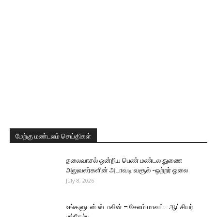
மேற்கு மண்டலம் செய்திகள்
தலைவாசல் ஒன்றிய பெண் மண்டல துணை
அலுவலர்களின் அடாவடி வசூல் -ஒற்றர் ஓலை
July 8, 2026
உங்களுடன் ஸ்டாலின் – சேலம் மாவட்ட ஆட்சியர்
பங்கேற்பு