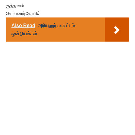
குத்தாலம்
செம்பனார்கோயில்
Also Read
அரியலூர் மாவட்டம்-
ஒன்றியங்கள்