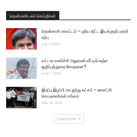
தென்மண்டலம் செய்திகள்
தென்காசி மாவட்டம் – புதிய திட்ட இயக்குநர் பதவி
ஏற்பு
July 7, 2026
வட்டார வளர்ச்சி அலுவலர் வீட்டில் லஞ்ச
ஒழிப்புத்துறை சோதனை?
June 1, 2026
இறப்பு இழப்பீடாக ஐந்து லட்சம் – ஊராட்சி
செயலாளர்கள் சங்கம்
May 30, 2026
Load more