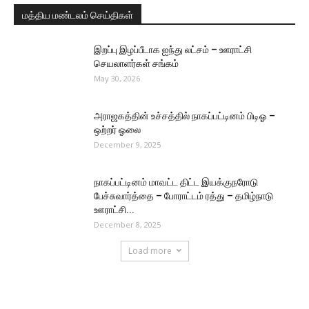
மத்திய மண்டலம் செய்திகள்
இறப்பு இழப்பீடாக ஐந்து லட்சம் – ஊராட்சி
செயலாளர்கள் சங்கம்
May 30, 2026
அராஜகத்தின் உச்சத்தில் நாகப்பட்டினம் பிடிஓ –
ஒற்றர் ஓலை
December 9, 2025
நாகப்பட்டினம் மாவட்ட திட்ட இயக்குநரோடு
பேச்சுவார்த்தை – போராட்டம் ரத்து – தமிழ்நாடு
ஊராட்சி...
December 8, 2025
Load more