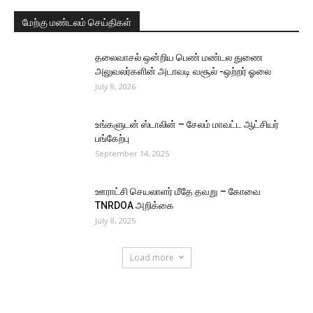
மேற்கு மண்டலம் செய்திகள்
தலைவாசல் ஒன்றிய பெண் மண்டல துணை
அலுவலர்களின் அடாவடி வசூல் -ஒற்றர் ஓலை
July 8, 2026
உங்களுடன் ஸ்டாலின் – சேலம் மாவட்ட ஆட்சியர்
பங்கேற்பு
September 14, 2025
ஊராட்சி செயலாளர் மீதே தவறு – கோவை
TNRDOA அறிக்கை
July 8, 2025
Load more