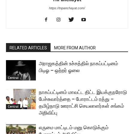
https://tnpanchayat.com/
RELATED ARTICLES
MORE FROM AUTHOR
அராஜகத்தின் உச்சத்தில் நாகப்பட்டினம்
பிடிஓ – ஒற்றர் ஓலை
Central
நாகப்பட்டினம் மாவட்ட திட்ட இயக்குநரோடு
பேச்சுவார்த்தை – போராட்டம் ரத்து –
தமிழ்நாடு ஊராட்சி செயலாளர்கள் சங்கம்
Central
அறிவிப்பு
எருமை மாட்டிடம் மனு கொடுக்கும்