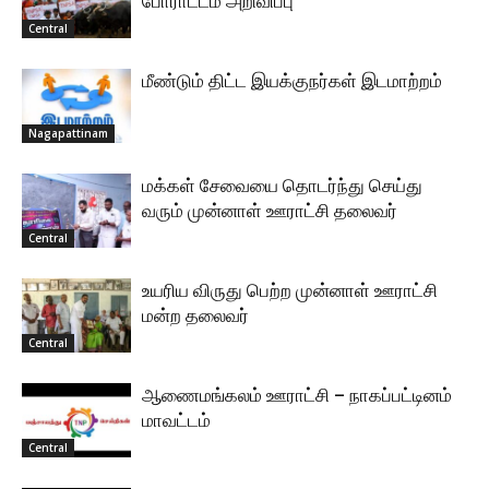
போராட்டம் அறிவிப்பு
Central
மீண்டும் திட்ட இயக்குநர்கள் இடமாற்றம்
Nagapattinam
மக்கள் சேவையை தொடர்ந்து செய்து
வரும் முன்னாள் ஊராட்சி தலைவர்
Central
உயரிய விருது பெற்ற முன்னாள் ஊராட்சி
மன்ற தலைவர்
Central
ஆணைமங்கலம் ஊராட்சி – நாகப்பட்டினம்
மாவட்டம்
Central