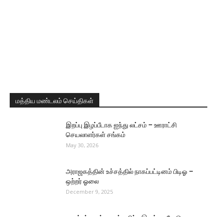
மத்திய மண்டலம் செய்திகள்
இறப்பு இழப்பீடாக ஐந்து லட்சம் – ஊராட்சி
செயலாளர்கள் சங்கம்
May 30, 2026
அராஜகத்தின் உச்சத்தில் நாகப்பட்டினம் பிடிஓ –
ஒற்றர் ஓலை
December 9, 2025