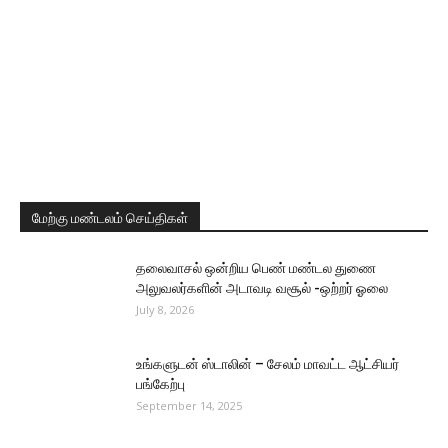
மேற்கு மண்டலம் செய்திகள்
தலைவாசல் ஒன்றிய பெண் மண்டல துணை
அலுவலர்களின் அடாவடி வசூல் -ஒற்றர் ஓலை
July 8, 2026
உங்களுடன் ஸ்டாலின் – சேலம் மாவட்ட ஆட்சியர்
பங்கேற்பு
September 14, 2025