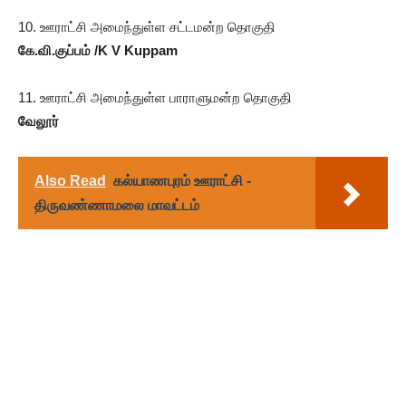
10. ஊராட்சி அமைந்துள்ள சட்டமன்ற தொகுதி
கே.வி.குப்பம் /K V Kuppam
11. ஊராட்சி அமைந்துள்ள பாராளுமன்ற தொகுதி
வேலூர்
Also Read
கல்யாணபுரம் ஊராட்சி -
திருவண்ணாமலை மாவட்டம்