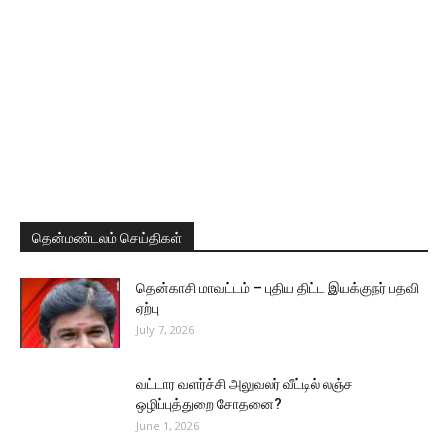
தென்மண்டலம் செய்திகள்
தென்காசி மாவட்டம் – புதிய திட்ட இயக்குநர் பதவி
ஏற்பு
July 7, 2026
வட்டார வளர்ச்சி அலுவலர் வீட்டில் லஞ்ச
ஒழிப்புத்துறை சோதனை?
June 1, 2026