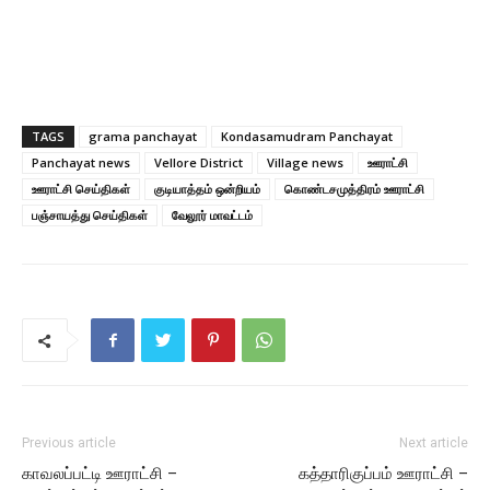
TAGS
grama panchayat
Kondasamudram Panchayat
Panchayat news
Vellore District
Village news
ஊராட்சி
ஊராட்சி செய்திகள்
குடியாத்தம் ஒன்றியம்
கொண்டசமுத்திரம் ஊராட்சி
பஞ்சாயத்து செய்திகள்
வேலூர் மாவட்டம்
Previous article
Next article
காவலப்பட்டி ஊராட்சி –
கத்தாரிகுப்பம் ஊராட்சி –