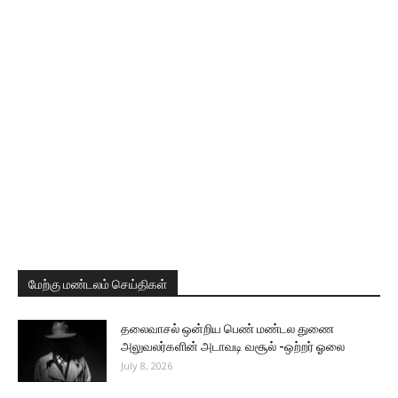
மேற்கு மண்டலம் செய்திகள்
தலைவாசல் ஒன்றிய பெண் மண்டல துணை
அலுவலர்களின் அடாவடி வசூல் -ஒற்றர் ஓலை
July 8, 2026