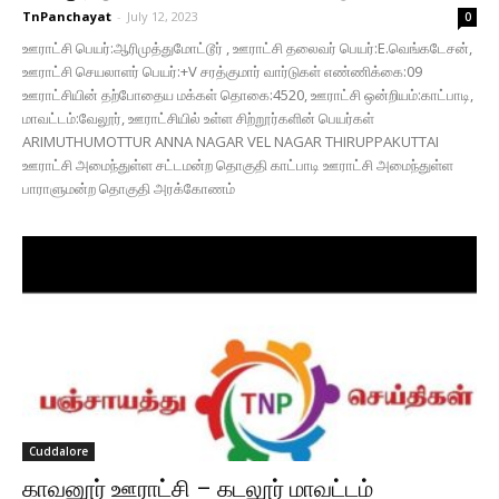
TnPanchayat
-
July 12, 2023
0
ஊராட்சி பெயர்:ஆரிமுத்துமோட்டூர் , ஊராட்சி தலைவர் பெயர்:E.வெங்கடேசன்,
ஊராட்சி செயலாளர் பெயர்:+V சரத்குமார் வார்டுகள் எண்ணிக்கை:09
ஊராட்சியின் தற்போதைய மக்கள் தொகை:4520, ஊராட்சி ஒன்றியம்:காட்பாடி,
மாவட்டம்:வேலூர், ஊராட்சியில் உள்ள சிற்றூர்களின் பெயர்கள்
ARIMUTHUMOTTUR ANNA NAGAR VEL NAGAR THIRUPPAKUTTAI
ஊராட்சி அமைந்துள்ள சட்டமன்ற தொகுதி காட்பாடி ஊராட்சி அமைந்துள்ள
பாராளுமன்ற தொகுதி அரக்கோணம்
Cuddalore
காவனூர் ஊராட்சி – கடலூர் மாவட்டம்