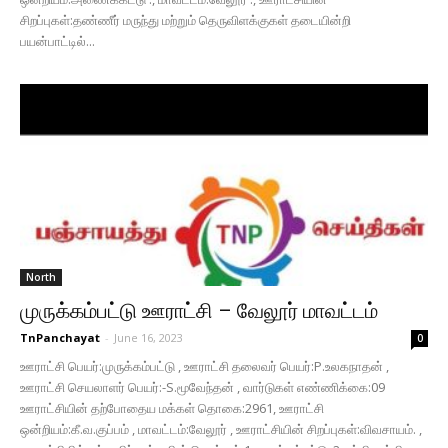
சிறப்புகள்:தண்ணீர் மருந்து மற்றும் தெருவிளக்குகள் தடையின்றி
பயன்பாட்டில்...
North
முருக்கம்பட்டு ஊராட்சி – வேலூர் மாவட்டம்
TnPanchayat
-
June 16, 2023
0
ஊராட்சி பெயர்:முருக்கம்பட்டு , ஊராட்சி தலைவர் பெயர்:P.உலகநாதன் ,
ஊராட்சி செயலாளர் பெயர்:-S.மூவேந்தன் , வார்டுகள் எண்ணிக்கை:09
ஊராட்சியின் தற்போதைய மக்கள் தொகை:2961, ஊராட்சி
ஒன்றியம்:கீ.வ.குப்பம் , மாவட்டம்:வேலூர் , ஊராட்சியின் சிறப்புகள்:விவசாயம். ,