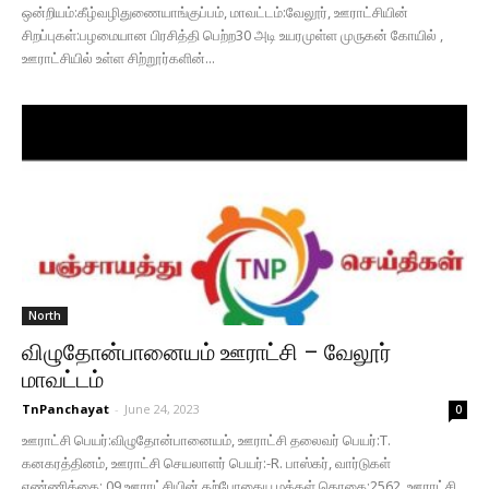
ஒன்றியம்:கீழ்வழிதுணையாங்குப்பம், மாவட்டம்:வேலூர், ஊராட்சியின்
சிறப்புகள்:பழமையான பிரசித்தி பெற்ற30 அடி உயரமுள்ள முருகன் கோயில் ,
ஊராட்சியில் உள்ள சிற்றூர்களின்...
North
விழுதோன்பானையம் ஊராட்சி – வேலூர்
மாவட்டம்
TnPanchayat
-
June 24, 2023
0
ஊராட்சி பெயர்:விழுதோன்பானையம், ஊராட்சி தலைவர் பெயர்:T.
கனகரத்தினம், ஊராட்சி செயலாளர் பெயர்:-R. பாஸ்கர், வார்டுகள்
எண்ணிக்கை:,09 ஊராட்சியின் தற்போதைய மக்கள் தொகை:2562, ஊராட்சி