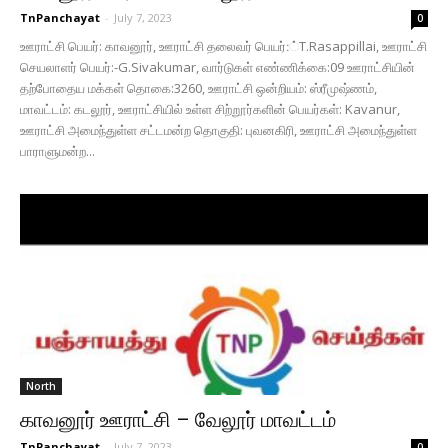
TnPanchayat
-
July 7, 2023
0
ஊராட்சி பெயர்: காவனூர், ஊராட்சி தலைவர் பெயர்:்T.Rasappillai, ஊராட்சி
செயலாளர் பெயர்:-G.Sivakumar, வார்டுகள் எண்ணிக்கை:09 ஊராட்சியின்
தற்போதைய மக்கள் தொகை:3260, ஊராட்சி ஒன்றியம்: ஸ்ரீமுஷ்ணம்,
மாவட்டம்: கடலூர், ஊராட்சியில் உள்ள சிற்றூர்களின் பெயர்கள்: Kavanur,
ஊராட்சி அமைந்துள்ள சட்டமன்ற தொகுதி: புவனகிரி, ஊராட்சி அமைந்துள்ள
பாராளுமன்ற...
North
காவனூர் ஊராட்சி – வேலூர் மாவட்டம்
TnPanchayat
-
July 7, 2023
0