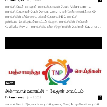
ஊராட்சி பெயர்: காவனூர், ஊராட்சி தலைவர் பெயர்: A Muniyamma,
ஊராட்சி செயலாளர் பெயர் Deivasigamani, வார்டுகள் எண்ணிக்கை:09
ஊராட்சியின் தற்போதைய மக்கள் தொகை:5450, ஊராட்சி
ஒன்றியம்:- கே.வி.குப்பம் மாவட்டம்: வேலூர், ஊராட்சியின் சிறப்புகள்:
Kovil,lake,Revier , ஊராட்சியில் உள்ள சிற்றூர்களின் பெயர்கள்: Kavanur ,...
North
அக்ராவரம் ஊராட்சி – வேலூர் மாவட்டம்
TnPanchayat
-
July 5, 2023
0
ஊராட்சி பெயர்: அக்ராவரம், ஊராட்சி தலைவர் பெயர்:N. முனிசாமி, ஊராட்சி