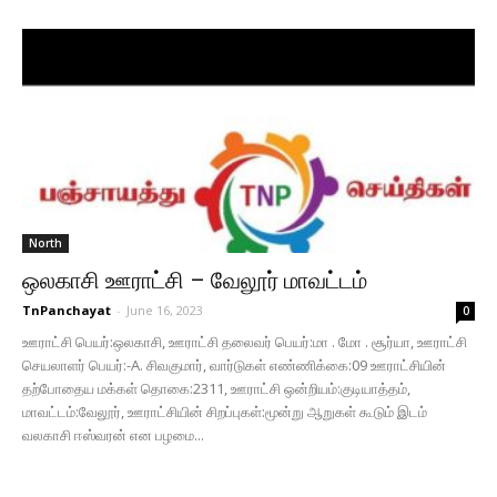
North
ஒலகாசி ஊராட்சி – வேலூர் மாவட்டம்
TnPanchayat
-
June 16, 2023
0
ஊராட்சி பெயர்:ஒலகாசி, ஊராட்சி தலைவர் பெயர்:மா . மோ . சூர்யா, ஊராட்சி
செயலாளர் பெயர்:-A. சிவகுமார், வார்டுகள் எண்ணிக்கை:09 ஊராட்சியின்
தற்போதைய மக்கள் தொகை:2311, ஊராட்சி ஒன்றியம்:குடியாத்தம்,
மாவட்டம்:வேலூர், ஊராட்சியின் சிறப்புகள்:மூன்று ஆறுகள் கூடும் இடம்
வலகாசி ஈஸ்வரன் என பழமை...