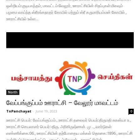
ஒன்றியம்:குடியாத்தம், மாவட்டம்:வேலூர், ஊராட்சியின் சிறப்புகள்:மிகவும்
பழமை வாய்ந்த ஸ்ரீரங்கநாதர் கோயில் மற்றும் ஸ்ரீ கருமாரியம்மன் கோயில் ,
ஊராட்சியில் உள்ள...
North
வேப்பங்குப்பம் ஊராட்சி – வேலூர் மாவட்டம்
TnPanchayat
-
June 19, 2023
0
ஊராட்சி பெயர்: வேப்பங்குப்பம்., ஊராட்சி தலைவர் பெயர்:திருமதி சுகன்யா உ.,
ஊராட்சி செயலாளர் பெயர்:-திரு. அரிகிருஷ்ணன். மு .., வார்டுகள்
எண்ணிக்கை:06., ஊராட்சியின் தற்போதைய மக்கள் தொகை:1896., ஊராட்சி
ஒன்றியம்:அணைக்கட்டு ., மாவட்டம்:வேலூர் ., ஊராட்சியின்