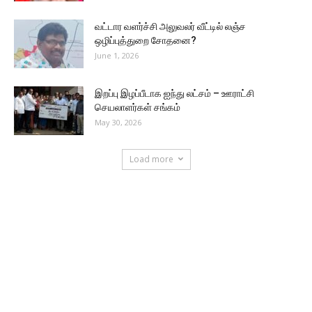
வட்டார வளர்ச்சி அலுவலர் வீட்டில் லஞ்ச
ஒழிப்புத்துறை சோதனை?
June 1, 2026
இறப்பு இழப்பீடாக ஐந்து லட்சம் – ஊராட்சி
செயலாளர்கள் சங்கம்
May 30, 2026
Load more