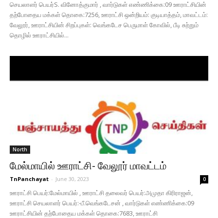
செயலாளர் பெயர்S. வினோத்குமார் , வார்டுகள் எண்ணிக்கை:09 ஊராட்சியின்
தற்போதைய மக்கள் தொகை:7256, ஊராட்சி ஒன்றியம்: குடியாத்தம், மாவட்டம்:
வேலூர், ஊராட்சியின் சிறப்புகள்: வெங்கடேச பெருமாள் கோவில், பீடி சுற்றும்
தொழில் ஊராட்சியில்...
North
மேல்மாயில் ஊராட்சி- வேலூர் மாவட்டம்
TnPanchayat
-
June 30, 2023
0
ஊராட்சி பெயர்:மேல்மாயில் , ஊராட்சி தலைவர் பெயர்:அமுதா கிரிராஜன்,
ஊராட்சி செயலாளர் பெயர்:-பீ.வெங்கடேசன் , வார்டுகள் எண்ணிக்கை:09
ஊராட்சியின் தற்போதைய மக்கள் தொகை:7683, ஊராட்சி