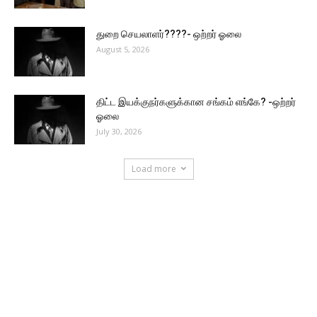
துறை செயலாளர்????- ஒற்றர் ஓலை
August 5, 2026
திட்ட இயக்குநர்களுக்கான சங்கம் எங்கே? -ஒற்றர்
ஓலை
July 30, 2026
Load more