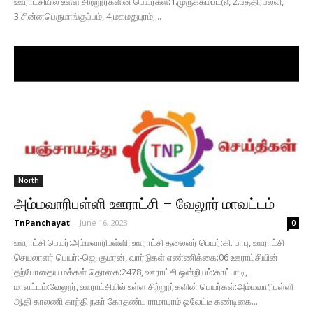
ஊராட்சியில் உள்ள சிற்றூர்களின் பெயர்கள்:1.முருக்கம்பட்டு, 2.பத்திரபல்லி,
3.சின்னபெருமாங்குப்பம், 4.மகமதுபுரம்,...
North
அம்மவாரிபள்ளி ஊராட்சி – வேலூர் மாவட்டம்
TnPanchayat
-
June 16, 2023
0
ஊராட்சி பெயர்:அம்மவாரிபள்ளி, ஊராட்சி தலைவர் பெயர்:கி. பாபு, ஊராட்சி
செயலாளர் பெயர்:-ஜெ, குமரன், வார்டுகள் எண்ணிக்கை:06 ஊராட்சியின்
தற்போதைய மக்கள் தொகை:2478, ஊராட்சி ஒன்றியம்:காட்பாடி,
மாவட்டம்:வேலூர், ஊராட்சியில் உள்ள சிற்றூர்களின் பெயர்கள்:அம்மவாரிபள்ளி
ஆதி காலணி காந்தி நகர் கோதண்ட ராமாபுரம் ஓலேட்டீ கண்டிகை...