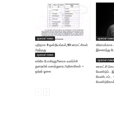
special news
special new
புதிதாக 9 ஒன்றியங்கள்,93 ஊராட்சிகள்
உரிமைக்காக 
பிறந்தது
இணைந்து போர
special news
special new
எங்கே போகிறது?ஊரக வளர்ச்சி
துறையில் வனத்துறை அதிகாரிகள் –
ஊராட்சி செய
ஒற்றர் ஓலை
வேண்டும்.. 
வேண்டாம்.. 
வேண்டுகோள