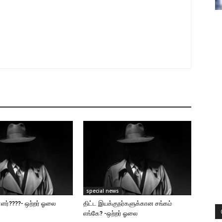
s
special news
ர்????- ஒற்றர் ஓலை
திட்ட இயக்குநர்களுக்கான சங்கம்
எங்கே? -ஒற்றர் ஓலை