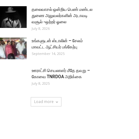
தலைவாசல் ஒன்றிய பெண் மண்டல
துணை அலுவலர்களின் அடாவடி
வசூல் -ஒற்றர் ஓலை
July 8, 2026
உங்களுடன் ஸ்டாலின் – சேலம்
மாவட்ட ஆட்சியர் பங்கேற்பு
September 14, 2025
ஊராட்சி செயலாளர் மீதே தவறு –
கோவை TNRDOA அறிக்கை
July 8, 2025
Load more