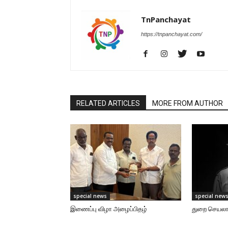
TnPanchayat
https://tnpanchayat.com/
RELATED ARTICLES
MORE FROM AUTHOR
special news
special new
இணைப்பு விழா அழைப்பிதழ்
துறை செயலாள