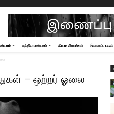
மண்டலம்
மத்திய மண்டலம்
கிராம விவரங்கள்
இணைப்பு பாலம்
 ஓலை
ுதுகள் – ஒற்றர் ஓலை