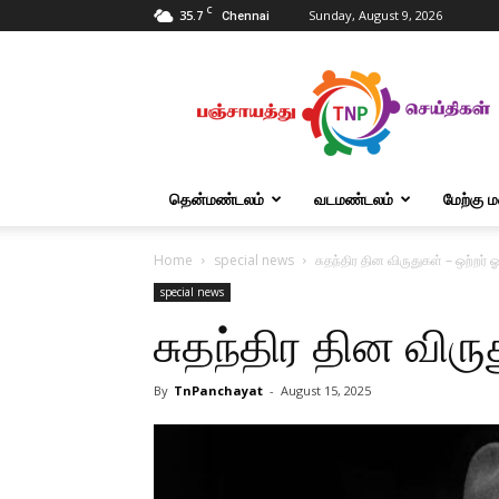
C
35.7
Sunday, August 9, 2026
Chennai
Tnpanchayat
தென்மண்டலம்
வடமண்டலம்
மேற்கு 
Home
special news
சுதந்திர தின விருதுகள் – ஒற்றர்
special news
சுதந்திர தின விர
By
TnPanchayat
-
August 15, 2025