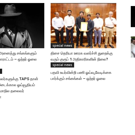
s
special news
அனைத்து சங்கங்களும்
திசை தெரியா ஊரக வளர்ச்சி துறைக்கு
ாட்டம் – ஒற்றர் ஓலை
வரும் குரூப் 1 அதிகாரிகளின் நிலை?
special news
s
பதவி உயர்வின்றி பணி ஓய்வு,வேடிக்கை
பார்க்கும் சங்கங்கள் – ஒற்றர் ஓலை
லர்களுக்கு TAPS தான்
இடைக்கால ஓய்வூதியம்
-மாநில தலைவர்
்