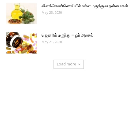
விளக்கெண்ணெய்யில் உள்ள மருத்துவ நன்மைகள்
May 23, 2020
ஜெனரிக் மருந்து – ஓர் அலசல்
May 21, 2020
Load more