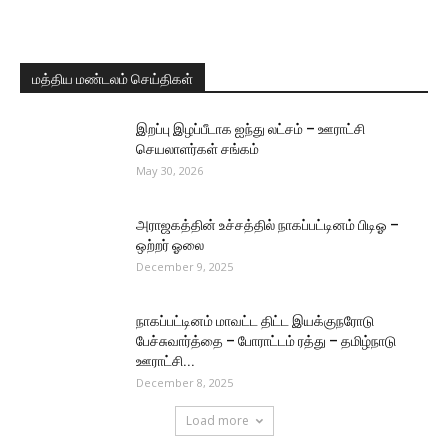
மத்திய மண்டலம் செய்திகள்
இறப்பு இழப்பீடாக ஐந்து லட்சம் – ஊராட்சி
செயலாளர்கள் சங்கம்
May 30, 2026
அராஜகத்தின் உச்சத்தில் நாகப்பட்டினம் பிடிஓ –
ஒற்றர் ஓலை
December 9, 2025
நாகப்பட்டினம் மாவட்ட திட்ட இயக்குநரோடு
பேச்சுவார்த்தை – போராட்டம் ரத்து – தமிழ்நாடு
ஊராட்சி...
December 8, 2025
Load more