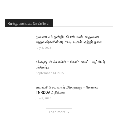
மேற்கு மண்டலம் செய்திகள்
தலைவாசல் ஒன்றிய பெண் மண்டல துணை
அலுவலர்களின் அடாவடி வசூல் -ஒற்றர் ஓலை
July 8, 2026
உங்களுடன் ஸ்டாலின் – சேலம் மாவட்ட ஆட்சியர்
பங்கேற்பு
September 14, 2025
ஊராட்சி செயலாளர் மீதே தவறு – கோவை
TNRDOA அறிக்கை
July 8, 2025
Load more