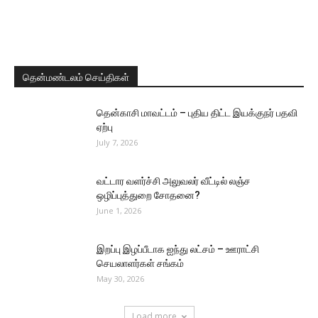
தென்மண்டலம் செய்திகள்
தென்காசி மாவட்டம் – புதிய திட்ட இயக்குநர் பதவி
ஏற்பு
July 7, 2026
வட்டார வளர்ச்சி அலுவலர் வீட்டில் லஞ்ச
ஒழிப்புத்துறை சோதனை?
June 1, 2026
இறப்பு இழப்பீடாக ஐந்து லட்சம் – ஊராட்சி
செயலாளர்கள் சங்கம்
May 30, 2026
Load more