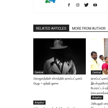
RELATED ARTICLES
MORE FROM AUTHOR
Central
Central
அராஜகத்தின் உச்சத்தில் நாகப்பட்டினம்
நாகப்பட்டினம
பிடிஓ – ஒற்றர் ஓலை
இயக்குநரோடு
போராட்டம் ரத
செயலாளர்கள் 
Ariyalur
Ariyalur
அரியலூர் மா