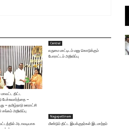
Central
எருமை மாட்டிடம் மனு கொடுக்கும்
போராட்டம் அறிவிப்பு
் மாவட்ட திட்ட
 பேச்சுவார்த்தை –
்து – தமிழ்நாடு ஊராட்சி
சங்கம் அறிவிப்பு
Nagapattinam
வட்டத்தில் அடாவடியாக
மீண்டும் திட்ட இயக்குநர்கள் இடமாற்றம்