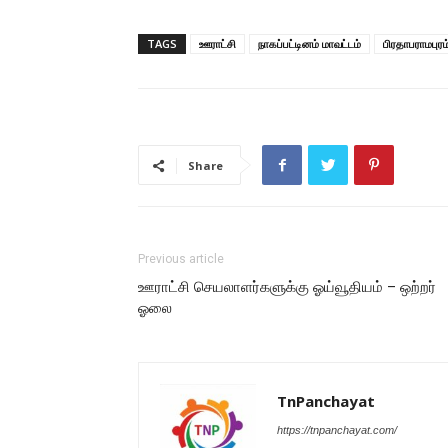
TAGS
ஊராட்சி
நாகப்பட்டினம் மாவட்டம்
பிரதாபராமபுரம
Share
Previous article
ஊராட்சி செயலாளர்களுக்கு ஓய்வூதியம் – ஒற்றர்
ஓலை
TnPanchayat
https://tnpanchayat.com/