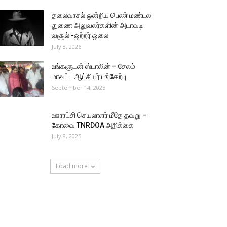
தலைவாசல் ஒன்றிய பெண் மண்டல
துணை அலுவலர்களின் அடாவடி
வசூல் -ஒற்றர் ஓலை
July 8, 2026
உங்களுடன் ஸ்டாலின் – சேலம்
மாவட்ட ஆட்சியர் பங்கேற்பு
September 14, 2025
ஊராட்சி செயலாளர் மீதே தவறு –
கோவை TNRDOA அறிக்கை
July 8, 2025
Load more