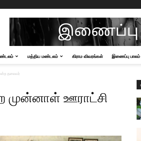
மண்டலம்
மத்திய மண்டலம்
கிராம விவரங்கள்
இணைப்பு பாலம்
 மன்ற தலைவர்
்ற முன்னாள் ஊராட்சி