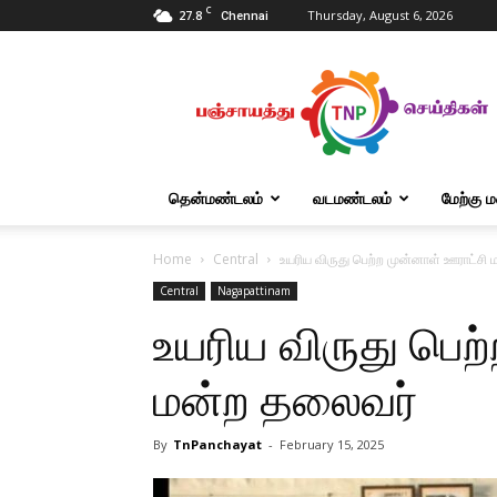
C
27.8
Thursday, August 6, 2026
Chennai
Tnpanchayat
தென்மண்டலம்
வடமண்டலம்
மேற்கு 
Home
Central
உயரிய விருது பெற்ற முன்னாள் ஊராட்சி
Central
Nagapattinam
உயரிய விருது பெற
மன்ற தலைவர்
By
TnPanchayat
-
February 15, 2025