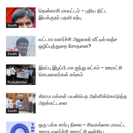
தென்காசி மாவட்டம் – புதிய திட்ட
இயக்குநர் பதவி ஏற்பு
South
வட்டார வளர்ச்சி அலுவலர் வீட்டில் லஞ்ச
ஒழிப்புத்துறை சோதனை?
South
இறப்பு இழப்பீடாக ஐந்து லட்சம் – ஊராட்சி
செயலாளர்கள் சங்கம்
Pudukkottai
கிராம மக்கள் பயன்பெற அள்ளிக்கொடுத்த
அறக்கட்டளை
South
ஒரு பக்க சார்பு நிலை – சிவகங்கை மாவட்ட
ஊரக வளர்ச்சி ஊராட்சி ஒன்றிய