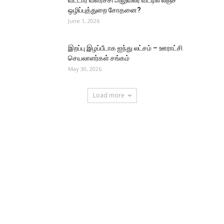
வட்டார வளர்ச்சி அலுவலர் வீட்டில் லஞ்ச
ஒழிப்புத்துறை சோதனை?
June 1, 2026
இறப்பு இழப்பீடாக ஐந்து லட்சம் – ஊராட்சி
செயலாளர்கள் சங்கம்
May 30, 2026
Load more