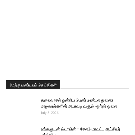
மேற்கு மண்டலம் செய்திகள்
தலைவாசல் ஒன்றிய பெண் மண்டல துணை
அலுவலர்களின் அடாவடி வசூல் -ஒற்றர் ஓலை
July 8, 2026
உங்களுடன் ஸ்டாலின் – சேலம் மாவட்ட ஆட்சியர்