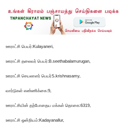
ஊராட்சி பெயர்:Kulayaneri,
ஊராட்சி தலைவர் பெயர்:B.seethabalamurugan,
ஊராட்சி செயலாளர் பெயர்S.krishnasamy,
வார்டுகள் எண்ணிக்கை:9,
ஊராட்சியின் தற்போதைய மக்கள் தொகை:6319,
ஊராட்சி ஒன்றியம்:Kadayanallur,